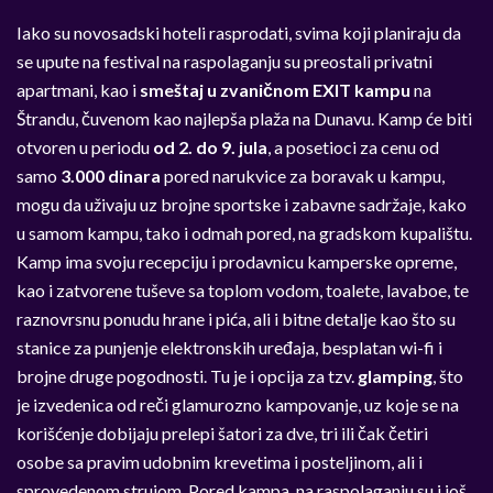
Iako su novosadski hoteli rasprodati, svima koji planiraju da
se upute na festival na raspolaganju su preostali privatni
apartmani, kao i
smeštaj u zvaničnom EXIT kampu
na
Štrandu, čuvenom kao najlepša plaža na Dunavu. Kamp će biti
otvoren u periodu
od 2. do 9. jula
, a posetioci za cenu od
samo
3.000 dinara
pored narukvice za boravak u kampu,
mogu da uživaju uz brojne sportske i zabavne sadržaje, kako
u samom kampu, tako i odmah pored, na gradskom kupalištu.
Kamp ima svoju recepciju i prodavnicu kamperske opreme,
kao i zatvorene tuševe sa toplom vodom, toalete, lavaboe, te
raznovrsnu ponudu hrane i pića, ali i bitne detalje kao što su
stanice za punjenje elektronskih uređaja, besplatan wi-fi i
brojne druge pogodnosti. Tu je i opcija za tzv.
glamping
, što
je izvedenica od reči glamurozno kampovanje, uz koje se na
korišćenje dobijaju prelepi šatori za dve, tri ili čak četiri
osobe sa pravim udobnim krevetima i posteljinom, ali i
sprovedenom strujom. Pored kampa, na raspolaganju su i još