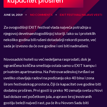
kapacitet proširen
JUNE 14, 2019
NO COMMENTS
EXIT
FESTIVALI
NAJAVE
VESTI
•
•
Za ovogodišnji EXIT festival vlada najveća potražnja u
njegovoj devetnaestogodišnjoj istoriji. Iako su i proteklih
nekoliko godina bili rušeni dotadašnji rekordi posete, već
sada je izvesno da će ove godine i oni biti nadmašeni.
Novosadski hoteli su već nedeljama rasprodati, dok je
ograničena količina smeštaja ostala samo u EXIT kampu i
privatnim apartmanima. Na Petrovaradinskoj tvrđavi se
uveliko obavljaju radovi na podizanju oko 40 bina i zona
širom festivalskog prostora, čiji će kapacitet ove godine biti
dodatno proširen. Prvi gosti iz preko 90 zemalja sveta u Novi
Sad dolaze već početkom jula, a upravo broj inostranih
gostiju beleži najveći rast, pa će ih u Novom Sadu biti