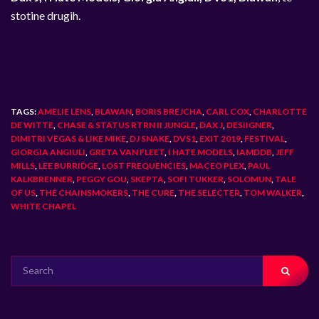
stotine drugih.
TAGS:
AMELIE LENS
,
BLAWAN
,
BORIS BREJCHA
,
CARL COX
,
CHARLOTTE
DE WITTE
,
CHASE & STATUS RTRN II JUNGLE
,
DAX J
,
DESIIGNER
,
DIMITRI VEGAS & LIKE MIKE
,
DJ SNAKE
,
DVS1
,
EXIT 2019
,
FESTIVAL
,
GIORGIA ANGIULI
,
GRETA VAN FLEET
,
I HATE MODELS
,
IAMDDB
,
JEFF
MILLS
,
LEE BURRIDGE
,
LOST FREQUENCIES
,
MACEO PLEX
,
PAUL
KALKBRENNER
,
PEGGY GOU
,
SKEPTA
,
SOFI TUKKER
,
SOLOMUN
,
TALE
OF US
,
THE CHAINSMOKERS
,
THE CURE
,
THE SELECTER
,
TOM WALKER
,
WHITE CHAPEL
SEARCH
FOR: