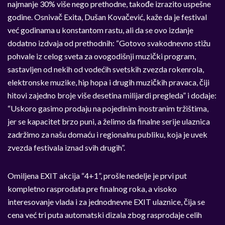
najmanje 30% više nego prethodne, takođe izrazito uspešne
godine. Osnivač Exita, Dušan Kovačević, kaže da je festival
već godinama u konstantom rastu, ali da se ovo izdanje
dodatno izdvaja od prethodnih: “Gotovo svakodnevno stižu
pohvale iz celog sveta za ovogodišnji muzički program,
sastavljen od nekih od vodećih svetskih zvezda rokenrola,
elektronske muzike, hip hopa i drugih muzičkih pravaca, čiji
hitovi zajedno broje više desetina milijardi pregleda” i dodaje:
“Uskoro gasimo prodaju na pojedinim inostranim tržištima,
jer se kapacitet brzo puni, a želimo da finalne serije ulaznica
zadržimo za našu domaću i regionalnu publiku, koja je uvek
zvezda festivala iznad svih drugih”.
Omiljena EXIT akcija “4+1”, prošle nedelje je prvi put
kompletno rasprodata pre finalnog roka, a visoko
interesovanje vlada i za jednodnevne EXIT ulaznice, čija se
cena već tri puta automatski dizala zbog rasprodaje celih