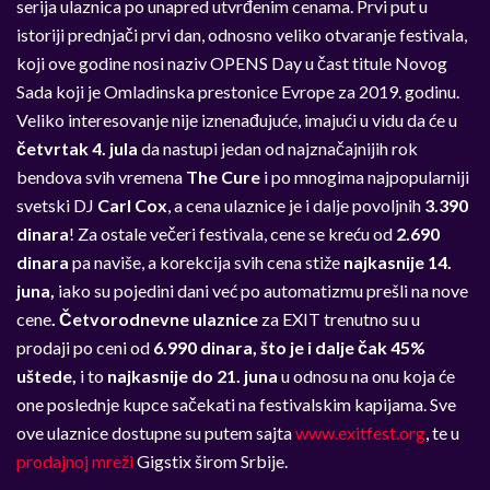
serija ulaznica po unapred utvrđenim cenama. Prvi put u
istoriji prednjači prvi dan, odnosno veliko otvaranje festivala,
koji ove godine nosi naziv OPENS Day u čast titule Novog
Sada koji je Omladinska prestonice Evrope za 2019. godinu.
Veliko interesovanje nije iznenađujuće, imajući u vidu da će u
četvrtak 4. jula
da nastupi jedan od najznačajnijih rok
bendova svih vremena
The Cure
i po mnogima najpopularniji
svetski DJ
Carl Cox
, a cena ulaznice je i dalje povoljnih
3.390
dinara
! Za ostale večeri festivala, cene se kreću od
2.690
dinara
pa naviše, a korekcija svih cena stiže
najkasnije 14.
juna,
iako su pojedini dani već po automatizmu prešli na nove
cene
. Četvorodnevne ulaznice
za EXIT trenutno su u
prodaji po ceni od
6.990 dinara, što je i dalje čak 45%
uštede,
i to
najkasnije do 21. juna
u odnosu na onu koja će
one poslednje kupce sačekati na festivalskim kapijama. Sve
ove ulaznice dostupne su putem sajta
www.exitfest.org
,
te u
prodajnoj mreži
Gigstix širom Srbije.