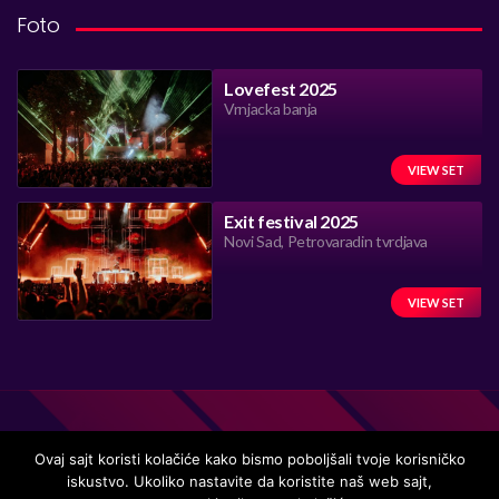
Foto
Lovefest 2025
Vrnjacka banja
VIEW SET
Exit festival 2025
Novi Sad, Petrovaradin tvrdjava
VIEW SET
Ovaj sajt koristi kolačiće kako bismo poboljšali tvoje korisničko
iskustvo. Ukoliko nastavite da koristite naš web sajt,