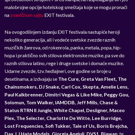
malobrojne opcije hotelskog smeštaja koje se mogu pronaći
na
zvaničnom sajtu
EXIT festivala.
Na ovogodišnjem izdanju EXIT festivala nastupiće heroji
nekoliko generacija, ali i vodeće svetske zvezde raznih
muzičkih žanrova, od rokenrola, panka, metala, popa, hip-
hopa i praktično svih stilova elektronske muzike, pa sve do
raznih stilova latino, rege i druge svetske i domaće muzike.
Udarne zvezde, tzv. hedlajneri, ove godine se broje u
desetinama, a izdvajaju se
The Cure, Greta Van Fleet, The
Chainsmokers, DJ Snake, Carl Cox, Skepta, Amelie Lens,
Paul Kalkbrenner, Dimitri Vegas & Like Mike, Peggy Gou,
Solomun, Tom Walker, IAMDDB, Jeff Mills, Chase &
Status RTRN II Jungle, White Chapel, Desiigner, Maceo
Plex, The Selecter, Charlotte De Witte, Lee Burridge,
Lost Frequencies, Sofi Tukker, Tale of Us, Boris Brejcha,
Dax J, I Hate Models, Giorgia Angiuli, DVS1, Blawan
, te