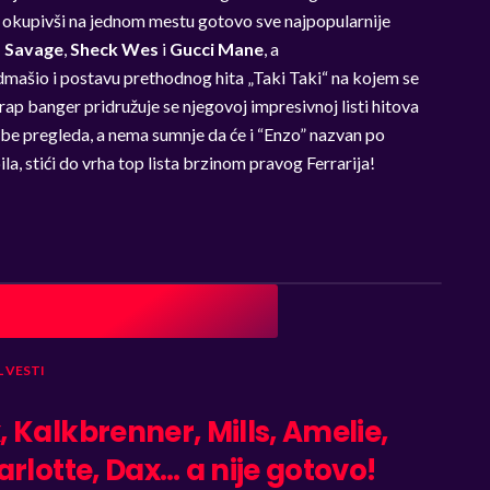
,
okupivši na jednom mestu gotovo sve najpopularnije
 Savage
,
Sheck Wes
i
Gucci Mane
, a
dmašio i postavu
prethodnog hita „Taki Taki“ na kojem se
trap banger
pridružuje se
njegovoj
impresivnoj
listi hitova
be pregleda
, a nema sumnje da će i “Enzo” nazvan po
 stići do vrha top lista brzinom pravog Ferrarija!
L
VESTI
Kalkbrenner, Mills, Amelie,
rlotte, Dax… a nije gotovo!