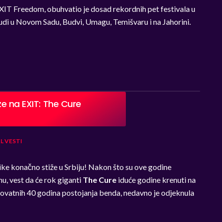
XIT Freedom, obuhvatio je dosad rekordnih pet festivala u
judi u Novom Sadu, Budvi, Umagu, Temišvaru i na Jahorini.
ze na EXIT: The Cure
L
VESTI
ike konačno stiže u Srbiju! Nakon što su ove godine
u, vest da će rok giganti
The Cure
iduće godine krenuti na
ovatnih 40 godina postojanja benda, nedavno je odjeknula