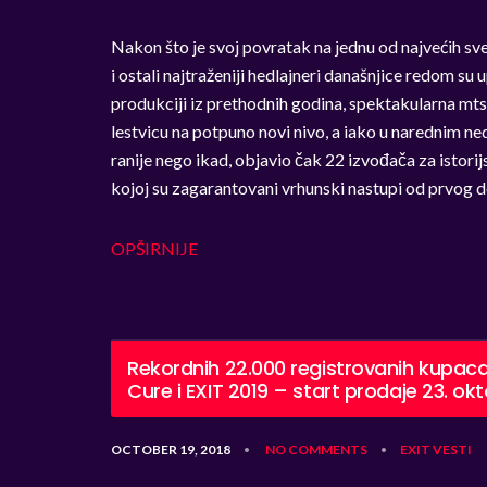
Nakon što je svoj povratak na jednu od najvećih sv
i ostali najtraženiji hedlajneri današnjice redom su 
produkciji iz prethodnih godina, spektakularna mt
lestvicu na potpuno novi nivo, a iako u narednim ned
ranije nego ikad, objavio čak 22 izvođača za istori
kojoj su zagarantovani vrhunski nastupi od prvog d
OPŠIRNIJE
Rekordnih 22.000 registrovanih kupac
Cure i EXIT 2019 – start prodaje 23. ok
OCTOBER 19, 2018
NO COMMENTS
EXIT
VESTI
•
•