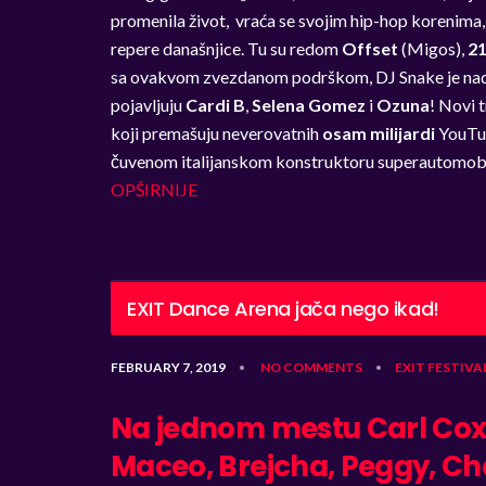
promenila život,
vraća
se
svojim hip-hop korenima
repere današnjice.
Tu su redom
Offset
(Migos)
,
21
s
a
ovakv
om
zvezdan
om
podršk
om
, DJ Snake
je na
pojavljuju
Cardi B
,
Selena Gomez
i
Ozuna
! N
ovi 
koji
premašuju
neverovatnih
osam
milijardi
YouTu
čuvenom italijanskom konstruktoru superautomobila,
OPŠIRNIJE
EXIT Dance Arena jača nego ikad!
FEBRUARY 7, 2019
NO COMMENTS
EXIT
FESTIVA
•
•
Na jednom mestu Carl Cox, 
Maceo, Brejcha, Peggy, Cha