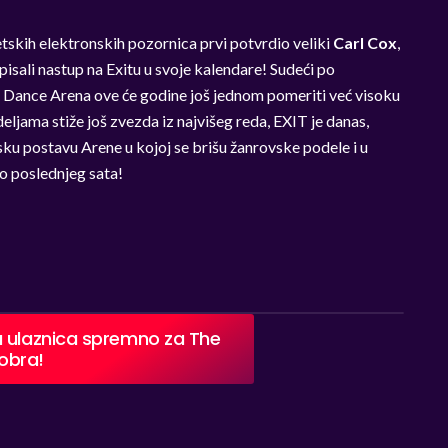
etskih elektronskih pozornica prvi potvrdio veliki
Carl Cox
,
upisali nastup na Exitu u svoje kalendare! Sudeći po
s Dance Arena ove će godine još jednom pomeriti već visoku
eljama stiže još zvezda iz najvišeg reda, EXIT je danas,
jsku postavu Arene u kojoj se brišu žanrovske podele i u
o poslednjeg sata!
a ulaznica spremno za The
tobra!