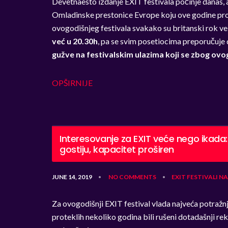
Devetnaesto izdanje EXIT festivala počinje danas, a
Omladinske prestonice Evrope koju ove godine pros
ovogodišnjeg festivala svakako su britanski rok ve
već u 20.30h
, pa se svim posetiocima preporučuje 
gužve na festivalskim ulazima koji se zbog ovo
OPŠIRNIJE
Interesovanje za EXIT veće nego ikada: 
gostiju, kapacitet proširen
JUNE 14, 2019
NO COMMENTS
EXIT
FESTIVALI
NA
•
•
Za ovogodišnji EXIT festival vlada najveća potražnja
proteklih nekoliko godina bili rušeni dotadašnji rek