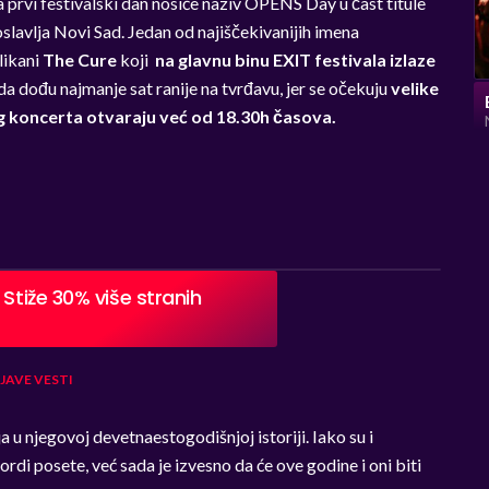
 prvi festivalski dan nosiće naziv OPENS Day u čast titule
lavlja Novi Sad. Jedan od najiščekivanijih imena
likani
The Cure
koji
na glavnu binu EXIT festivala izlaze
da dođu najmanje sat ranije na tvrđavu, jer se očekuju
velike
g koncerta otvaraju već od 18.30h časova.
Stiže 30% više stranih
JAVE
VESTI
 u njegovoj devetnaestogodišnjoj istoriji. Iako su i
ordi posete, već sada je izvesno da će ove godine i oni biti