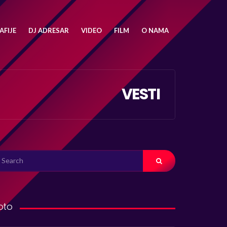
FIJE
DJ ADRESAR
VIDEO
FILM
O NAMA
VESTI
ARCH
R:
oto