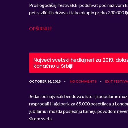
Prošlogodišnji festivalski poduhvat pod nazivom E
pet različitih država i tako okupio preko 330.000 l
OPŠIRNIJE
Najveći svetski hedlajneri za 2019. dola
konačno u Srbiji!
OCTOBER 16, 2018
NO COMMENTS
EXIT
FESTIVA
•
•
Jedan od najvećih bendova u istoriji popularne muz
rasprodali Hajd park za 65.000 posetilaca u London
jubilarnu i možda poslednju turneju povodom never
širom sveta.