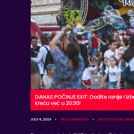
DANAS POČINJE EXIT: Dođite ranije i iz
kreću već u 20:30!
JULY 4, 2019
NO COMMENTS
EXIT
FESTIVAL
NAJA
•
•