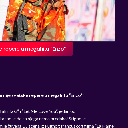
e repere u megahitu “Enzo”!
rnije
svetske
repere u megahitu “Enzo”!
aki Taki” i “Let Me Love You”, j
edan od
kazao je da za njega nema predaha! Stigao je
em je
čuvena DJ scena iz kultnog francuskog filma “La Haine”