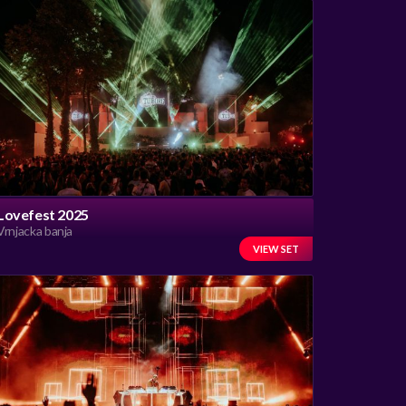
Lovefest 2025
Vrnjacka banja
VIEW SET