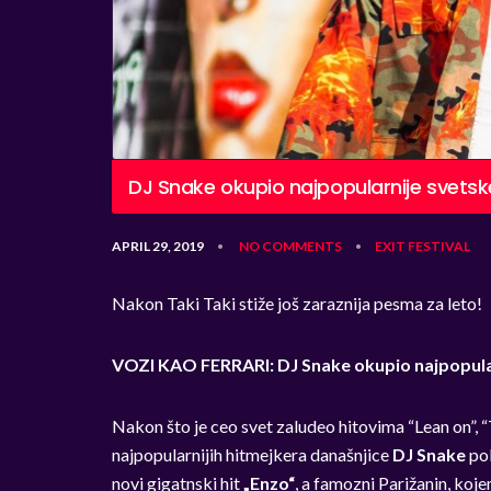
DJ Snake okupio najpopularnije svetsk
APRIL 29, 2019
NO COMMENTS
EXIT
FESTIVAL
•
•
Nakon Taki Taki stiže još zaraznij
a pesma za leto!
VOZI KAO FERRARI: DJ Snake okupio najpopula
Nakon što je ceo svet zaludeo hitovima “Lean on”, “T
najpopularnijih
hitmejkera današnjice
DJ Snake
po
novi
gigatnski
hit
„Enzo
“
, a famozni Parižanin, koj