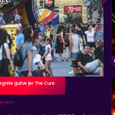
begnite gužve jer The Cure
VE
VESTI