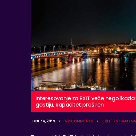
Interesovanje za EXIT veće nego ikada: 
gostiju, kapacitet proširen
JUNE 14, 2019
NO COMMENTS
EXIT
FESTIVALI
NA
•
•