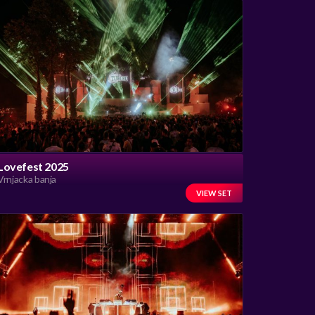
Lovefest 2025
Vrnjacka banja
VIEW SET