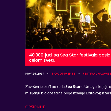
40.000 ljudi sa Sea Star festivala posla
celom svetu
MAY 26, 2019
NO COMMENTS
FESTIVAL
NAJAVE
•
•
Završen je treći po redu
Sea Star
u Umagu, koji je 
mišljenju bio dosad najbolje izdanje Exitovog istar
OPŠIRNIJE