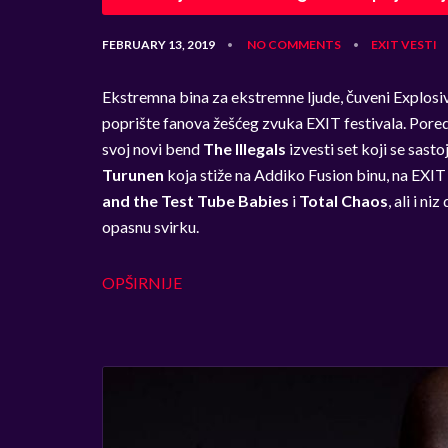
FEBRUARY 13, 2019
NO COMMENTS
EXIT
VESTI
•
•
Ekstremna bina za ekstremne ljude, čuveni Explosi
poprište fanova žešćeg zvuka EXIT festivala. Pored
svoj novi bend
The Illegals
izvesti set koji se sast
Turunen
koja stiže na Addiko Fusion binu, na EXIT 
and the Test Tube Babies
i
Total Chaos
, ali i n
opasnu svirku.
OPŠIRNIJE