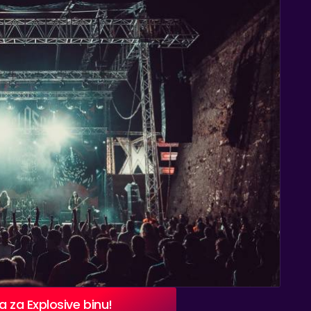
a za Explosive binu!