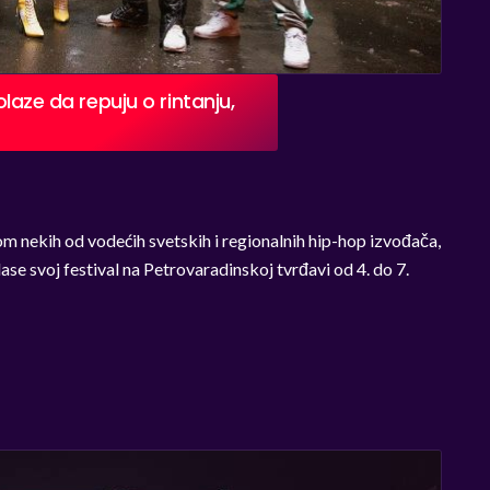
olaze da repuju o rintanju,
 nekih od vodećih svetskih i regionalnih hip-hop izvođača,
se svoj festival na Petrovaradinskoj tvrđavi od 4. do 7.