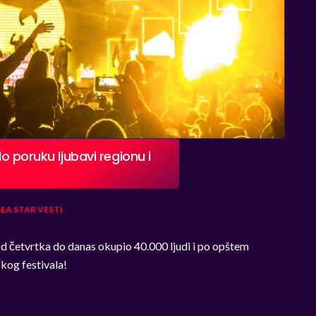
lo poruku ljubavi regionu i
SEA STAR
VESTI
od četvrtka do danas okupio 40.000 ljudi i po opštem
skog festivala!