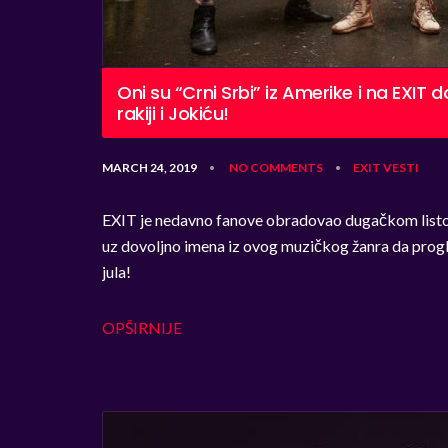
Oni su “Crni Srbi” iz Amerike i na EXIT d
rakiji i Jokiću!
MARCH 24, 2019
NO COMMENTS
EXIT
VESTI
•
•
EXIT je nedavno fanove obradovao dugačkom listom
uz dovoljno imena iz ovog muzičkog žanra da progla
jula!
OPŠIRNIJE