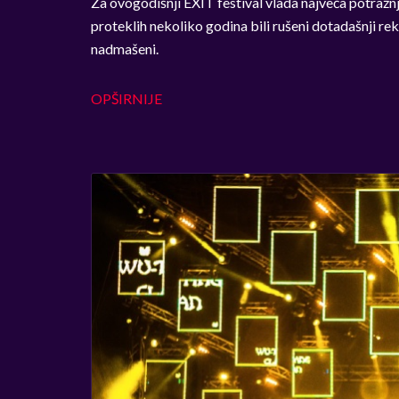
Za ovogodišnji EXIT festival vlada najveća potražnja
proteklih nekoliko godina bili rušeni dotadašnji rek
nadmašeni.
OPŠIRNIJE