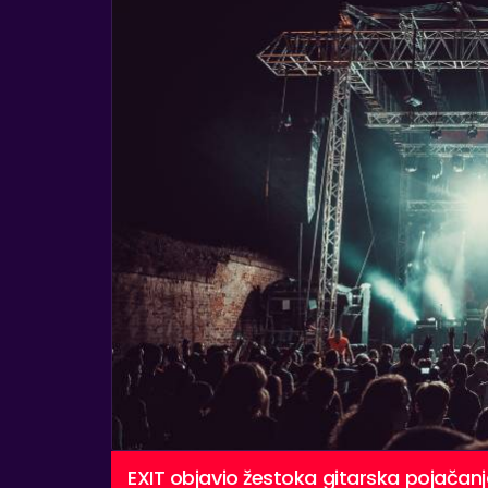
EXIT objavio žestoka gitarska pojačanj