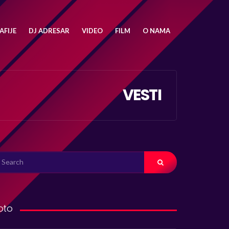
FIJE
DJ ADRESAR
VIDEO
FILM
O NAMA
VESTI
ARCH
R:
oto