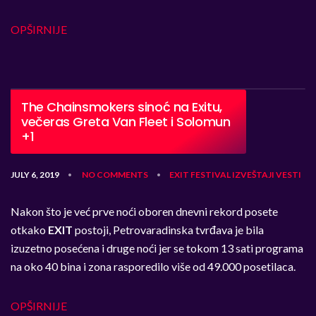
OPŠIRNIJE
The Chainsmokers sinoć na Exitu,
večeras Greta Van Fleet i Solomun
+1
JULY 6, 2019
NO COMMENTS
EXIT
FESTIVAL
IZVEŠTAJI
VESTI
•
•
Nakon što je već prve noći oboren dnevni rekord posete
otkako
EXIT
postoji, Petrovaradinska tvrđava je bila
izuzetno posećena i druge noći jer se tokom 13 sati programa
na oko 40 bina i zona rasporedilo više od 49.000 posetilaca.
OPŠIRNIJE