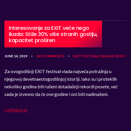
Interesovanje za EXIT veće nego
ikada: Stiže 30% više stranih gostiju,
kapacitet proširen
JUNE 14, 2019
NO COMMENTS
EXIT
FESTIVALI
NAJAVE
VESTI
•
•
Za ovogodišnji EXIT festival vlada najveća potražnja u
njegovoj devetnaestogodišnjoj istoriji. Iako su i proteklih
nekoliko godina bili rušeni dotadašnji rekordi posete, već
sada je izvesno da će ove godine i oni biti nadmašeni.
OPŠIRNIJE