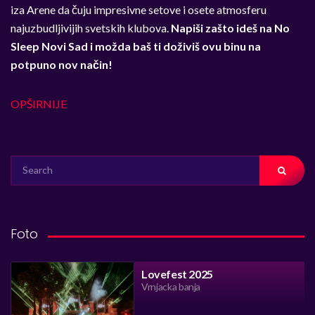
iza Arene da čuju impresivne setove i osete atmosferu
najuzbudljivijih svetskih klubova.
Napiši zašto ideš na No
Sleep Novi Sad i možda baš ti doživiš ovu binu na
potpuno nov način!
OPŠIRNIJE
SEARCH
FOR:
Foto
Lovefest 2025
Vrnjacka banja