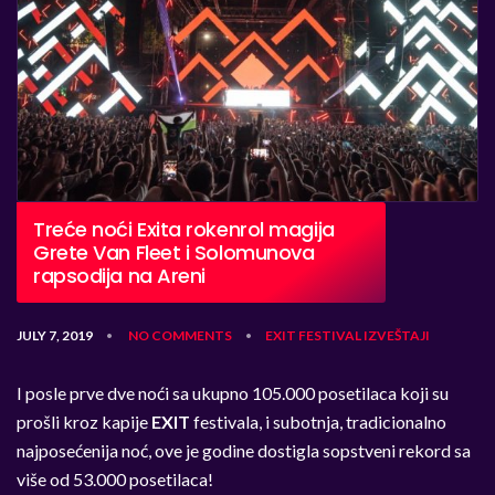
Treće noći Exita rokenrol magija
Grete Van Fleet i Solomunova
rapsodija na Areni
JULY 7, 2019
NO COMMENTS
EXIT
FESTIVAL
IZVEŠTAJI
•
•
I posle prve dve noći sa ukupno 105.000 posetilaca koji su
prošli kroz kapije
EXIT
festivala, i subotnja, tradicionalno
najposećenija noć, ove je godine dostigla sopstveni rekord sa
više od 53.000 posetilaca!