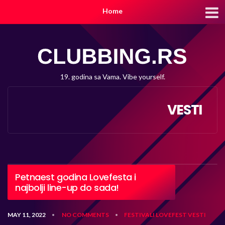
Home
19. godina sa Vama. Vibe yourself.
VESTI
Petnaest godina Lovefesta i
najbolji line-up do sada!
MAY 11, 2022
NO COMMENTS
FESTIVALI
LOVEFEST
VESTI
•
•