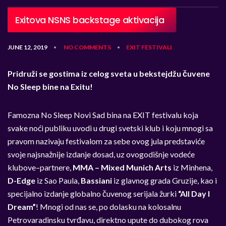
Exitova NSNS backstage aktivacija
JUNE 12, 2019
NO COMMENTS
EXIT
FESTIVALI
•
•
Pridruži se gostima iz celog sveta u bekstejdžu čuvene
No Sleep bine na Exitu!
Famozna No Sleep Novi Sad bina na EXIT festivalu koja
svake noći publiku uvodi u drugi svetski klub i koju mnogi sa
pravom nazivaju festivalom za sebe
ovog jula predstaviće
svoje najsnažnije izdanje dosad, uz ovogodišnje vodeće
klubove–partnere,
MMA – Mixed Munich Arts
iz Minhena,
D-Edge
iz Sao Paula,
Bassiani
iz glavnog grada Gruzije, kao i
specijalno izdanje globalno čuvenog serijala žurki
“All Day I
Dream”
! Mnogi od nas se, po dolasku na kolosalnu
Petrovaradinsku tvrđavu, direktno upute do dubokog rova