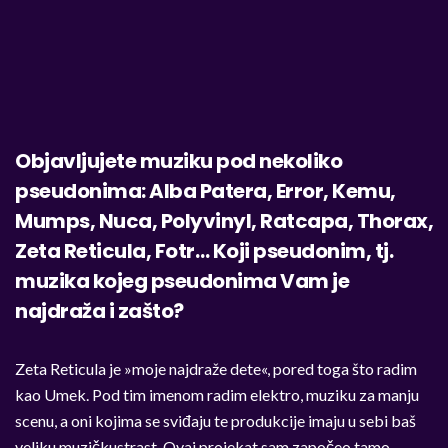
Objavljujete muziku pod nekoliko
pseudonima: Alba Patera, Error, Kemu,
Mumps, Nuca, Polyvinyl, Ratcapa, Thorax,
Zeta Reticula, Fotr… Koji pseudonim, tj.
muzika kojeg pseudonima Vam je
najdraža i zašto?
Zeta Reticula je »moje najdraže dete«, pored toga što radim
kao Umek. Pod tim imenom radim elektro, muziku za manju
scenu, a oni kojima se sviđaju te produkcije imaju u sebi baš
veliku muzičkustrast. Ovaj projekat sam započeo tamo