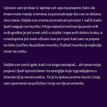
Upravo sam prešao iz laptop set-upa na playere, tako da
imam malo manje vremena za posmatranje šta sve se dešava
oko mene. Valjda sve vreme posmatram prostor i način kako
ljudi reaguju na muziku. Moja najveća motivacija posle svih
ovih godina je još uvek otići u studio i napraviti dobru traku, a
u nastupima još uvek uživam kao prvi put kad sam se popeo
na binu i počeo da puštam muziku. Puštati muziku je najbolja
stvar na svetu.
Valjda sve zavisi gde, kad i za koga nastupaš… ali sama moja
pojava i ljudi ispred mene i ta energija koju izgradjujemo u
interakciji je neverovatno. To je ta ljubav prema muzici, koju
sam spomenio na početku i koja se nije promenila.