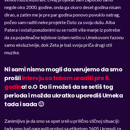
negde oko 2000. godine, onda ga skoro deset godina nisam
dirao, a zatim me je pre par godina ponovo povuklo natrag,
počeo sam raditi neke projekte čisto za svoju dušu. Alba
Patera i ostali pseudonimi su se rodili više manje iz potrebe
da za pojedinačne lejblove izdam nešto u Umekovom fazonu
samo eksluzivnije, dok Zeta je baš svoja priča drugi stil
muzike.
Ni sami nismo mogli da verujemo da smo
prošli
intervju sa tobom uraditi pre 8.
godin
a! o.O Da li možeš da se setiš tog
perioda i možda ukratko uporediš Umeka
tada i sada 🙂
Zanimljivo je da smo se opet sreli u prilično sličnoj situaciji:
tada smo baš napravili proboj sa etiketom 1605 i krenuli za