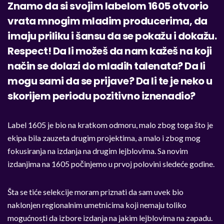
Znamo da si svojim labelom 1605 otvorio
vrata mnogim mladim producerima, da
imaju priliku i šansu da se pokažu i dokažu.
Respect! Da li možeš da nam kažeš na koji
način se dolazi do mladih talenata? Da li
mogu sami da se prijave? Da li te je neko u
skorijem periodu pozitivno iznenadio?
Label 1605 je bio na kratkom odmoru, malo zbog toga što je
ekipa bila zauzeta drugim projektima, a malo i zbog mog
fokusiranja na izdanja na drugim lejblovima. Sa novim
izdanjima na 1605 počinjemo u prvoj polovini sledeće godine.
Šta se tiće selekcije moram priznati da sam uvek bio
naklonjen regionalnim umetnicima koji nemaju toliko
mogućnosti da izbore izdanja na jakim lejblovima na zapadu.