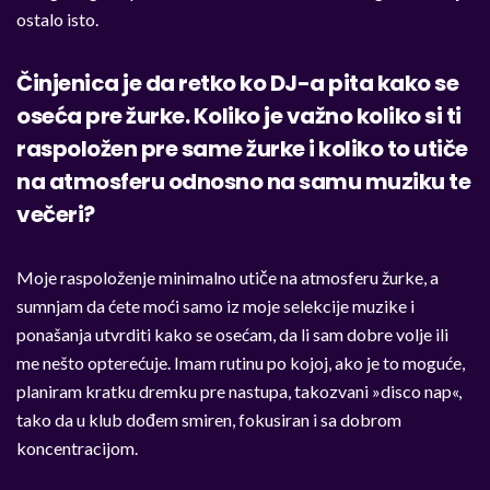
ostalo isto.
Činjenica je da retko ko DJ-a pita kako se
oseća pre žurke. Koliko je važno koliko si ti
raspoložen pre same žurke i koliko to utiče
na atmosferu odnosno na samu muziku te
večeri?
Moje raspoloženje minimalno utiče na atmosferu žurke, a
sumnjam da ćete moći samo iz moje selekcije muzike i
ponašanja utvrditi kako se osećam, da li sam dobre volje ili
me nešto opterećuje. Imam rutinu po kojoj, ako je to moguće,
planiram kratku dremku pre nastupa, takozvani »disco nap«,
tako da u klub dođem smiren, fokusiran i sa dobrom
koncentracijom.