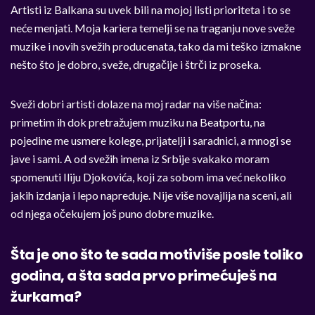
Artisti iz Balkana su uvek bili na mojoj listi prioriteta i to se
neće menjati. Moja kariera temelji se na traganju nove sveže
muzike i novih svežih producenata, tako da mi teško izmakne
nešto što je dobro, sveže, drugačije i štrči iz proseka.
Sveži dobri artisti dolaze na moj radar na više načina:
primetim ih dok pretražujem muziku na Beatportu, na
pojedine me usmere kolege, prijatelji i saradnici, a mnogi se
jave i sami. A od svežih imena iz Srbije svakako moram
spomenuti Iliju Djokovića, koji za sobom ima već nekoliko
jakih izdanja i lepo napreduje. Nije više novajlija na sceni, ali
od njega očekujem još puno dobre muzike.
Šta je ono što te sada motiviše posle toliko
godina, a šta sada prvo primećuješ na
žurkama?