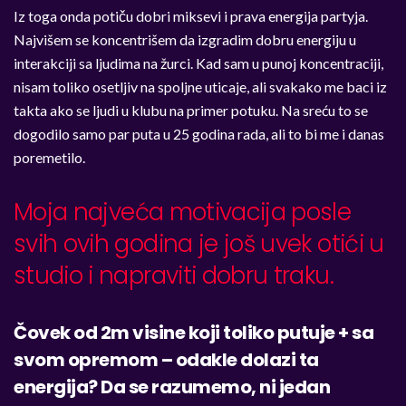
Iz toga onda potiču dobri miksevi i prava energija partyja.
Najvišem se koncentrišem da izgradim dobru energiju u
interakciji sa ljudima na žurci. Kad sam u punoj koncentraciji,
nisam toliko osetljiv na spoljne uticaje, ali svakako me baci iz
takta ako se ljudi u klubu na primer potuku. Na sreću to se
dogodilo samo par puta u 25 godina rada, ali to bi me i danas
poremetilo.
Moja najveća motivacija posle
svih ovih godina je još uvek otići u
studio i napraviti dobru traku.
Čovek od 2m visine koji toliko putuje + sa
svom opremom – odakle dolazi ta
energija? Da se razumemo, ni jedan