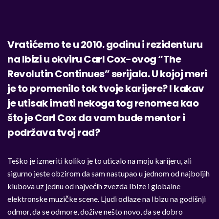
Vratićemo te u 2010. godinu i rezidenturu
na Ibizi u okviru Carl Cox-ovog “The
Revolutin Continues” serijala. U kojoj meri
je to promenilo tok tvoje karijere? I kakav
je utisak imati nekoga tog renomea kao
što je Carl Cox da vam bude mentor i
podržava tvoj rad?
Teško je izmeriti koliko je to uticalo na moju karijeru, ali
sigurno jeste obzirom da sam nastupao u jednom od najboljih
klubova uz jednu od najvećih zvezda Ibize i globalne
elektronske muzičke scene. Ljudi odlaze na Ibizu na godišnji
odmor, da se odmore, dožive nešto novo, da se dobro