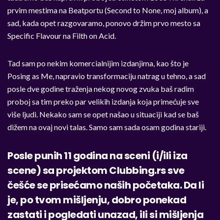
prvim mestima na Beatportu (Second to None, moj album), a
sad, kada opet razgovaramo, ponovo držim prvo mesto sa
Specific Flavour na Filth on Acid.
Tad sam po nekim komercialnijim izdanjima, kao što je
Posing as Me, napravio transformaciju natrag u tehno, a sad
posle dve godine traženja nekog novog zvuka baš radim
proboj sa tim preko par velikih izdanja koja primećuje sve
više ljudi. Nekako sam se opet našao u situaciji kad se baš
dižem na ovaj novi talas. Samo sam sada osam godina stariji.
Posle punih 11 godina na sceni (i/ili iza
scene) sa projektom Clubbing.rs sve
češće se prisećamo naših početaka. Da li
je, po tvom mišljenju, dobro ponekad
zastati i pogledati unazad, ili si mišljenja