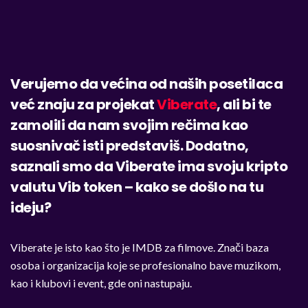
Verujemo da većina od naših posetilaca
već znaju za projekat
Viberate
, ali bi te
zamolili da nam svojim rečima kao
suosnivač isti predstaviš. Dodatno,
saznali smo da Viberate ima svoju kripto
valutu Vib token – kako se došlo na tu
ideju?
Viberate je isto kao što je IMDB za filmove. Znači baza
osoba i organizacija koje se profesionalno bave muzikom,
kao i klubovi i event, gde oni nastupaju.