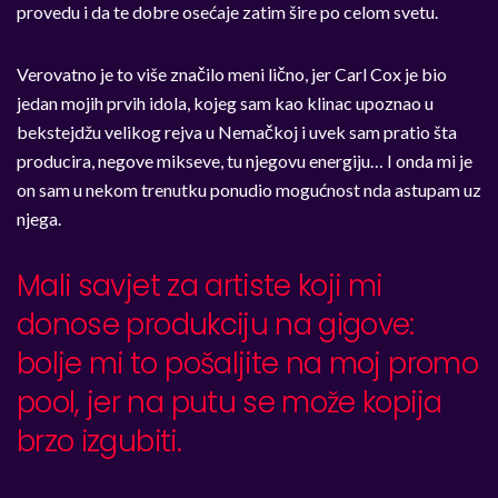
provedu i da te dobre osećaje zatim šire po celom svetu.
Verovatno je to više značilo meni lično, jer Carl Cox je bio
jedan mojih prvih idola, kojeg sam kao klinac upoznao u
bekstejdžu velikog rejva u Nemačkoj i uvek sam pratio šta
producira, negove mikseve, tu njegovu energiju… I onda mi je
on sam u nekom trenutku ponudio mogućnost nda astupam uz
njega.
Mali savjet za artiste koji mi
donose produkciju na gigove:
bolje mi to pošaljite na moj promo
pool, jer na putu se može kopija
brzo izgubiti.