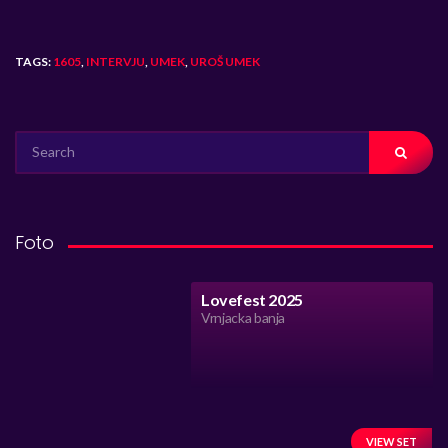
TAGS:
1605
,
INTERVJU
,
UMEK
,
UROŠ UMEK
SEARCH
FOR:
Foto
Lovefest 2025
Vrnjacka banja
VIEW SET