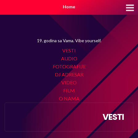
Home
19. godina sa Vama. Vibe yourself.
VESTI
AUDIO
FOTOGRAFIJE
DJ ADRESAR
VIDEO
FILM
O NAMA
VESTI