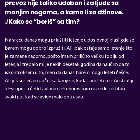
prevoz nije toliko udoban i za ljude sa
manjim nogama, a kamo li za džinove.
J
Kako se “boriš” sa tim?
Na sreću danas mogu priuštiti letenje u poslovnoj klasi gde se
barem mogu dobro izpružiti. Ali ipak ostaje samo letenje što
je za mene naporno, pošto imam prilično veliku fobiju od
letenja i trebalo mi je nekih desetak godina da naučim da to
iskontrolišem u toj meri da danas barem mogu leteti češće.
Ali još se sećam početka karijere, kada sam leteo iz Australije
u Evropu sa četiri aviona u ekonomskom razredu i drhtao
svaki put kad se avion malo potresao.