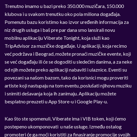
Trenutno imamo u bazi preko 350.000 muzičara, 150.000
klubova i u svakom trenutku oko pola miliona događaja.
Pomenutu bazu koristimo kao izvor uređenih informacija za
niz drugih usluga i baš pre par dana smo lansirali novu
mobilnu aplikaciju Viberate Tonight, koja služi kao
TripAdvisor za muzičke događaje. U aplikaciji, koja recimo
već podržava i Beograd, možete pronaći muzičke evente, koji
se već događaju ili će se dogoditi u sledećim danima, a za neke
od njih možete preko aplikaciji nabaviti i ulaznice. Eventi su
povezani sa našom bazom, tako da korisnici mogu proveriti
artiste koji nastupaju na tom eventu, poslušati njihovu muziku
i snimiti dešavanja koja ih zanimaju. Aplikaciju možete
besplatno preuzeti u App Store-u i Google Play-u.
Kao što ste spomenuli, Viberate ima i VIB token, koji ćemo
postepeno ukomponovati u naše usluge. Između ostalog
promoteri će ga moći koristiti za finasiranje promocije svojih