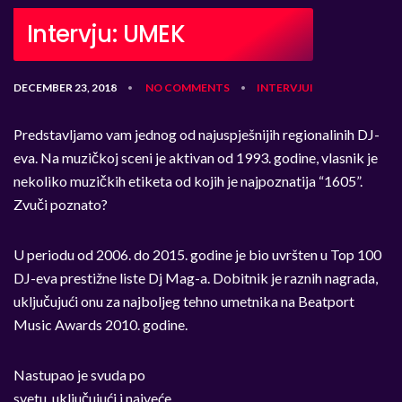
Intervju: UMEK
DECEMBER 23, 2018
NO COMMENTS
INTERVJUI
•
•
Predstavljamo vam jednog od najuspješnijih regionalinih DJ-
eva. Na muzičkoj sceni je aktivan od 1993. godine, vlasnik je
nekoliko muzičkih etiketa od kojih je najpoznatija “1605”.
Zvuči poznato?
U periodu od 2006. do 2015. godine je bio uvršten u Top 100
DJ-eva prestižne liste Dj Mag-a. Dobitnik je raznih nagrada,
uključujući onu za najboljeg tehno umetnika na Beatport
Music Awards 2010. godine.
Nastupao je svuda po
svetu, uključujući i najveće