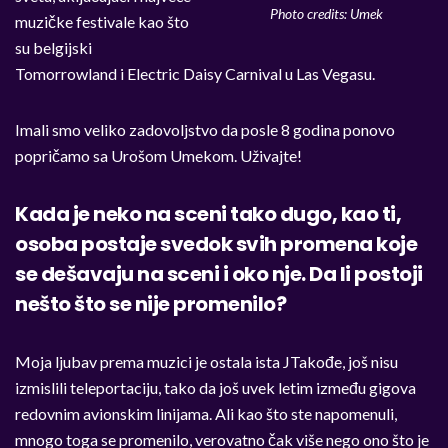
Photo credits: Umek
muzičke festivale kao što
su belgijski
Tomorrowland i Electric Daisy Carnival u Las Vegasu.
Imali smo veliko zadovoljstvo da posle 8 godina ponovo
popričamo sa Urošom Umekom. Uživajte!
Kada je neko na sceni tako dugo, kao ti,
osoba postaje svedok svih promena koje
se dešavaju na sceni i oko nje. Da li postoji
nešto što se nije promenilo?
Moja ljubav prema muzici je ostala ista JTakođe, još nisu
izmislili teleportaciju, tako da još uvek letim između gigova
redovnim avionskim linijama. Ali kao što ste napomenuli,
mnogo toga se promenilo, verovatno čak više nego ono što je