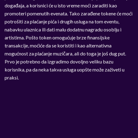
događaja, a korisnici će u isto vreme moći zaraditi kao
promoteri pomenutih evenata. Tako zarađene tokene će moći
potrošiti za plaćanje pića i drugih usluga na tom eventu,
nabavku ulaznica ili dati malu dodatnu nagradu osoblju i
artistima. Pošto token omogućuje brze finansijske
transakcije, moćiće da se koristiti i kao alternativna
mogućnost za plaćanje muzičara, ali do toga je još dug put.
Prvo je potrebno da izgradimo dovoljno veliku bazu
korisnika, pa da neka takva usluga uopšte može zaživeti u
praksi.