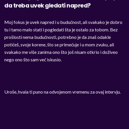
da treba uvek gledati napred?
Moj fokus je uvek napred i u budućnost, ali svakako je dobro
tu i tamo malo stati i pogledati šta je ostalo za tobom. Bez
prošlosti nema budućnosti, potrebno je da znaš odakle
potićeš, svoje korene, što se primećuje i u mom zvuku, ali
svakako me više zanima ono što još nisam otkrio i doživeo
nego ono što sam već iskusio.
Uroše, hvala ti puno na odvojenom vremenu za ovaj intervju.