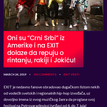
Oni su “Crni Srbi” iz
Amerike i na EXIT
dolaze da repuju o
rintanju, rakiji i Jokiću!
MARCH 24, 2019
NO COMMENTS
EXIT
VESTI
•
•
EXIT je nedavno fanove obradovao dugačkom listom nekih
od vodećih svetskih i regionalnih hip-hop izvođača, uz
dovoljno imena iz ovog muzičkog žanra da proglase svoj
festival na Petrovaradinskoj tvrđavi od 4. do 7. jula!