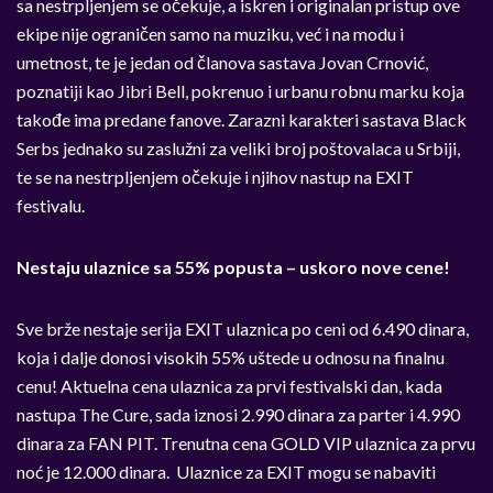
sa nestrpljenjem se očekuje, a iskren i originalan pristup ove
ekipe nije ograničen samo na muziku, već i na modu i
umetnost, te je jedan od članova sastava Jovan Crnović,
poznatiji kao Jibri Bell, pokrenuo i urbanu robnu marku koja
takođe ima predane fanove. Zarazni karakteri sastava Black
Serbs jednako su zaslužni za veliki broj poštovalaca u Srbiji,
te se na nestrpljenjem očekuje i njihov nastup na EXIT
festivalu.
Nestaju ulaznice sa 55% popusta – uskoro nove cene!
Sve brže nestaje serija EXIT ulaznica po ceni od 6.490 dinara,
koja i dalje donosi visokih 55% uštede u odnosu na finalnu
cenu! Aktuelna cena ulaznica za prvi festivalski dan, kada
nastupa The Cure, sada iznosi 2.990 dinara za parter i 4.990
dinara za FAN PIT. Trenutna cena GOLD VIP ulaznica za prvu
noć je 12.000 dinara. Ulaznice za EXIT mogu se nabaviti