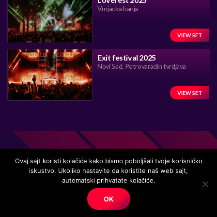
Vrnjacka banja
VIEW SET
Exit festival 2025
Novi Sad, Petrovaradin tvrdjava
VIEW SET
Ovaj sajt koristi kolačiće kako bismo poboljšali tvoje korisničko
iskustvo. Ukoliko nastavite da koristite naš web sajt,
Handmade in Serbia 15 years ago, while listening to the great
automatski prihvatate kolačiće.
music.
OK
© Copyright. All right reserved.