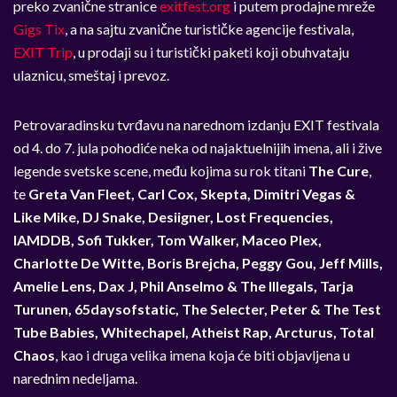
preko zvanične stranice
exitfest.org
i putem prodajne mreže
Gigs Tix
, a na sajtu zvanične turističke agencije festivala,
EXIT Trip
, u prodaji su i turistički paketi koji obuhvataju
ulaznicu, smeštaj i prevoz.
Petrovaradinsku tvrđavu na narednom izdanju EXIT festivala
od 4. do 7. jula pohodiće neka od najaktuelnijih imena, ali i žive
legende svetske scene, među kojima su rok titani
The Cure
,
te
Greta Van Fleet, Carl Cox, Skepta, Dimitri Vegas &
Like Mike, DJ Snake, Desiigner, Lost Frequencies,
IAMDDB, Sofi Tukker, Tom Walker, Maceo Plex,
Charlotte De Witte, Boris Brejcha, Peggy Gou, Jeff Mills,
Amelie Lens, Dax J, Phil Anselmo & The Illegals, Tarja
Turunen, 65daysofstatic, The Selecter, Peter & The Test
Tube Babies, Whitechapel, Atheist Rap, Arcturus, Total
Chaos
, kao i druga velika imena koja će biti objavljena u
narednim nedeljama.