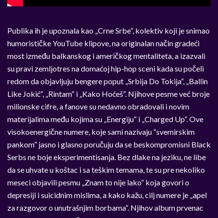
Publika ih je upoznala kao „Crne Srbe“, kolektiv koji je snimao
humorističke YouTube klipove, na originalan način gradeći
most između balkanskog i američkog mentaliteta, a izazvali
su pravi zemljotres na domaćoj hip-hop sceni kada su počeli
redom da objavljuju bengere poput „Srbija Do Tokija“, „Ballin
Like Jokić“, „Rintam“ i „Kako Hoćeš“. Njihove pesme već broje
milionske cifre, a fanove su nedavno obradovali i novim
materijalima među kojima su „Energiju“ i „Charged Up“. Ove
visokoenergične numere, koje sami nazivaju “svemirskim
pankom” jasno i glasno poručuju da se beskompromisni Black
Serbs ne boje eksperimentisanja. Bez dlake na jeziku, ne libe
da se uhvate u koštac i sa teškim temama, te su pre nekoliko
meseci objavili pesmu „Znam to nije lako“ koja govori o
depresiji i suicidnim mislima, a kako kažu, cilj numere je „apel
za razgovor o unutrašnjim borbama“. Njihov album prvenac