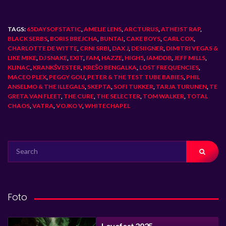
TAGS:
65DAYSOFSTATIC
,
AMELIE LENS
,
ARCTURUS
,
ATHEIST RAP
,
BLACK SERBS
,
BORIS BREJCHA
,
BUNTAI
,
CAKE BOYS
,
CARL COX
,
CHARLOTTE DE WITTE
,
CRNI SRBI
,
DAX J
,
DESIIGNER
,
DIMITRI VEGAS &
LIKE MIKE
,
DJ SNAKE
,
EXIT
,
FAM
,
HAZZE
,
HIGH5
,
IAMDDB
,
JEFF MILLS
,
KLINAC
,
KRANKŠVESTER
,
KREŠO BENGALKA
,
LOST FREQUENCIES
,
MACEO PLEX
,
PEGGY GOU
,
PETER & THE TEST TUBE BABIES
,
PHIL
ANSELMO & THE ILLEGALS
,
SKEPTA
,
SOFI TUKKER
,
TARJA TURUNEN
,
TE
GRETA VAN FLEET
,
THE CURE
,
THE SELECTER
,
TOM WALKER
,
TOTAL
CHAOS
,
VATRA
,
VOJKO V
,
WHITECHAPEL
SEARCH
FOR:
Foto
Lovefest 2025