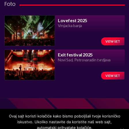
Foto
Lovefest 2025
Vrnjacka banja
VIEW SET
Exit festival 2025
Novi Sad, Petrovaradin tvrdjava
VIEW SET
Ovaj sajt koristi kolačiće kako bismo poboljšali tvoje korisničko
iskustvo. Ukoliko nastavite da koristite naš web sajt,
automatski prihvatate kolačiće.
Handmade in Serbia 15 years ago, while listening to the great