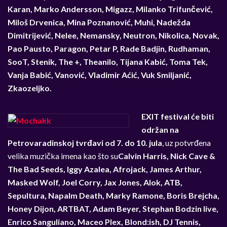
Karan, Marko Andersson, Migazz, Milanko Trifunčević,
Miloš Drvenica, Mina Poznanović, Muhi, Nadežda
Dimitrijević, Nelee, Nemansky, Neutron, Nikolica, Novak,
Pao Pausto, Paragon, Petar P, Rade Badjin, Rudhaman,
SooT, Stenik, The +, Theanilo, Tijana Kabić, Toma Tek,
Vanja Babić, Vanović, Vladimir Aćić, Vuk Smiljanić,
Zkaozeljko.
EXIT festival će biti
održan na
Petrovaradinskoj tvrđavi od 7. do 10. jula
, uz potvrđena
velika muzička imena kao što su
Calvin Harris, Nick Cave &
The Bad Seeds, Iggy Azalea, Afrojack, James Arthur,
Masked Wolf, Joel Corry, Jax Jones, Alok, ATB,
Sepultura, Napalm Death, Marky Ramone, Boris Brejcha,
Honey Dijon, ARTBAT, Adam Beyer, Stephan Bodzin live,
Enrico Sanguliano, Maceo Plex, Blond:ish, DJ Tennis,