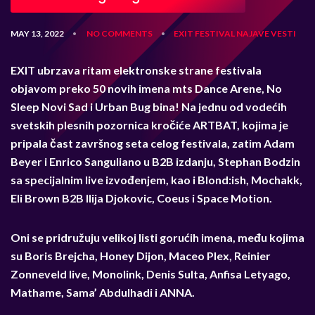
MAY 13, 2022
NO COMMENTS
EXIT
FESTIVAL
NAJAVE
VESTI
•
•
EXIT ubrzava ritam elektronske strane festivala
objavom preko 50 novih imena mts Dance Arene, No
Sleep Novi Sad i Urban Bug bina! Na jednu od vodećih
svetskih plesnih pozornica kročiće ARTBAT, kojima je
pripala čast završnog seta celog festivala, zatim Adam
Beyer i Enrico Sanguliano u B2B izdanju, Stephan Bodzin
sa specijalnim live izvođenjem, kao i Blond:ish, Mochakk,
Eli Brown B2B Ilija Djokovic, Coeus i Space Motion.
Oni se pridružuju velikoj listi gorućih imena, među kojima
su Boris Brejcha, Honey Dijon, Maceo Plex, Reinier
Zonneveld live, Monolink, Denis Sulta, Anfisa Letyago,
Mathame, Sama’ Abdulhadi i ANNA.