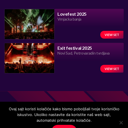
Lovefest 2025
Vrnjacka banja
VIEW SET
Exit festival 2025
Novi Sad, Petrovaradin tvrdjava
VIEW SET
Ovaj sajt koristi kolačiće kako bismo poboljšali tvoje korisničko
iskustvo. Ukoliko nastavite da koristite naš web sajt,
automatski prihvatate kolačiće.
Handmade in Serbia 15 years ago, while listening to the great
music.