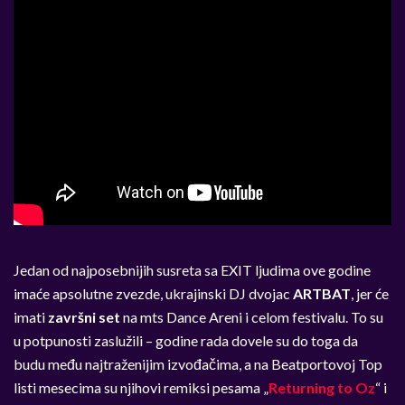
Jedan od najposebnijih susreta sa EXIT ljudima ove godine
imaće apsolutne zvezde, ukrajinski DJ dvojac
ARTBAT
, jer će
imati
završni set
na mts Dance Areni i celom festivalu. To su
u potpunosti zaslužili – godine rada dovele su do toga da
budu među najtraženijim izvođačima, a na Beatportovoj Top
listi mesecima su njihovi remiksi pesama „
Returning to Oz
“ i