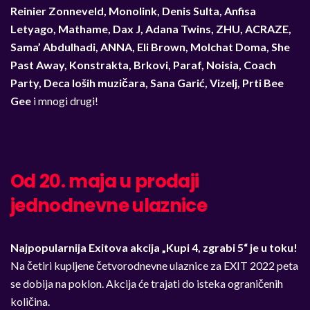
Reinier Zonneveld, Monolink, Denis Sulta, Anfisa
Letyago, Mathame, Dax J, Adana Twins, ZHU, ACRAZE,
Sama’ Abdulhadi, ANNA, Eli Brown, Molchat Doma, She
Past Away, Konstrakta, Brkovi, Paraf, Noisia, Coach
Party, Deca loših muzičara, Sana Garić, Vizelj, Prti Bee
Gee
i mnogi drugi!
Od 20. maja u prodaji
jednodnevne ulaznice
Najpopularnija Exitova akcija „Kupi 4, zgrabi 5“ je u toku!
Na četiri kupljene četvorodnevne ulaznice za EXIT 2022 peta
se dobija na poklon. Akcija će trajati do isteka ograničenih
količina.