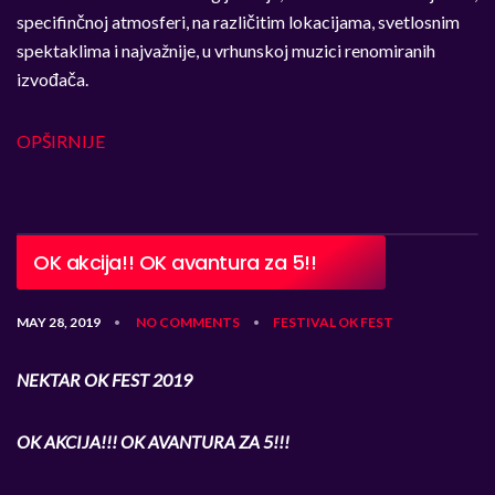
specifinčnoj atmosferi, na različitim lokacijama, svetlosnim
spektaklima i najvažnije, u vrhunskoj muzici renomiranih
izvođača.
OPŠIRNIJE
OK akcija!! OK avantura za 5!!
MAY 28, 2019
NO COMMENTS
FESTIVAL
OK FEST
•
•
NEKTAR OK FEST 2019
OK AKCIJA!!! OK AVANTURA ZA 5!!!