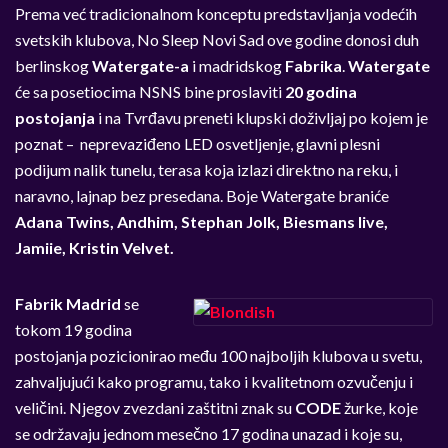
Prema već tradicionalnom konceptu predstavljanja vodećih
svetskih klubova, No Sleep Novi Sad ove godine donosi duh
berlinskog
Watergate-a
i madridskog
Fabrika
.
Watergate
će sa posetiocima NSNS bine proslaviti
20 godina
postojanja
i na Tvrđavu preneti klupski doživljaj po kojem je
poznat – neprevaziđeno LED osvetljenje, glavni plesni
podijum nalik tunelu, terasa koja izlazi direktno na reku, i
naravno, lajnap bez presedana. Boje Watergate braniće
Adana Twins, Andhim, Stephan Jolk, Biesmans live,
Jamiie, Kristin Velvet.
Fabrik Madrid
se
tokom 19 godina
postojanja pozicionirao među 100 najboljih klubova u svetu,
zahvaljujući kako programu, tako i kvalitetnom ozvučenju i
veličini. Njegov zvezdani zaštitni znak su
CODE
žurke, koje
se održavaju jednom mesečno 17 godina unazad i koje su,