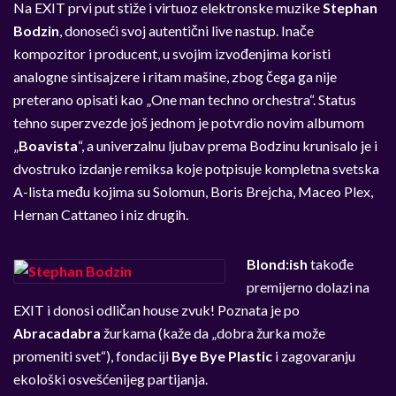
Na EXIT prvi put stiže i virtuoz elektronske muzike
Stephan
Bodzin
, donoseći svoj autentični live nastup. Inače
kompozitor i producent, u svojim izvođenjima koristi
analogne sintisajzere i ritam mašine, zbog čega ga nije
preterano opisati kao
„
One man techno orchestra
“
. Status
tehno superzvezde još jednom je potvrdio novim albumom
„
Boavista
“
, a univerzalnu ljubav prema Bodzinu krunisalo je i
dvostruko izdanje remiksa koje potpisuje kompletna svetska
A-lista među kojima su Solomun, Boris Brejcha, Maceo Plex,
Hernan Cattaneo i niz drugih.
Blond:ish
takođe
premijerno dolazi na
EXIT i donosi odličan house zvuk! Poznata je po
Abracadabra
žurkama (kaže da „dobra žurka može
promeniti svet“), fondaciji
Bye Bye Plastic
i zagovaranju
ekološki osvešćenijeg partijanja.