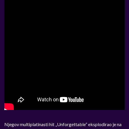
Njegov multiplatinasti hit „Unforgettable“ eksplodirao je na