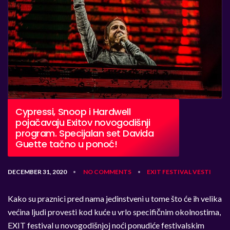
Cypressi, Snoop i Hardwell
pojačavaju Exitov novogodišnji
program. Specijalan set Davida
Guette tačno u ponoć!
DECEMBER 31, 2020
NO COMMENTS
EXIT
FESTIVAL
VESTI
•
•
Kako su praznici pred nama jedinstveni u tome što će ih velika
većina ljudi provesti kod kuće u vrlo specifičnim okolnostima,
EXIT festival u novogodišnjoj noći ponudiće festivalskim