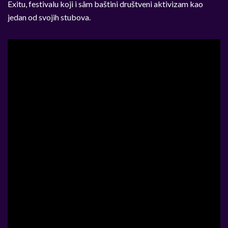
Exitu, festivalu koji i sâm baštini društveni aktivizam kao
jedan od svojih stubova.