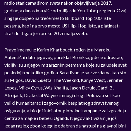
radio stanicama širom sveta nakon objavljivanja 2017.
godine, a danas ima više od milijardu You Tube pregleda. Ovaj
singl je dospeo na treće mesto Billboard Top 100 liste
pesama, kao i na prvo mesto US Hip-Hop liste, a platinasti
tiraž dostigao je u preko 20 zemalja sveta.
Pravo ime mu je Karim Kharbouch, rođen je u Maroku.
Autentični duh njegovog porekla i Bronksa, gde je odrastao,
vidljivi su u njegovim zaraznim pesmama koje su zaludele svet
poslednjih nekoliko godina. Sarađivao je sa zvezdama kao što
su Migos, David Guetta, The Weeknd, Kanye West, Jennifer
Lopez, Miley Cyrus, Wiz Khalifa, Jason Derulo, Cardi B,
Afrojack, Drake, Lil Wayne i mnogi drugi. Pokazao se i kao
veliki humanitarac i zagovornik besplatnog zdravstvenog
osiguranja, a bio je i inicijator globalne kampanje za izgradnju
centra za majke i bebe u Ugandi. Njegov aktivizam je još
jedan razlog zbog kojeg je odabran da nastupi na glavnoj bini