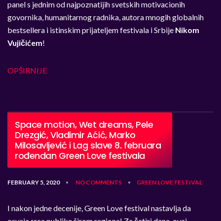
panel s jednim od najpoznatijih svetskih motivacionih
govornika, humanitarnog radnika, autora mnogih globalnih
bestsellera i istinskim prijateljem festivala i Srbije
Nikom
Vujičićem
!
OPŠIRNIJE
Space motion, Wet dreams, Pele
Drezgić, Vladimir Aćić, Marko
Milosavljević i Lag slave 8. februara
rođendan Green Love festivala
FEBRUARY 5, 2020
NO COMMENTS
GREEN LOVE FESTIVAL
•
•
I nakon jedne decenije, Green Love festival nastavlja da
osvaja srca publike širom regiona! Za četiri dana, ovaj