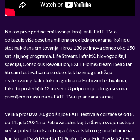
Nakon prve godine emitovanja, brojčanik EXIT TV-a
pokazuje više desetina miliona pregleda programa, koji je u
stotinak dana emitovanja, i kroz 130 strimova doneo oko 150
sati sjajnog programa. Life Stream, InfinitX, Novogodišnji
specijal, Conscious Revolution, EXIT HomeStream i Sea Star
Stream festival samo su deo ekskluzivnog sadržaja
realizovanog kako tokom godina na Exitovim festivalima,
tako i u poslednjih 12 meseci. U pripremi je i druga sezona
premijernih nastupa na EXIT TV-u, planirana za maj.
Velika proslava 20. godišnjice EXIT festivala održaće se od 8.
do 11. jula 2021. na Petrovaradinskoj tvrđavi, a svoje nastupe
već su potvdila neka od najvećih svetskih i regionalnih imena,
kao što su David Guetta, DJ Snake, Tyga, Eric Prydz b2b Four