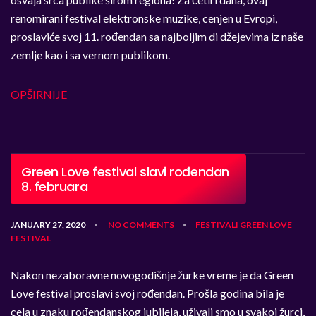
renomirani festival elektronske muzike, cenjen u Evropi,
proslaviće svoj 11. rođendan sa najboljim di džejevima iz naše
zemlje kao i sa vernom publikom.
OPŠIRNIJE
Green Love festival slavi rođendan
8. februara
JANUARY 27, 2020
NO COMMENTS
FESTIVALI
GREEN LOVE
•
•
FESTIVAL
Nakon nezaboravne novogodišnje žurke vreme je da Green
Love festival proslavi svoj rođendan. Prošla godina bila je
cela u znaku rođendanskog jubileja, uživali smo u svakoj žurci,