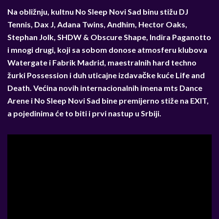
Na obližnju, kultnu No Sleep Novi Sad binu stižu DJ
Tennis, Dax J, Adana Twins, Andhim, Hector Oaks,
Stephan Jolk, SHDW & Obscure Shape, Indira Paganotto
i mnogi drugi, koji sa sobom donose atmosferu klubova
Watergate i Fabrik Madrid, maestralnih hard techno
žurki Possession i duh uticajne izdavačke kuće Life and
Death. Većina novih internacionalnih imena mts Dance
Arene i No Sleep Novi Sad bine premijerno stiže na EXIT,
a pojedinima će to biti i prvi nastup u Srbiji.