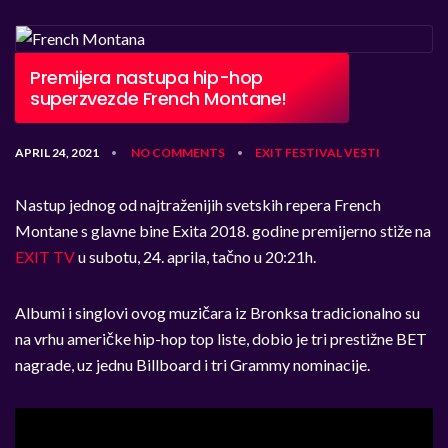
Premijera nastupa hip-hop
superzvezde French Montane!
APRIL 24, 2021
NO COMMENTS
EXIT
FESTIVAL
VESTI
•
•
Nastup jednog od najtraženijih svetskih repera French
Montane s glavne bine Exita 2018. godine premijerno stiže na
EXIT TV
u subotu, 24. aprila, tačno u 20:21h.
Albumi i singlovi ovog muzičara iz Bronksa tradicionalno su
na vrhu američke hip-hop top liste, dobio je tri prestižne BET
nagrade, uz jednu Billboard i tri Grammy nominacije.