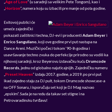
„
Age of Love
“ (u saradnji sa velikim Pete Tongom), kao i
„
Horizon
“, numera koju su izbacili pre manje od pola godine.
Exitovoj publici će
umeće zajednički
pokazati zaštitnici techna, DJ-evi i producenti
Adam Beyer
i
Enrico Sanguliano
, koji ove godine prvi put nastupa na
Dance Areni.
Muzički počeci tokom ‘90-ih godina i
usavršavanje techno zvuka do perfekcije prirodno su vodili ka
njihovoj saradnji, kroz Beyerovu izdavačku kuću
Drumcode
Records
, jednu od globalno najuticajnijih. Zajedničku numeru
„
Preset Heaven
“ izdaju 2017. godine, a 2019. po prvi put
ikad zajedno staju za DJ pult, tokom Drumcode showcase-a
na OFF Sonaru, i isporučuju set koji je DJ Mag nazvao
„epskim“. Sada je na redu da takav set stigne i na
Petrovaradinsku tvrđav
u!