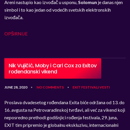
Areni nastupio kao izvođač u usponu,
Solomun
je danas njen
simbol i to kao jedan od vodećih svetskih elektronskih
izvođača.
OPŠIRNIJE
Nik Vujičić, Moby i Carl Cox za Exitov
rođendanski vikend
JUNE 28, 2020
NO COMMENTS
EXIT
FESTIVALI
VESTI
•
•
Proslava dvadesetog rođendana Exita biće održana od 13. do
16. avgusta na Petrovaradinskoj tvrđavi, ali već za vikend koji
neposredno prethodi godišnjici rođenja festivala, 29. juna,
EXIT tim pripremio je globalnu ekskluzivu, internacionalni