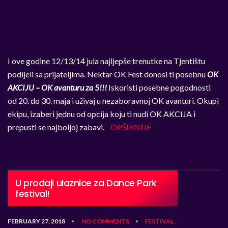
I ove godine
12/13/14 jula
najljepše trenutke na Tjentištu
pod
i
jeli sa prijateljima. Nektar OK Fest donosi ti posebnu
OK
AKCIJU – OK avanturu za 5!!!
Iskoristi
posebne pogodnosti
od 20. do 30. maja i uživaj u nezaboravnoj OK avanturi. Okupi
ekipu, izaberi jednu od opcija koju ti nudi OK AKCIJA i
prepusti se najboljoj zabavi.
OPŠIRNIJE
U prodaji ulaznice za Dance Park
festival!
FEBRUARY 27, 2018
NO COMMENTS
FESTIVAL
•
•