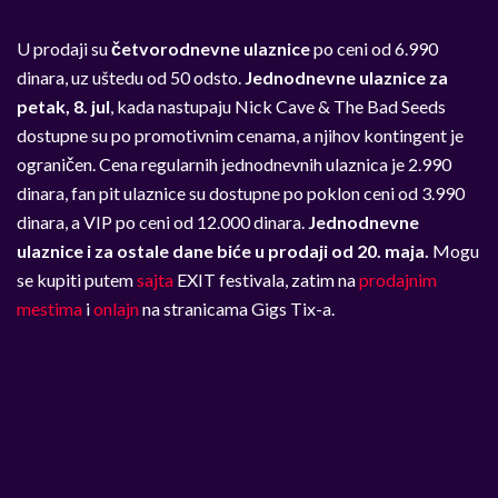
U prodaji su
četvorodnevne ulaznice
po ceni od 6.990
dinara, uz uštedu od 50 odsto.
Jednodnevne ulaznice za
petak, 8. jul
, kada nastupaju Nick Cave & The Bad Seeds
dostupne su po promotivnim cenama, a njihov kontingent je
ograničen. Cena regularnih jednodnevnih ulaznica je 2.990
dinara, fan pit ulaznice su dostupne po poklon ceni od 3.990
dinara, a VIP po ceni od 12.000 dinara.
Jednodnevne
ulaznice i za ostale dane biće u prodaji od 20. maja.
Mogu
se kupiti putem
sajta
EXIT festivala, zatim na
prodajnim
mestima
i
onlajn
na stranicama Gigs Tix-a.