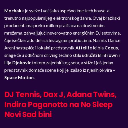
Mochakk
je sveže i već jako uspešno ime tech house-a,
trenutno najpopularnijeg elektronskog žanra. Ovaj brazilski
producent ima preko milion pratilaca na društvenim
mrežama, zahvaljujući neverovatno energičnim DJ setovima,
čije isečke rado deli sa Instagram pratiocima. Na mts Dance
Areni nastupiće i lokalni predstavnik
Aftelife
lejbla
Coeus
,
snage će u odličnom driving techno stilu udružiti
Eli Brown
i
Ilija Djokovic
tokom zajedničkog seta,
a stiže i još jedan
predstavnik domaće scene koji je izašao iz njenih okvira –
Space Motion.
DJ Tennis, Dax J, Adana Twins,
Indira Paganotto na No Sleep
Novi Sad bini