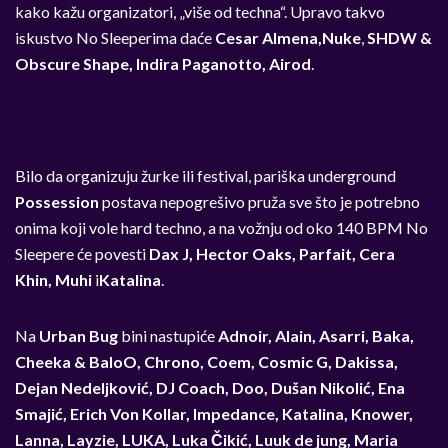
kako kažu organizatori, „više od techna“. Upravo takvo
iskustvo No Sleeperima daće
Cesar Almena,
Nuke
,
SHDW &
Obscure Shape,
Indira Paganotto, Airod
.
Bilo da organizuju žurke ili festival, pari
š
ka underground
Possession
postava nepogrešivo pruža sve što je potrebno
onima koji vole hard techno, a na vožnju od oko 140 BPM No
Sleepere će povesti
Dax J, Hector Oaks, Parfait, Cera
Khin, Muhi
i
Katalina
.
Na
Urban Bug
bini nastupiće
Adnoir, Alain, Asarri, Baka,
Cheeka & BaloO, Chrono, Coem, Cosmic G, Dakissa,
Dejan Nedeljković, DJ Coach, Doo, Dušan Nikolić, Ena
Smajić, Erich Von Kollar, Impedance, Katalina, Knower,
Lanna, Layzie, LUKA, Luka Čikić, Luuk de jung, Maria