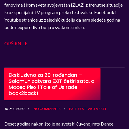
fanovima širom sveta svojevrstan IZLAZ iz trenutne situacije
kroz specijalni TV program preko festivalske Facebook i
Youtube stranice uz zajedničku želju da nam sledeća godina
bude neuporedivo bolja u svakom smislu.
OPŠIRNIJE
Ekskluzivno za 20. rođendan –
Solomun zatvara EXIT četiri sata, a
Maceo Plex i Tale of Us rade
back2back!
JULY 1, 2020
NO COMMENTS
EXIT
FESTIVALI
VESTI
•
•
Deset godina nakon što je na svetski čuvenoj mts Dance