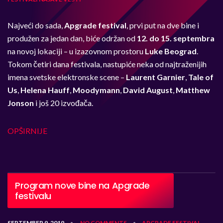
Najveći do sada,
Apgrade festival
, prvi put na dve bine i
produžen za jedan dan, biće održan od
12. do 15. septembra
na novoj lokaciji – u izazovnom prostoru
Luke Beograd
.
Tokom četiri dana festivala, nastupiće neka od najtraženijih
imena svetske elektronske scene –
Laurent Garnier
,
Tale of
Us
,
Helena Hauff
,
Moodymann
,
David August
,
Matthew
Jonson
i još 20 izvođača.
OPŠIRNIJE
Program nove bine na Apgrade
festivalu
SEPTEMBER 9, 2019
NO COMMENTS
APGRADE
FESTIVAL
•
•