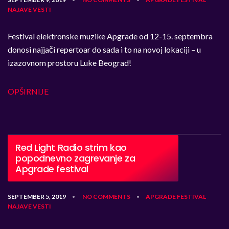
NAJAVE
VESTI
Festival elektronske muzike Apgrade od 12-15. septembra
donosi najjači repertoar do sada i to na novoj lokaciji – u
izazovnom prostoru Luke Beograd!
OPŠIRNIJE
Red Light Radio strim kao
popodnevno zagrevanje za
Apgrade festival
SEPTEMBER 5, 2019
NO COMMENTS
APGRADE
FESTIVAL
•
•
NAJAVE
VESTI