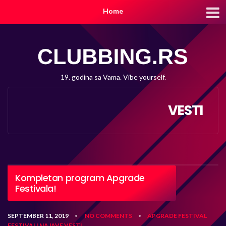
Home
19. godina sa Vama. Vibe yourself.
VESTI
Kompletan program Apgrade
Festivala!
SEPTEMBER 11, 2019
NO COMMENTS
APGRADE
FESTIVAL
•
•
FESTIVALI
NAJAVE
VESTI