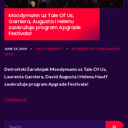
Moodymann uz Tale Of Us,
Garniera, Augusta i Helenu
zaokružuje program Apgrade
Festivala!
JUNE 19, 2019
NO COMMENTS
APGRADE
FESTIVALI
NAJAVE
•
•
VESTI
Detroitski
čarobnjak
Moodymann uz Tale Of Us,
Laurenta Garniera, David Augusta i Helenu Hauff
zaokružuje program Apgrade Festivala!
OPŠIRNIJE
SEARCH