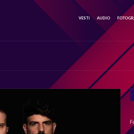
VESTI
AUDIO
FOTOGRA
SE
FO
F