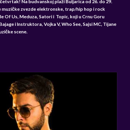
 četvrtak! Na budvanskoj plaži Buljarica od 26. do 29.
e muzičke zvezde elektronske, trap/hip hop i rock
le Of Us, Meduza, Satori i Topic, koji u Crnu Goru
Bajage i Instruktora, Vojka V, Who See, Sajsi MC, Tijane
uzičke scene.