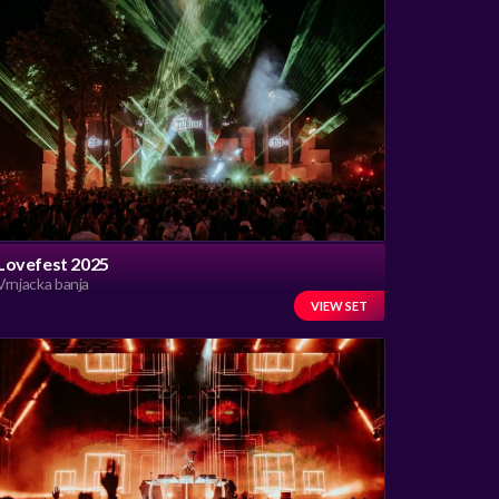
Lovefest 2025
Vrnjacka banja
VIEW SET