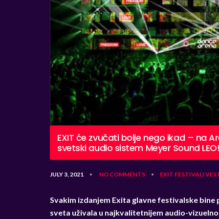
EXIT će zvučati bolje nego ikad – na A
svetski audio sistem Meyer Sound LEO
JULY 3, 2021
NO COMMENTS
EXIT
FESTIVALI
VES
•
•
Svakim izdanjem Exita glavne festivalske bine 
sveta uživala u najkvalitetnijem audio-vizue