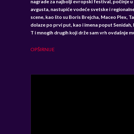
nagrade za najbolji evropski festival, počinje u
avgusta, nastupiće vodeće svetske i regionaln
scene, kao što su Boris Brejcha, Maceo Plex, Ta
dolaze po prvi put, kao i imena poput Senidah, 
T i mnogih drugih koji drže sam vrh ovdašnje m
OPŠIRNIJE