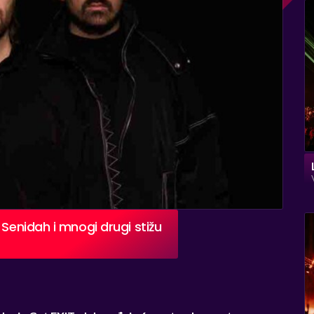
 Senidah i mnogi drugi stižu