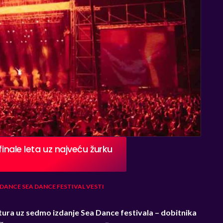
finale leta uz najveću žurku
 DANCE
SEA DANCE FESTIVAL
VESTI
tura uz sedmo izdanje Sea Dance festivala – dobitnika