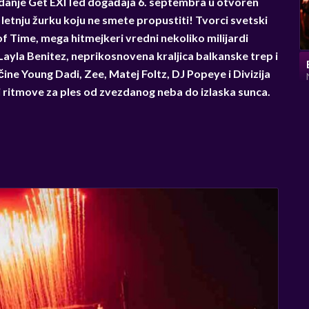
zdanje Get EXITed događaja 6. septembra u otvoren
letnju žurku koju ne smete propustiti! Tvorci svetski
 Time, mega hitmejkeri vredni nekoliko milijardi
ayla Benitez, neprikosnovena kraljica balkanske trep i
čine Young Dadi, Zee, Matej Foltz, DJ Popeye i Divizija
 ritmove za ples od zvezdanog neba do izlaska sunca.