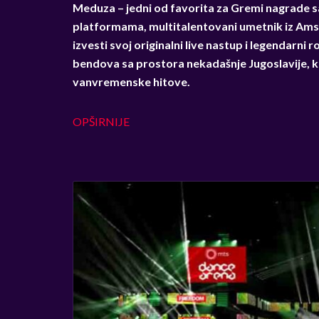
Meduza – jedni od favorita za Gremi nagrade sa 
platformama, multitalentovani umetnik iz Ams
izvesti svoj originalni live nastup i legendarni r
bendova sa prostora nekadašnje Jugoslavije, ko
vanvremenske hitove.
OPŠIRNIJE