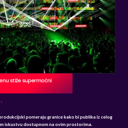
renu stiže supermoćni
!
TI
produkcijski pomeraju granice kako bi publika iz celog
lnom iskustvu dostupnom na ovim prostorima.