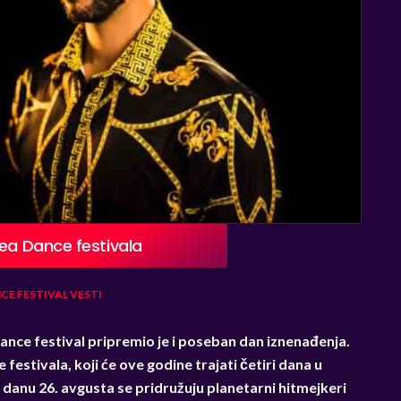
Sea Dance festivala
CE FESTIVAL
VESTI
Dance festival pripremio je i poseban dan iznenađenja.
estivala, koji će ove godine trajati četiri dana u
ra danu 26. avgusta se pridružuju planetarni hitmejkeri