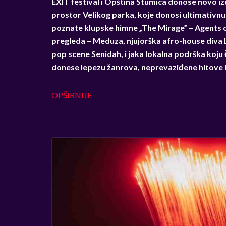
EXIT festival i Opština Stumica donose novo i
prostor Velikog parka, koje donosi ultimativnu 
poznate klupske himne „The Mirage” – Agents of
pregleda – Meduza, njujorška afro-house diva L
pop scene Senidah, i jaka lokalna podrška koju 
donese lepezu žanrova, neprevaziđene hitove i
OPŠIRNIJE