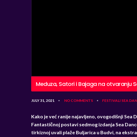
Meduza, Satori i Bajaga na otvaranju 
JULY 31, 2021
NO COMMENTS
FESTIVALI
SEA DAN
•
•
Kako je već ranije najavljeno, ovogodišnji Sea 
Fantastičnoj postavi sedmog izdanja Sea Dance f
tirkiznoj uvali plaže Buljarica u Budvi, na ekst