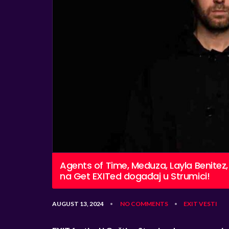
Agents of Time, Meduza, Layla Benitez,
na Get EXITed događaj u Strumici!
AUGUST 13, 2024
NO COMMENTS
EXIT
VESTI
•
•