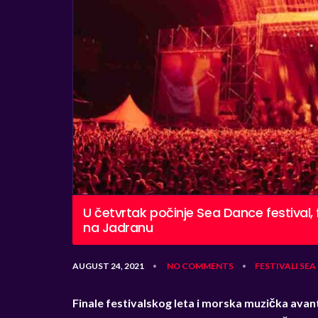
U četvrtak počinje Sea Dance festival, 
na Jadranu
AUGUST 24, 2021
NO COMMENTS
FESTIVALI
SEA
•
•
Finale festivalskog leta i morska muzička avan