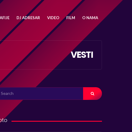
FIJE
DJ ADRESAR
VIDEO
FILM
O NAMA
VESTI
ARCH
R:
oto