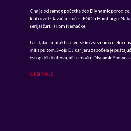
Ona je od samog početka deo
Diynamic
porodice. 
klub ove izdavačke kuće – EGO u Hamburgu. Nakon 
serijal žurki širom Nemačke.
Uz stalan kontakt sa svetskim zvezdama elektron
miks pultom. Svoju DJ karijeru započela je puštajuć
evropskih klubova, ali i u okviru Diynamic Showcas
OPŠIRNIJE