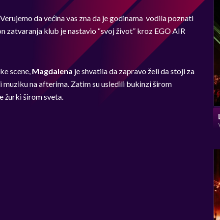
Verujemo da većina vas zna da je godinama vodila poznati
zatvaranja klub je nastavio “svoj život” kroz EGO AIR
ske scene,
Magdalena
je shvatila da zapravo želi da stoji za
i muziku na afterima. Zatim su usledili bukinzi širom
e žurki širom sveta.