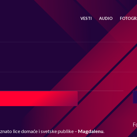
VESTI
AUDIO
FOTOGRA
SE
FO
F
nato lice domaće i svetske publike –
Magdalenu
.