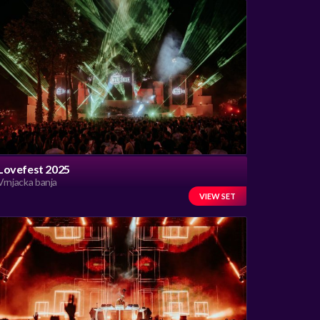
Lovefest 2025
Vrnjacka banja
VIEW SET