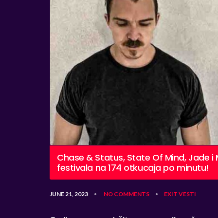
Chase & Status, State Of Mind, Jade i 
festivala na 174 otkucaja po minutu!
JUNE 21, 2023
NO COMMENTS
EXIT
VESTI
•
•