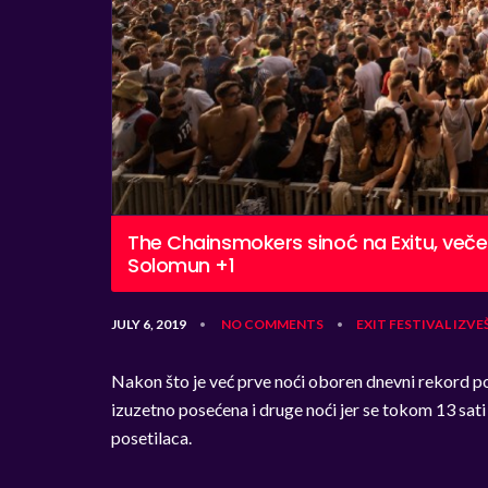
The Chainsmokers sinoć na Exitu, večer
Solomun +1
JULY 6, 2019
NO COMMENTS
EXIT
FESTIVAL
IZVE
•
•
Nakon što je već prve noći oboren dnevni rekord 
izuzetno posećena i druge noći jer se tokom 13 sat
posetilaca.