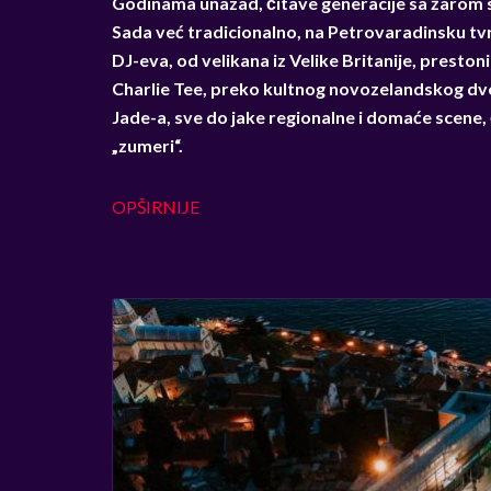
Godinama unazad, čitave generacije sa žarom s
Sada već tradicionalno, na Petrovaradinsku tvrđ
DJ-eva, od velikana iz Velike Britanije, presto
Charlie Tee, preko kultnog novozelandskog dvo
Jade-a, sve do jake regionalne i domaće scene, 
„zumeri“.
OPŠIRNIJE