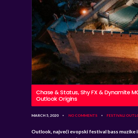
Chase & Status, Shy FX & Dynamite MC 
Outlook Origins
MARCH 5, 2020
NO COMMENTS
FESTIVALI
OUTL
•
•
Outlook, najveći evopski festival bass muzike 