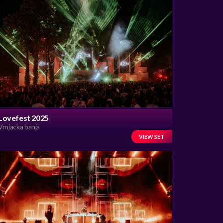
Lovefest 2025
Vrnjacka banja
VIEW SET