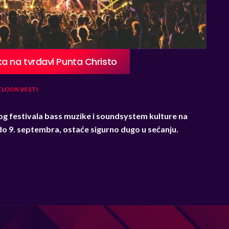
a na tvrđavi Punta Christo
TLOOK
VESTI
g festivala bass muzike i soundsystem kulture na
 do 9. septembra, ostaće sigurno dugo u sećanju.