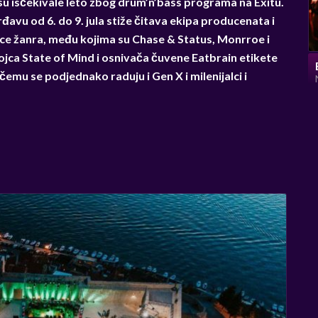
u isčekivale leto zbog drum’n’bass programa na Exitu.
avu od 6. do 9. jula stiže čitava ekipa producenata i
nice žanra, među kojima su Chase & Status, Monrroe i
jca State of Mind i osnivača čuvene Eatbrain etikete
čemu se podjednako raduju i Gen X i milenijalci i