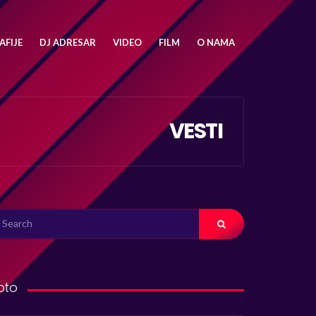
FIJE
DJ ADRESAR
VIDEO
FILM
O NAMA
VESTI
ARCH
R:
oto