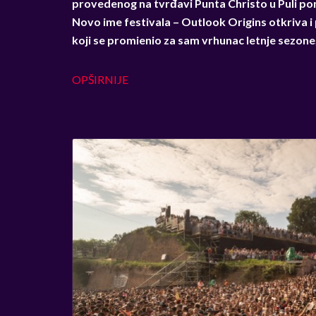
provedenog na tvrđavi Punta Christo u Puli pono
Novo ime festivala – Outlook Origins otkriva i
koji se promienio za sam vrhunac letnje sezone, 
OPŠIRNIJE