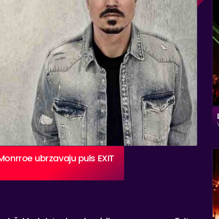
Monrroe ubrzavaju puls EXIT