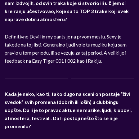
nam izdvojih, od svih traka koje si stvorio ili u čijem si
kreiranju učestvovao, koje su to TOP 3 trake koji uvek
naprave dobru atmosferu?
Definitivno Devil in my pants je na prvom mestu. Sexy je
takođe na toj listi. Generalno ljudi vole tu muziku koju sam
pravio u tom periodu, ili se vezuju za taj period. A veliki je i
feedback na Easy Tiger 001 I 002 kao i Rakiju.
Kada je neko, kao ti, tako dugo na sceni on postaje “živi
svedok” svih promena (dobrih ili loših) u clubbingu
uopšte. Da li je to pravac aktuelne muzike, ljudi, klubovi,
atmosfera, festivali. Da li postoji nešto što se nije
promenilo?