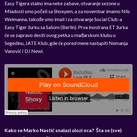
Easy Tigera stalno ima neke zabave, otvaranje sezone u
Mladosti smo počeli sa Shoxyem, a za novembar imamo Nils
Weimanna, takođe smo imali i za otvaranje Social Club-a
Easy Tiger žurku sa Sašom (Berlin). Prva inostrana ET žurka
će se zapravo desiti ovog petka u mađarskom klubu u
Segedinu, JATE Klub, gde će pored mene nastupiti Nemanja
Vanović I DJ Newl.
Kako se Marko Nastić snalazi ulozi oca? Šta se (sve)