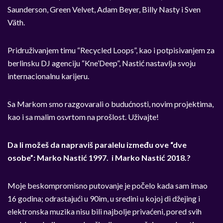
Saunderson, Green Velvet, Adam Beyer, Billy Nasty i Sven
Väth.
Pridruživanjem timu “Recycled Loops”, kao i potpisivanjem za
berlinsku DJ agenciju “Kne’Deep”, Nastić nastavlja svoju
internacionalnu karijeru.
Sa Markom smo razgovarali o budućnosti, novim projektima,
kao i sa malim osvrtom na prošlost. Uživajte!
Da li možeš da napraviš paralelu između ove “dve
osobe”: Marko Nastić 1997. i Marko Nastić 2018.?
Moje beskompromisno putovanje je počelo kada sam imao
16 godina; odrastajući u 90im, u sredini u kojoj di džejing i
elektronska muzika nisu bili najbolje privaćeni, pored svih