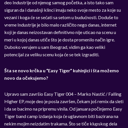
deo Industrije od njenog samog početka, a isto tako sam
siguran da i današnji klinci imaju neko svoje mesto za koje su
vezani i koga će se sećati sa setom u budućnosti. Doduše to
vreme Industrije je bilo malo različito nego danas, internet
koji je danas neizostavan definitivno nije uticao na scenu u
meri u kojoj danas utiče što je dosta promenilo način igre.
Duboko verujem u sam Beograd, vidim ga kao veliki
potencijal za veliku scenu koja će se tek izgraditi.
Šta se novo krčka u “Easy Tiger” kuhinjici i šta možemo
novo da očekujemo?
Upravo sam završio Easy Tiger 004 – Marko Nastić / Falling
Higher EP, moje deo je posla završen, čekam još remix da sleti
i da se bacimo na pripremu vinila. Od januara počinjemo Easy
Tiger band camp izdanja koja će uglavnom biti bazirana na
nekim mojim neizdatim trakama. Što se tiče klupskog dela