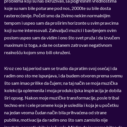
problema koji su nas okruživali, sa pogrešnim vrednostima
koje su nam bile poturane pod nos, 2000te su bile dosta
rasterecćenije. Počeli smo da živimo nekim normalnijim
tempom i uspeo sam da proširim horizonte u svim pravcima
koji su me interesovali. Zahvaljući muzici i bavljenjem ovim
poslom uspeo sam da vidim i ono što svet pruža i da izvučem
maximum iz toga, a da ne ostanem zatrovan negativnom
realnošću kojom smo bili okruženi.
Kroz ceo taj period sam se trudio da pratim svoj osećaj i da
radim ono sto me ispunjava, i da budem otvoren prema svemu
što sam imao prilike da čujem; na taj način se moja muzička
kolekcija oplemenila i moja produkcijska inspiracija je dobila
širi opseg. Nakon moje muzičke transformacije, posle tribal
techno ere i cele promene koja je usledila i koja je u početku
na jedan veoma čudan način bila prihvaćena od strane
publike, motivacija da radim ono što sam zamislio nije