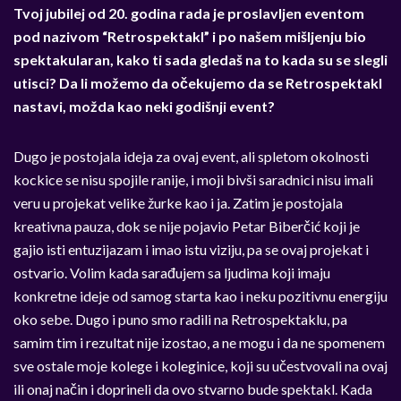
Tvoj jubilej od 20. godina rada je proslavljen eventom
pod nazivom “Retrospektakl” i po našem mišljenju bio
spektakularan, kako ti sada gledaš na to kada su se slegli
utisci? Da li možemo da očekujemo da se Retrospektakl
nastavi, možda kao neki godišnji event?
Dugo je postojala ideja za ovaj event, ali spletom okolnosti
kockice se nisu spojile ranije, i moji bivši saradnici nisu imali
veru u projekat velike žurke kao i ja. Zatim je postojala
kreativna pauza, dok se nije pojavio Petar Biberčić koji je
gajio isti entuzijazam i imao istu viziju, pa se ovaj projekat i
ostvario. Volim kada sarađujem sa ljudima koji imaju
konkretne ideje od samog starta kao i neku pozitivnu energiju
oko sebe. Dugo i puno smo radili na Retrospektaklu, pa
samim tim i rezultat nije izostao, a ne mogu i da ne spomenem
sve ostale moje kolege i koleginice, koji su učestvovali na ovaj
ili onaj način i doprineli da ovo stvarno bude spektakl. Kada