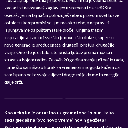
izostala, naprotiv bila je još veća. Mislim da je veoma bitno da
kao artist ne ostaneš zaglavljen u vremenu i da radiš šta
osecaš, jer na taj način pokazuješ sebe u pravom svetlu, sve
ostalo su kompromisi sa ljudima oko tebe, a ne pravi ti.
Ispunjava me da puštam stare ploče i u njima tražim
inspiraciju, ali volim i sve što je novo i što dolazi; super su
nove generacije producenata, drugačiji pristup, drugačije
vizije. Ono što je ostalo isto je ista ljubav prema muzici i
strast sa kojom radim. Za ovih 20 godina menjajući način rada,
i time što sam išao u korak sa vremenom mogu da kažem da
sam ispuno neke svoje ciljeve i drago mi je da me ta energija i
dalje drži.
Kao neko ko je odrastao uz gramofone i ploče, kako
sada gledaš na “ovo novo vreme” novih gedžeta?
Sećamo se tvojih nastupa sa tri gramofona, da li će se to