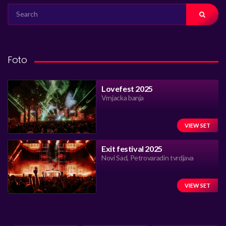
SEARCH
FOR:
Foto
Lovefest 2025
Vrnjacka banja
VIEW SET
Exit festival 2025
Novi Sad, Petrovaradin tvrdjava
VIEW SET