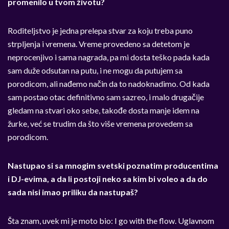
promenilo u tvom životu?
Roditeljstvo je jedna prelepa stvar za koju treba puno
strpljenja i vremena. Vreme provedeno sa detetom je
neprocenjivo i sama nagrada, pa mi dosta teško pada kada
sam duže odsutan na putu, i ne mogu da putujem sa
porodicom, ali nađemo način da to nadoknadimo. Od kada
sam postao otac definitivno sam sazreo, i malo drugačije
gledam na stvari oko sebe, takođe dosta manje idem na
žurke, već se trudim da što više vremena provedem sa
porodicom.
Nastupao si sa mnogim svetski poznatim producentima
i DJ-evima, a da li postoji neko sa kim bi voleo a da do
sada nisi imao priliku da nastupaš?
Šta znam, uvek mi je moto bio: I go with the flow. Uglavnom