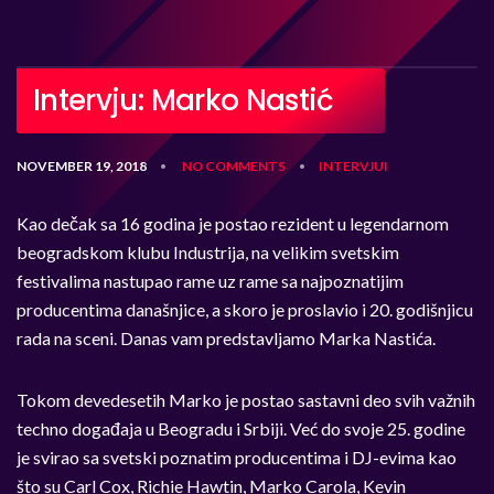
Intervju: Marko Nastić
NOVEMBER 19, 2018
NO COMMENTS
INTERVJUI
•
•
Kao dečak sa 16 godina je postao rezident u legendarnom
beogradskom klubu Industrija, na velikim svetskim
festivalima nastupao rame uz rame sa najpoznatijim
producentima današnjice, a skoro je proslavio i 20. godišnjicu
rada na sceni. Danas vam predstavljamo Marka Nastića.
Tokom devedesetih Marko je postao sastavni deo svih važnih
techno događaja u Beogradu i Srbiji. Već do svoje 25. godine
je svirao sa svetski poznatim producentima i DJ-evima kao
što su Carl Cox, Richie Hawtin, Marko Carola, Kevin