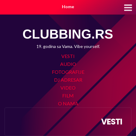
Home
19. godina sa Vama. Vibe yourself.
VESTI
AUDIO
FOTOGRAFIJE
DJ ADRESAR
VIDEO
FILM
O NAMA
VESTI