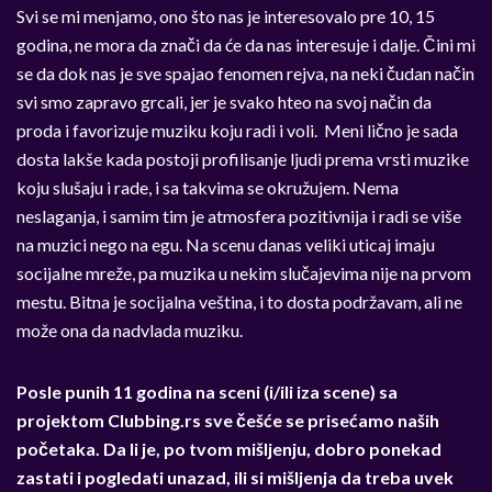
Svi se mi menjamo, ono što nas je interesovalo pre 10, 15
godina, ne mora da znači da će da nas interesuje i dalje. Čini mi
se da dok nas je sve spajao fenomen rejva, na neki čudan način
svi smo zapravo grcali, jer je svako hteo na svoj način da
proda i favorizuje muziku koju radi i voli. Meni lično je sada
dosta lakše kada postoji profilisanje ljudi prema vrsti muzike
koju slušaju i rade, i sa takvima se okružujem. Nema
neslaganja, i samim tim je atmosfera pozitivnija i radi se više
na muzici nego na egu. Na scenu danas veliki uticaj imaju
socijalne mreže, pa muzika u nekim slučajevima nije na prvom
mestu. Bitna je socijalna veština, i to dosta podržavam, ali ne
može ona da nadvlada muziku.
Posle punih 11 godina na sceni (i/ili iza scene) sa
projektom Clubbing.rs sve češće se prisećamo naših
početaka. Da li je, po tvom mišljenju, dobro ponekad
zastati i pogledati unazad, ili si mišljenja da treba uvek