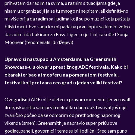
prihvatam da radim sa svima, u raznim situacijama gde ja
nisam u organizaciji ja se tu mnogo ni ne pitam, ali definitivno
mi više prija da radim sa ljudima koji su po muzici koju puštaju
bliski meni. Evo sada ko mi pada na prvu loptu sa kim bi voleo
da radim i da bukiram za Easy Tiger, to je Tini, takođe I Sonja
Moonear (fenomenalni di džejevi)
Upravo si nastupao u Amsterdamu na Greensmith
Showcase-u u okvuru prestižnog ADE festivala. Kako bi
okarakterisao atmosferu na pomenutom festivalu,
festival koji pretvara ceo grad u jedan veliki festival?
Ovogodišnji ADE mi je uleteo u pravom momentu, jer verovali
ili ne, iskoristio sam prvih nekoliko dana dok festival još nije
zvanično počeo da se odmorim od prethodnog napornog
vikenda (smeh). Greensmith je napravio super priču ove
godine, paneli, govornici i teme su bili odlični. Sreo sam puno