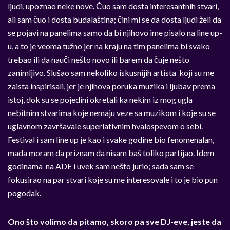
ljudi, upoznao neke nove. Čuo sam dosta interesantnih stvari,
ali sam čuo i dosta budalaština; čini mi se da dosta ljudi želi da
se pojavi na panelima samo da bi njihovo ime pisalo na line up-
u, a to je veoma tužno jer na kraju na tim panelima bi svako
trebao ili da nauči nešto novo ili barem da čuje nešto
zanimljivo. Slušao sam nekoliko iskusnijih artista koji su me
zaista inspirisali, jer je njihova poruka muzika i ljubav prema
istoj, dok su se pojedini okretali ka nekim iz mog ugla
nebitnim stvarima koje nemaju veze sa muzikom i koje su se
uglavnom završavale superlativnim hvalospevom o sebi.
Festival i sam line up je kao i svake godine bio fenomenalan,
mada moram da priznam da nisam baš toliko partijao. Idem
godinama na ADE i uvek sam nešto jurio; sada sam se
fokusirao na par stvari koje su me interesovale i to je bio pun
pogodak.
Ono što volimo da pitamo, skoro pa sve DJ-eve, jeste da