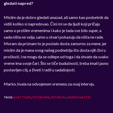
gledati napred?
Mislim da je dobro gledati unazad, ali samo kao podsetnik da
vidiš koliko si napredovao. Čini mi se da ljudi koji pričaju
samo o prošlim vremenima i kako je tada sve bilo super, a
sada ništa ne valja, samo u stvari pokazuju da ništa ne rade.
Moram da priznam to je postalo dosta zamorno za mene, jer
mislim da je mana ovog našeg podneblja što dosta njih živi u
prošlosti, i ne mogu da se odlepe od toga i da shvate da svako
vreme ima svoje čari. Što se tiče budućnosti, treba imati jasno
postavljen cilj, a živeti i radii u sadašnjosti.
Marko, hvala na odvojenom vremenu za ovaj intervju.
TAGS:
EASY TIGER
,
INTERVIEW
,
INTERVJU
,
MARKO NASTIĆ