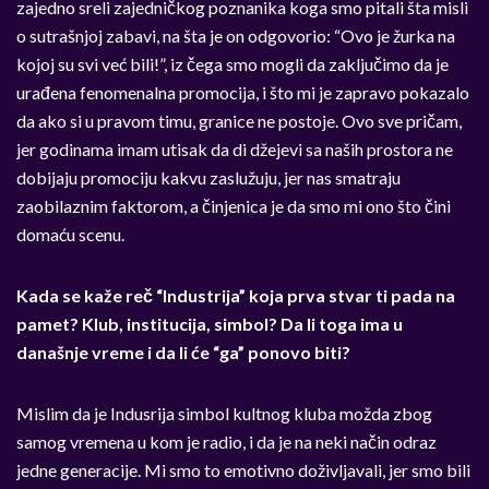
zajedno sreli zajedničkog poznanika koga smo pitali šta misli
o sutrašnjoj zabavi, na šta je on odgovorio: “Ovo je žurka na
kojoj su svi već bili!”, iz čega smo mogli da zaključimo da je
urađena fenomenalna promocija, i što mi je zapravo pokazalo
da ako si u pravom timu, granice ne postoje. Ovo sve pričam,
jer godinama imam utisak da di džejevi sa naših prostora ne
dobijaju promociju kakvu zaslužuju, jer nas smatraju
zaobilaznim faktorom, a činjenica je da smo mi ono što čini
domaću scenu.
Kada se kaže reč “Industrija” koja prva stvar ti pada na
pamet? Klub, institucija, simbol? Da li toga ima u
današnje vreme i da li će “ga” ponovo biti?
Mislim da je Indusrija simbol kultnog kluba možda zbog
samog vremena u kom je radio, i da je na neki način odraz
jedne generacije. Mi smo to emotivno doživljavali, jer smo bili