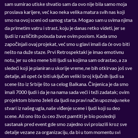
sam sumirao utiske shvatio sam da ovo nije bila samo moja
proslava karijere, već kao neka velika matura svih nas koji
smo na ovoj sceni od samog starta. Mogao sam u svima njima
da primetim vatru i strast, koju je danas retko videti, jer se
ljudi iz različitih pobuda bave ovim poslom. Kada smo
započinjali ovaj projekat, već smo u glavi imali da će ovo biti
nešto na duže staze. Prvi Retrospektakl je imao emotivnu
notu, jer su oko mene bili ljudi sa kojima sam odrastao, a za
sledeći koji je planiran u skorije vreme, ne bih otkirvao još sve
detalje, ali opet će biti uključen veliki broj ključnih ljudi sa
scene što iz Srbije što sa celog Balkana. Činjenica je da smo
imali 7000 ljudi i da je na nama sada veći i teži zadatak; ovim
projektom bismo želeli da ljudi na pravi način upoznaju neke
stvari iz našeg ugla, naše viđenje scene i ljudi koji su deo
scene. Ali ono što ću ceo život pamtiti je bio poslednji
sastanak pred event gde smo zajedno svi prolazili kroz sve
detalje vezane za organizaciju, da bi u tom momentu svi