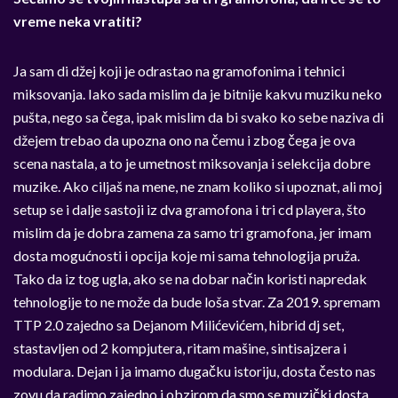
vreme neka vratiti?
Ja sam di džej koji je odrastao na gramofonima i tehnici
miksovanja. Iako sada mislim da je bitnije kakvu muziku neko
pušta, nego sa čega, ipak mislim da bi svako ko sebe naziva di
džejem trebao da upozna ono na čemu i zbog čega je ova
scena nastala, a to je umetnost miksovanja i selekcija dobre
muzike. Ako ciljaš na mene, ne znam koliko si upoznat, ali moj
setup se i dalje sastoji iz dva gramofona i tri cd playera, što
mislim da je dobra zamena za samo tri gramofona, jer imam
dosta mogućnosti i opcija koje mi sama tehnologija pruža.
Tako da iz tog ugla, ako se na dobar način koristi napredak
tehnologije to ne može da bude loša stvar. Za 2019. spremam
TTP 2.0 zajedno sa Dejanom Milićevićem, hibrid dj set,
stastavljen od 2 kompjutera, ritam mašine, sintisajzera i
modulara. Dejan i ja imamo dugačku istoriju, dosta često nas
zovu da radimo zajedno i obzirom da smo se muzički dosta