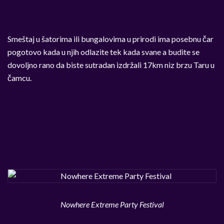
Smeštaj u šatorima ili bungalovima u prirodi ima posebnu čar
pogotovo kada u njih odlazite tek kada svane a budite se
dovoljno rano da biste sutradan izdržali 17km niz brzu Taru u
čamcu.
Nowhere Extreme Party Festival