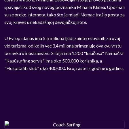
spavajući kod svog novog poznanika Mihaila Klinea. Upoznali
su se preko interneta, tako što je mladi Nemac tražio gosta za
svoj krevet u nekadašnjoj devojačkoj sobi.
U Evropi danas ima 5,5 miliona ljudi zainteresovanih za ovaj
vid turizma, od kojih već 3,4 miliona primenjuje ovakvu vrstu
boravka u inostranstvu. Srbija ima 1.200 "kaučosa". Nemački
"Kaučsurfing servis" ima oko 500.000 korisnika, a
"Hospitaliti klub" oko 400.000. Broj raste iz godine u godinu.