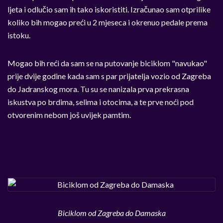
ljeta i odlučio sam ih tako iskoristiti. Izračunao sam otprilike
koliko bih mogao preći u 2 mjeseca i okrenuo pedale prema
istoku.
Mogao bih reći da sam se na putovanje biciklom "navukao"
prije dvije godine kada sam s par prijatelja vozio od Zagreba
do Jadranskog mora. Tu su se nanizala prva prekrasna
iskustva po brdima, selima i otocima, a te prve noći pod
otvorenim nebom još uvijek pamtim.
Biciklom od Zagreba do Damaska