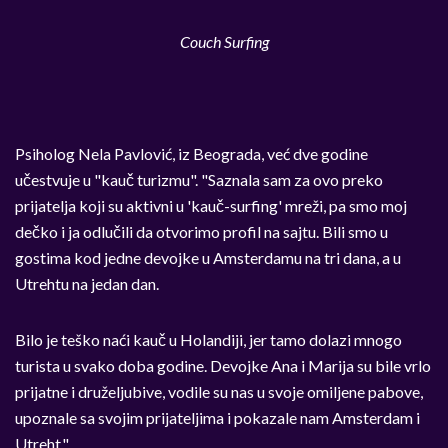
Couch Surfing
Psiholog Nela Pavlović, iz Beograda, već dve godine
učestvuje u "kauč turizmu". "Saznala sam za ovo preko
prijatelja koji su aktivni u 'kauč-surfing' mreži, pa smo moj
dečko i ja odlučili da otvorimo profil na sajtu. Bili smo u
gostima kod jedne devojke u Amsterdamu na tri dana, a u
Utrehtu na jedan dan.
Bilo je teško naći kauč u Holandiji, jer tamo dolazi mnogo
turista u svako doba godine. Devojke Ana i Marija su bile vrlo
prijatne i druželjubive, vodile su nas u svoje omiljene pabove,
upoznale sa svojim prijateljima i pokazale nam Amsterdam i
Utreht."