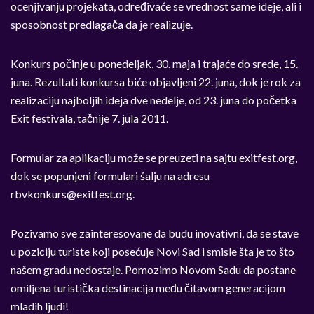
ocenjivanju projekata, određivaće se vrednost same ideje, ali i
sposobnost predlagača da je realizuje.
Konkurs počinje u ponedeljak, 30. maja i trajaće do srede, 15.
juna. Rezultati konkursa biće objavljeni 22. juna, dok je rok za
realizaciju najboljih ideja dve nedelje, od 23. juna do početka
Exit festivala, tačnije 7. jula 2011.
Formular za aplikaciju može se preuzeti na sajtu exitfest.org,
dok se popunjeni formulari šalju na adresu
rbvkonkurs@exitfest.org
.
Pozivamo sve zainteresovane da budu inovativni, da se stave
u poziciju turiste koji posećuje Novi Sad i smisle šta je to što
našem gradu nedostaje. Pomozimo Novom Sadu da postane
omiljena turistička destinacija među čitavom generacijom
mladih ljudi!