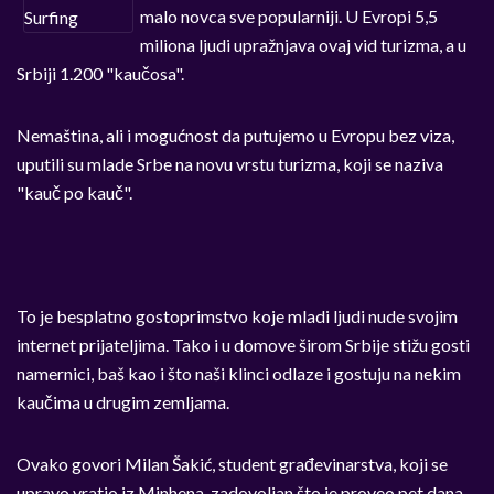
malo novca sve popularniji. U Evropi 5,5
miliona ljudi upražnjava ovaj vid turizma, a u
Srbiji 1.200 "kaučosa".
Nemaština, ali i mogućnost da putujemo u Evropu bez viza,
uputili su mlade Srbe na novu vrstu turizma, koji se naziva
"kauč po kauč".
To je besplatno gostoprimstvo koje mladi ljudi nude svojim
internet prijateljima. Tako i u domove širom Srbije stižu gosti
namernici, baš kao i što naši klinci odlaze i gostuju na nekim
kaučima u drugim zemljama.
Ovako govori Milan Šakić, student građevinarstva, koji se
upravo vratio iz Minhena, zadovoljan što je proveo pet dana