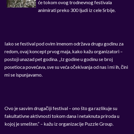
će tokom ovog trodnevnog festivala
animirati preko 300 ljudi iz cele Srbije.
Iako se festival pod ovim imenom održava drugu godinu za
redom, ovaj koncept prvog maja, kako kažu organizatori –
postoji unazad pet godina. „Iz godine u godinu se broj
posetioca povećava, sve su veća očekivanja od nas i mi ih, čini
mi se ispunjavamo.
Ovo je sasvim drugačiji festival – ono što ga razlikuje su
fakultativne aktivnosti tokom dana i netaknuta priroda u
kojoj je smešten.“ – kažu iz organizacije Puzzle Group.