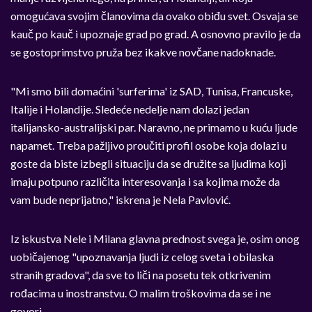
omogućava svojim članovima da ovako obiđu svet. Osvaja se
kauč po kauč i upoznaje grad po grad. A osnovno pravilo je da
se gostoprimstvo pruža bez ikakve novčane nadoknade.
"Mi smo bili domaćini 'surferima' iz SAD, Tunisa, Francuske,
Italije i Holandije. Sledeće nedelje nam dolazi jedan
italijansko-australijski par. Naravno, ne primamo u kuću ljude
napamet. Treba pažljivo proučiti profil osobe koja dolazi u
goste da biste izbegli situaciju da se družite sa ljudima koji
imaju potpuno različita interesovanja i sa kojima može da
vam bude neprijatno," iskrena je Nela Pavlović.
Iz iskustva Nele i Milana glavna prednost svega je, osim onog
uobičajenog "upoznavanja ljudi iz celog sveta i obilaska
stranih gradova", da sve to liči na posetu tek otkrivenim
rođacima u inostranstvu. O malim troškovima da se i ne
govori.