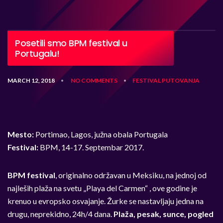
Posetili smo BPM festival u
Portugalu!
MARCH 12, 2018
NO COMMENTS
FESTIVAL
PUTOVANJA
•
•
Mesto:
Portimao, Lagos, južna obala Portugala
Festival:
BPM, 14-17. Septembar 2017.
BPM festival
, originalno održavan u Meksiku, na jednoj od
najleših plaža na svetu „Playa del Carmen“ , ove godine je
krenuo u evropsko osvajanje. Žurke se nastavljaju jedna na
drugu, neprekidno, 24h/4 dana.
Plaža, pesak, sunce, pogled