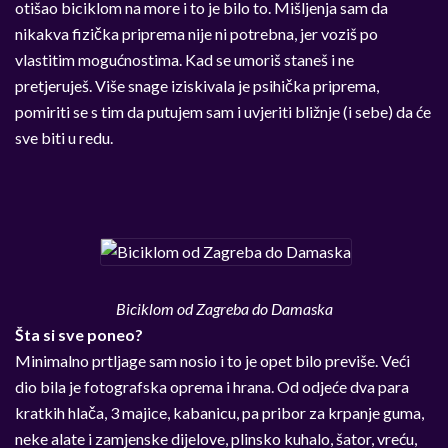
otišao biciklom na more i to je bilo to. Mišljenja sam da
nikakva fizička priprema nije ni potrebna, jer voziš po
vlastitim mogućnostima. Kad se umoriš staneš i ne
pretjeruješ. Više snage iziskivala je psihička priprema,
pomiriti se s tim da putujem sam i uvjeriti bližnje (i sebe) da će
sve biti u redu.
Biciklom od Zagreba do Damaska
Šta si sve poneo?
Minimalno prtljage sam nosio i to je opet bilo previše. Veći
dio bila je fotografska oprema i hrana. Od odjeće dva para
kratkih hlača, 3 majice, kabanicu, pa pribor za krpanje guma,
neke alate i zamjenske dijelove, plinsko kuhalo, šator, vreću,