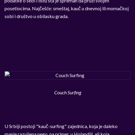
podatke o sebi i listu šta je spreman da pruži svojim
posetiocima. Najčešće: smeštaj, kauč u dnevnoj ili momačkoj
sobi i društvo u obilasku grada.
Couch Surfing
U Srbiji postoji "kauč-surfing" zajednica, koja je daleko
manje razvijena nego, na primer, u Holandiji, ali koja