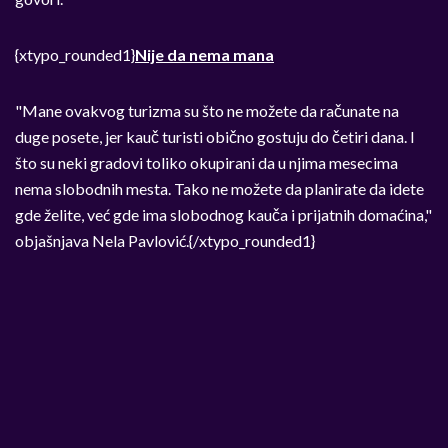
{xtypo_rounded1}
Nije da nema mana
"Mane ovakvog turizma su što ne možete da računate na
duge posete, jer kauč turisti obično gostuju do četiri dana. I
što su neki gradovi toliko okupirani da u njima mesecima
nema slobodnih mesta. Tako ne možete da planirate da idete
gde želite, već gde ima slobodnog kauča i prijatnih domaćina,"
objašnjava Nela Pavlović.{/xtypo_rounded1}