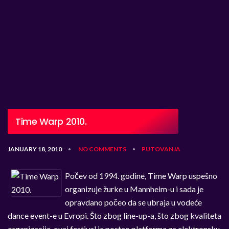
Time Warp 2010.
JANUARY 18, 2010
NO COMMENTS
PUTOVANJA
•
•
Počev od 1994. godine, Time Warp uspešno
organizuje žurke u Mannheim-u i sada je
opravdano počeo da se ubraja u vodeće
dance event-e u Evropi. Što zbog line-up-a, što zbog kvaliteta
organizacije, ovaj festival je postao platforma za elektronsku