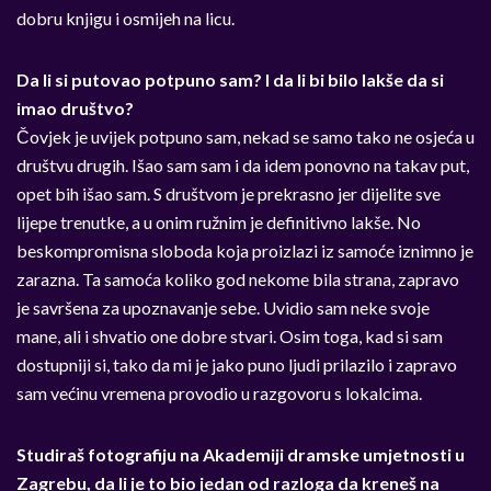
dobru knjigu i osmijeh na licu.
Da li si putovao potpuno sam? I da li bi bilo lakše da si
imao društvo?
Čovjek je uvijek potpuno sam, nekad se samo tako ne osjeća u
društvu drugih. Išao sam sam i da idem ponovno na takav put,
opet bih išao sam. S društvom je prekrasno jer dijelite sve
lijepe trenutke, a u onim ružnim je definitivno lakše. No
beskompromisna sloboda koja proizlazi iz samoće iznimno je
zarazna. Ta samoća koliko god nekome bila strana, zapravo
je savršena za upoznavanje sebe. Uvidio sam neke svoje
mane, ali i shvatio one dobre stvari. Osim toga, kad si sam
dostupniji si, tako da mi je jako puno ljudi prilazilo i zapravo
sam većinu vremena provodio u razgovoru s lokalcima.
Studiraš fotografiju na Akademiji dramske umjetnosti u
Zagrebu, da li je to bio jedan od razloga da kreneš na