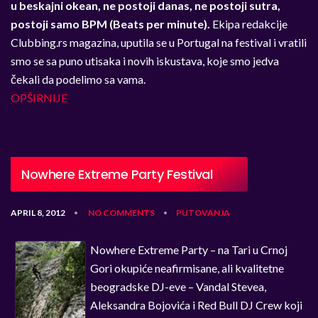
u beskajni okean, ne postoji danas, ne postoji sutra,
postoji samo BPM (Beats per minute).
Ekipa redakcije
Clubbing.rs magazina, uputila se u Portugal na festival i vratili
smo se sa puno utisaka i novih iskustava, koje smo jedva
čekali da podelimo sa vama.
OPŠIRNIJE
Nowhere Extreme Party Festival
APRIL 8, 2012
NO COMMENTS
PUTOVANJA
•
•
Nowhere Extreme Party – na Tari u Crnoj
Gori okupiće neafirmisane, ali kvalitetne
beogradske DJ-eve – Vandal Stevea,
Aleksandra Bojovića i Red Bull DJ Crew koji