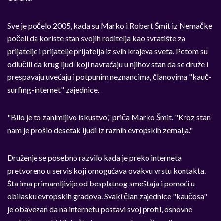
Sve je počelo 2005, kada su Marko i Robert Šmit iz Nemačke
počeli da koriste stan svojih roditelja kao svratište za
prijatelje i prijatelje prijatelja iz svih krajeva sveta. Potom su
odlučili da krug ljudi koji navraćaju u njihov stan da se druže i
prespavaju uvećaju i potpunim neznancima, članovima "kauč-
surfing-internet" zajednice.
"Bilo je to zanimljivo iskustvo," priča Marko Šmit. "Kroz stan
nam je prošlo desetak ljudi iz raznih evropskih zemalja."
Druženje se posebno razvilo kada je preko interneta
pretvoreno u servis koji omogućava ovakvu vrstu kontakta.
Šta ima primamljivije od besplatnog smeštaja i pomoći u
obilasku evropskih gradova. Svaki član zajednice "kaučosa"
je obavezan da na internetu postavi svoj profil, osnovne