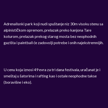
Adrenalisnki park koji nudi spuštanje niz 30m visoku stenu sa
alpinističkom opremom, prelazak preko kanjona Tare
koturom, prelazak prekog starog mosta bez neophodnih
gazišta i paintball će zadovolji potrebe i onih najekstremnijih.
U cenu koja iznosi 49 evra za tri dana festivala, uračunat je i
smeštaj u šatorima i rafting kao i ostale neophodne takse
(boravišne i eko).