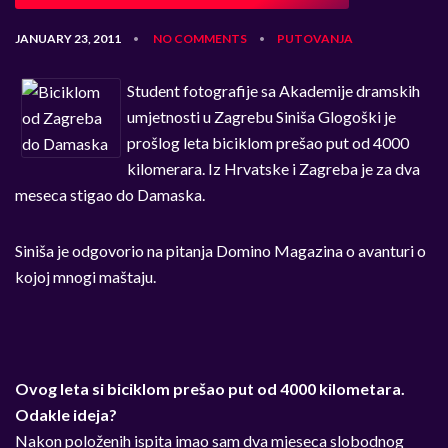
JANUARY 23, 2011
NO COMMENTS
PUTOVANJA
•
•
Student fotografije sa Akademije dramskih
umjetnosti u Zagrebu Siniša Glogoški je
prošlog leta biciklom prešao put od 4000
kilomerara. Iz Hrvatske i Zagreba je za dva
meseca stigao do Damaska.
Siniša je odgovorio na pitanja Domino Magazina o avanturi o
kojoj mnogi maštaju.
Ovog leta si biciklom prešao put od 4000 kilometara.
Odakle ideja?
Nakon položenih ispita imao sam dva mjeseca slobodnog