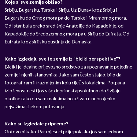
Koje si sve zemlje obišao?
Srbiju, Bugarsku, Tursku i Siriju. Uz Dunav kroz Srbiju i
Bugarsku do Crnog mora pa do Turske i Mramornog mora.
Od Istanbula preko središnje Anatolije do Kapadokije, od
Kapadokije do Sredozemnog mora pa u Siriju do Eufrata. Od
Eufrata kroz sirijsku pustinju do Damaska.
Kako izgledaju sve te zemlje iz "bicikl perspektive"?
Bicikl je idealno prijevozno sredstvo za upoznavanje pojedine
zemlje i njenih stanovnika. Jako sam često stajao, bilo da
fotografiram ili razmijenim koju riječ s lokalcima. Potpuna
izloženost cesti još više doprinosi apsolutnom doživljaju
okoline tako da sam maksimalno uživao u nebrojenim
pejsažima tijekom putovanja.
Kako su izgledale pripreme?
Gotovo nikako. Par mjeseci prije polaska još sam jednom