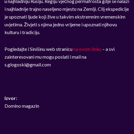
u najhladniju Rusiju. Regiju vječnog permafrosta gdje se nalazi
i najhladnije trajno naseljeno mjesto na Zemlji. Cilj ekspedicije
je upoznati ljude koji žive u takvim ekstremnim vremenskim
uvjetima. Živjeti s njima jedno vrijeme i upoznati njihovu
kulturu i tradiciju.
Pogledajte i Sinišinu web stranicu
na ovom linku
– a svi
zainteresovani mu mogu poslati i mail na
s.glogoski@gmail.com
Izvor:
Domino magazin