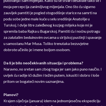
putovanja i sam mijenjao. Kako su se stvari dešavale tako se i
moja percepcija zanimljivog mijenjala. Ono što ću sigurno
zauvijek pamtiti je pogled stogodišnje starice na samrti na
podu sobe jedne male kuće u selu središnje Anatolije u
Turskoj. I dvije litre zaleđenog kozjeg mlijeka koje mi je
spremila baba Rajka u Bugarskoj. Pamtiti ću i noćnu potragu
za zalutalim beduinovim ovcama u sirijskoj pustinji i spavanje
u samostanu Mar Musa. Toliko trenutaka bezuvjetne
dobrote učinilo je i mene boljom osobom.
Da li je bilo neočekivanih situacija i problema?
Naravno, no sretan sam zbog toga jer sam jako puno naučio. I
uvijek ću radije ići dužim i težim putem, iskusiti i dobro i loše
pritom se bogateći novim saznanjima.
Planovi?
Krajem siječnja (januara) idem na jednomjesečnu ekspediciju