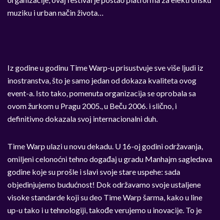
muziku i urban način života…
Iz godine u godinu Time Warp-u prisustvuje sve više ljudi iz
inostranstva, što je samo jedan od dokaza kvaliteta ovog
event-a. Isto tako, pomenuta organizacija se oprobala sa
ovom žurkom u Pragu 2005., u Beču 2006. i slično, i
definitivno dokazala svoj internacionalni duh.
Time Warp ulazi u novu dekadu. U 16-oj godini održavanja,
omiljeni celonoćni tehno događaj u gradu Manhajm sagledava
godine koje su prošle i slavi svoje stare uspehe: sada
objedinjujemo budućnost! Dok održavamo svoje ustaljene
visoke standarde koji su deo Time Warp šarma, kako u line
up-u tako i u tehnologiji, takođe verujemo u inovacije. To je