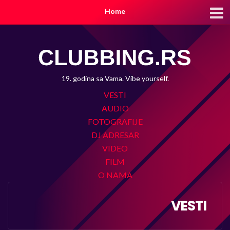
Home
19. godina sa Vama. Vibe yourself.
VESTI
AUDIO
FOTOGRAFIJE
DJ ADRESAR
VIDEO
FILM
O NAMA
VESTI