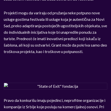
Projekti mogu da variraju od pružanja neke potpuno nove
usluge gostima festivala ili usluge koja je autentična za Novi
Sad, preko adaptiranja postojećih ugostiteljskih objekata, sve
do individualnih inicijativa koje bi unapredile ponudu za
turiste. Prednost će imati inovativni predlozi koji iskaču iz
šablona, ali koji su ostvarivi. Grant može da pokriva samo deo
troškova projekta, kao i troškove u potpunosti.
Pravo da konkurišu imaju pojedinci, neprofitne organizacije i
kompanije iz Srbije koje posluju na komercijalnoj osnovi. Pri