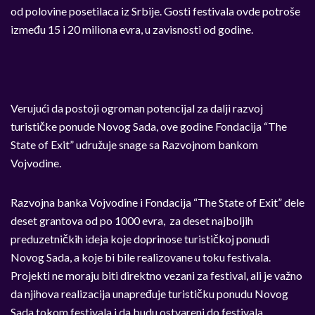
od polovine posetilaca iz Srbije. Gosti festivala ovde potroše
između 15 i 20 miliona evra, u zavisnosti od godine.
Verujući da postoji ogroman potencijal za dalji razvoj
turističke ponude Novog Sada, ove godine Fondacija “The
State of Exit” udružuje snage sa Razvojnom bankom
Vojvodine.
Razvojna banka Vojvodine i Fondacija “The State of Exit” dele
deset grantova od po 1000 evra, za deset najboljih
preduzetničkih ideja koje doprinose turističkoj ponudi
Novog Sada, a koje bi bile realizovane u toku festivala.
Projekti ne moraju biti direktno vezani za festival, ali je važno
da njihova realizacija unapređuje turističku ponudu Novog
Sada tokom festivala i da budu ostvareni do festivala.