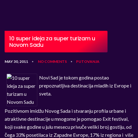
10 super ideja za super turizam u
Novom Sadu
MAY 30, 2011
NO COMMENTS
PUTOVANJA
•
•
Novi Sad je tokom godina postao
prepoznatljiva destinacija mladih iz Evrope i
sveta.
Pozitivnom imidžu Novog Sada i stvaranju profila urbane i
atraktivne destinacije u mnogome je pomogao Exit festival,
koji svake godine u julu mesecu privuče veliki broj gostiju, od
čega 33% posetilaca iz Zapadne Evrope, 17% iz regiona i više