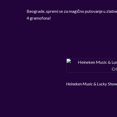
Beograde, spremi se za magično putovanje u zlatne
4 gramofona!
Heineken Music & Lucky Showca