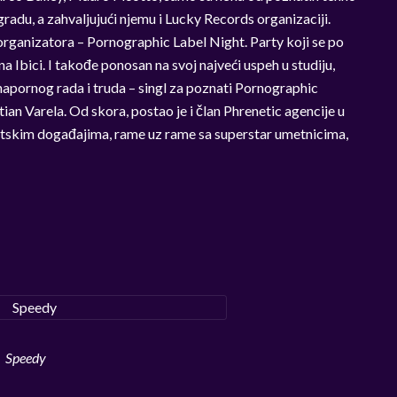
adu, a zahvaljujući njemu i Lucky Records organizaciji.
rganizatora – Pornographic Label Night. Party koji se po
 Ibici. I takođe ponosan na svoj najveći uspeh u studiju,
napornog rada i truda – singl za poznati Pornographic
ian Varela. Od skora, postao je i član Phrenetic agencije u
etskim događajima, rame uz rame sa superstar umetnicima,
Speedy