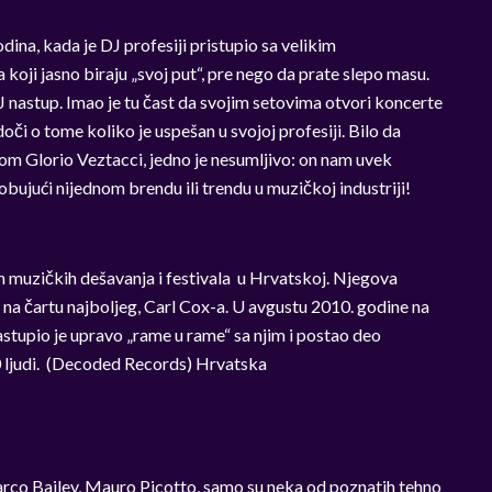
odina, kada je DJ profesiji pristupio sa velikim
oji jasno biraju „svoj put“, pre nego da prate slepo masu.
 nastup. Imao je tu čast da svojim setovima otvori koncerte
či o tome koliko je uspešan u svojoj profesiji. Bilo da
om Glorio Veztacci, jedno je nesumljivo: on nam uvek
obujući nijednom brendu ili trendu u muzičkoj industriji!
h muzičkih dešavanja i festivala u Hrvatskoj. Njegova
i na čartu najboljeg, Carl Cox-a. U avgustu 2010. godine na
nastupio je upravo „rame u rame“ sa njim i postao deo
 ljudi. (Decoded Records) Hrvatska
arco Bailey, Mauro Picotto, samo su neka od poznatih tehno