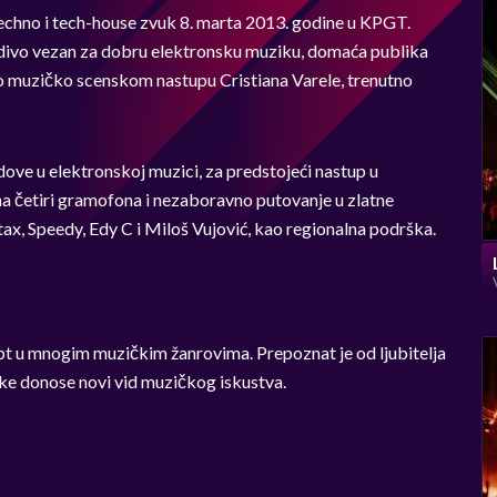
techno i tech-house zvuk 8. marta 2013. godine u KPGT.
kidivo vezan za dobru elektronsku muziku, domaća publika
eno muzičko scenskom nastupu Cristiana Varele, trenutno
dove u elektronskoj muzici, za predstojeći nastup u
na četiri gramofona i nezaboravno putovanje u zlatne
tax, Speedy, Edy C i Miloš Vujović, kao regionalna podrška.
ept u mnogim muzičkim žanrovima. Prepoznat je od ljubitelja
ke donose novi vid muzičkog iskustva.