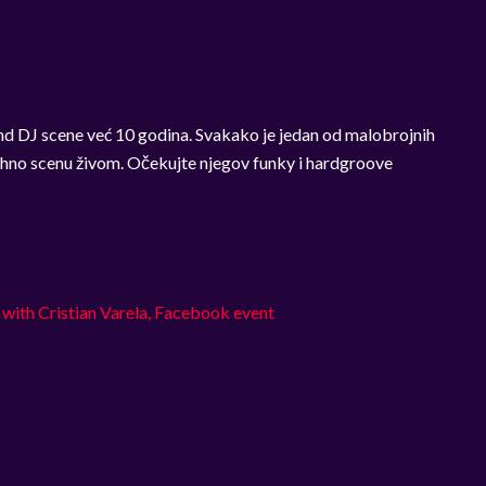
d DJ scene već 10 godina. Svakako je jedan od malobrojnih
techno scenu živom. Očekujte njegov funky i hardgroove
with Cristian Varela, Facebook event