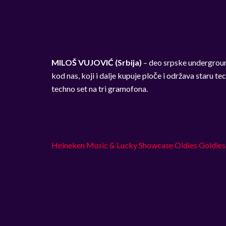
MILOŠ VUJOVIĆ (Srbija)
– deo srpske undergroun
kod nas, koji i dalje kupuje ploče i održava staru 
techno set na tri gramofona.
Heineken Music & Lucky Showcase Oldies Goldies 