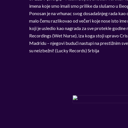
imena koje smo imali smo prilike da slušamo u Beogr
Ponosan je na vrhunac svog dosadašnjeg rada kao o
malo čemu razlikovao od večeri koje nose isto ime na
koji je usledio kao nagrada za sve protekle godine 
Recordings (Wet Nurse), iza koga stoji upravo Crist
Madridu – njegovi budući nastupi na prestižnim sv
su neizbežni! (Lucky Records) Srbija