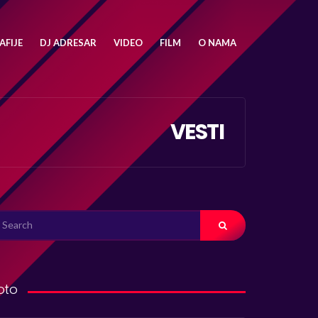
FIJE
DJ ADRESAR
VIDEO
FILM
O NAMA
VESTI
ARCH
R:
oto