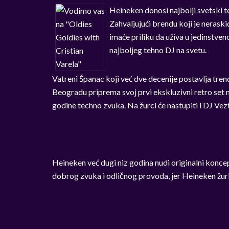
Heineken donosi najbolji svetski 
Zahvaljujući brendu koji je neras
imaće priliku da uživa u jedinstv
najboljeg tehno DJ na svetu.
Vatreni Španac koji već dve decenije postavlja tren
Beogradu priprema svoj prvi ekskluzivni retro set 
godine techno zvuka. Na žurci će nastupiti i DJ Vez
Heineken već dugi niz godina nudi originalni konc
dobrog zvuka i odličnog provoda, jer Heineken žur