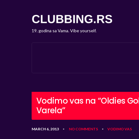
19. godina sa Vama. Vibe yourself.
Vodimo vas na “Oldies Gol
Varela”
MARCH 6, 2013
NO COMMENTS
VODIMO VAS
•
•