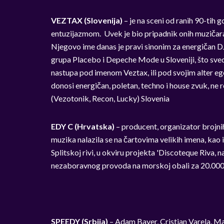
VEZTAX (Slovenija)
– je na sceni od ranih 90-tih g
entuzijazmom. Uvek je bio pripadnik onih muzičara k
Njegovo ime danas je pravi sinonim za energičan DJ
grupa Placebo i Depeche Mode u Sloveniji, što svedo
nastupa pod imenom Veztax, ili pod svojim alter eg
donosi energičan, poletan, techno i house zvuk, ne r
(Vezotonik, Recon, Lucky) Slovenia
EDY C (Hrvatska)
– producent, organizator brojni
muzika nalazila se na čartovima velikih imena, kao 
Splitskoj rivi, u okviru projekta 'Discoteque Riva, 
nezaboravnog provoda na morskoj obali za 20.000
SPEEDY (Srbija)
– Adam Bayer, Cristian Varela, M