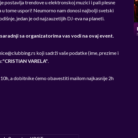
je postavlja trendove u elektronskoj muzici i pali plesne
a u tome uspori! Neumorno nam donosi najbolji svetski
dišnje, jedan je od najzauzetijih DJ-eva na planeti.
saradnji sa organizatorima vas vodi na ovaj event.
nice@clubbing.rs
koji sadrži vaše podatke (ime, prezime i
u:
"CRISTIAN VARELA"
.
 10h, a dobitnike ćemo obavestiti mailom najkasnije 2h