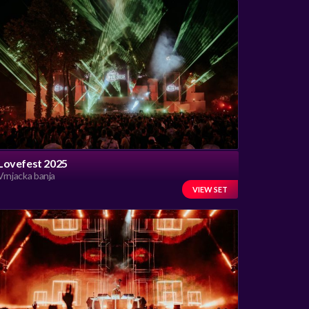
Lovefest 2025
Vrnjacka banja
VIEW SET