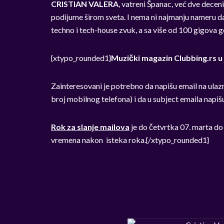
CRISTIAN VALERA
, vatreni Španac, već dve deceni
podijume širom sveta. I nema ni najmanju nameru d
techno i tech-house zvuk, a sa više od 100 gigova go
{xtypo_rounded1}
Muzički magazin Clubbing.rs u 
Zainteresovani je potrebno da napišu email na
ulaz
broj mobilnog telefona) i da u subject emaila napiš
Rok za slanje mailova
je do četvrtka 07. marta do
vremena nakon isteka roka.{/xtypo_rounded1}