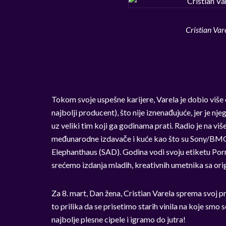
Cristian Var
Tokom svoje uspešne karijere, Varela je dobio više o
najbolji producent), što nije iznenađujuće, jer je nj
uz veliki tim koji ga godinama prati. Radio je na viš
međunarodne izdavače i kuće kao što su Sony/BMG –
Elephanthaus (SAD). Godina vodi svoju etiketu Po
srećemo izdanja mladih, kreativnih umetnika sa ori
Za 8. mart, Dan žena, Cristian Varela sprema svoj p
to prilika da se prisetimo starih vinila na koje smo 
najbolje plesne cipele i igramo do jutra!