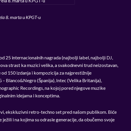
ela 8. marta u KPGT-u
d 25 internacionalnih nagrada (najbolji label, najbolji DJ,
egova strast ka muzici velika, a svakodnevni trud neizostavan,
e od 150 izdanja i kompozicija za najprestižnije
 Blanco&Negro (Španija), Intec (Velika Britanija),
rnographic Recordings, na kojoj pored njegove muzike
ginalnim idejama i konceptima.
rvi, ekskluzivni retro-techno set pred našom publikom. Biće
se ježili i na kojima su odrasle generacije, da obučemo svoje