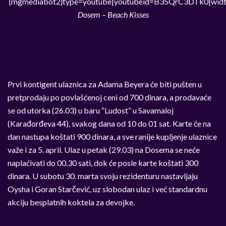
{mgmediabot2}type=youtube|youtubeid=B35QrC3DTk0|widt
Dosem – Beach Kisses
Prvi kontigent ulaznica za Adama Beyera će biti pušten u
pretprodaju po povlašćenoj ceni od 700 dinara, a prodavaće
se od utorka (26.03) u baru “Ludost” u Savamaloj
(Karađorđeva 44), svakog dana od 10 do 01 sat. Karte će na
dan nastupa koštati 900 dinara, a sve ranije kupljenje ulaznice
važe i za 5. april. Ulaz u petak (29.03) na Dosema se neće
naplaćivati do 00.30 sati, dok će posle karte koštati 300
dinara. U subotu 30. marta svoju rezidenturu nastavljaju
Oysha i Goran Starčević, uz slobodan ulaz i već standardnu
akciju besplatnih koktela za devojke.