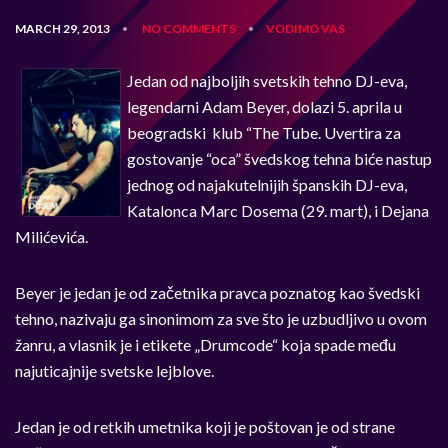
MARCH 29, 2013
NO COMMENTS
VODIMO VAS
•
•
Jedan od najboljih svetskih tehno DJ-eva,
legendarni Adam Beyer, dolazi 5. aprila u
beogradski klub “The Tube. Uvertira za
gostovanje “oca” švedskog tehna biće nastup
jednog od najakutelnijih španskih DJ-eva,
Katalonca Marc Dosema (29. mart), i Dejana
Milićevića.
Beyer je jedan je od začetnika pravca poznatog kao švedski
tehno, nazivaju ga sinonimom za sve što je uzbudljivo u ovom
žanru, a vlasnik je i etikete „Drumcode“ koja spade među
najuticajnije svetske lejblove.
Jedan je od retkih umetnika koji je poštovan je od strane