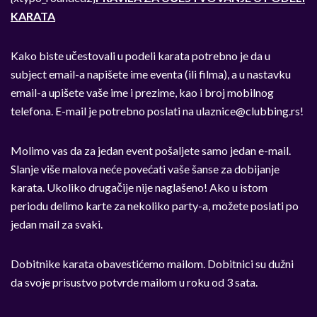
KARATA
Kako biste učestovali u podeli karata potrebno je da u
subject email-a napišete ime eventa (ili filma), a u nastavku
email-a upišete vaše ime i prezime, kao i broj mobilnog
telefona. E-mail je potrebno poslati na
ulaznice@clubbing.rs
!
Molimo vas da za jedan event pošaljete samo jedan e-mail.
Slanje više malova neće povećati vaše šanse za dobijanje
karata. Ukoliko drugačije nije naglašeno! Ako u istom
periodu delimo karte za nekoliko party-a, možete poslati po
jedan mail za svaki.
Dobitnike karata obavestićemo mailom. Dobitnici su dužni
da svoje prisustvo potvrde mailom u roku od 3 sata.