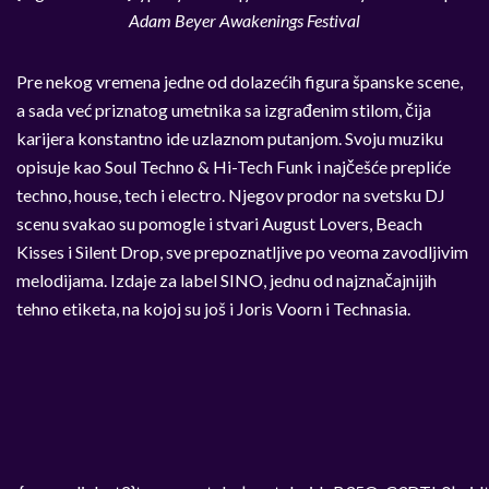
Adam Beyer Awakenings Festival
Pre nekog vremena jedne od dolazećih figura španske scene,
a sada već priznatog umetnika sa izgrađenim stilom, čija
karijera konstantno ide uzlaznom putanjom. Svoju muziku
opisuje kao Soul Techno & Hi-Tech Funk i najčešće prepliće
techno, house, tech i electro. Njegov prodor na svetsku DJ
scenu svakao su pomogle i stvari August Lovers, Beach
Kisses i Silent Drop, sve prepoznatljive po veoma zavodljivim
melodijama. Izdaje za label SINO, jednu od najznačajnijih
tehno etiketa, na kojoj su još i Joris Voorn i Technasia.