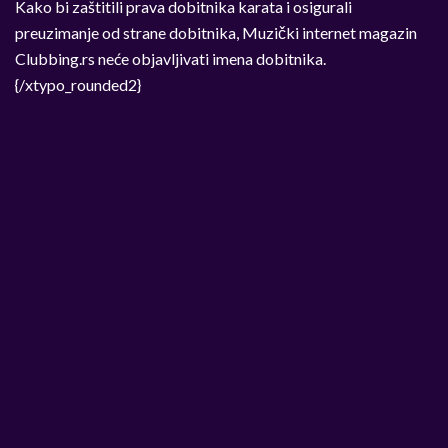
Kako bi zaštitili prava dobitnika karata i osigurali
preuzimanje od strane dobitnika, Muzički internet magazin
Clubbing.rs neće objavljivati imena dobitnika.
{/xtypo_rounded2}