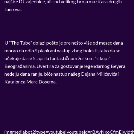
najšire DJ zajednice, ali i od velikog broja muzičara drugih
žanrova.
U “The Tube” dolazi pošto je pre nešto više od mesec dana
morao da odloži planirani nastup zbog bolesti, tako da se
očekuje da se 5. aprila fantastičnom žurkom “iskupi”
Beograđanima. Uvertira za gostovanje legendarnog Beyera,
nedelju dana ranije, biće nastup našeg Dejana Milićevića i
Katalonca Marc Dosema.
{mgmediabot2}type=youtube|youtubeid=rBAyNxoCfmE|width