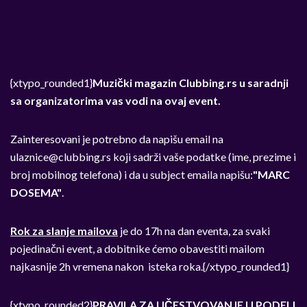
{xtypo_rounded1}
Muzički magazin Clubbing.rs u saradnji
sa organizatorima vas vodi na ovaj event.
Zainteresovani je potrebno da napišu email na
ulaznice@clubbing.rs
koji sadrži vaše podatke (ime, prezime i
broj mobilnog telefona) i da u subject emaila napišu:
"MARC
DOSEMA"
.
Rok za slanje mailova
je do 17h na dan eventa, za svaki
pojedinačni event, a dobitnike ćemo obavestiti mailom
najkasnije 2h vremena nakon isteka roka.{/xtypo_rounded1}
{xtypo_rounded2}
PRAVILA ZA UČESTVOVANJE U PODELI