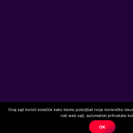
Ovaj sajt koristi kolačiće kako bismo poboljšali tvoje korisničko isku
naš web sajt, automatski prihvatate kol
OK