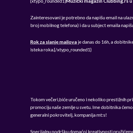
{xtypo_rounded1}
Muzički magazin Clubbing.rs u 
Zainteresovani je potrebno da napišu email na
ulaz
broj mobilnog telefona) i da u subject emaila napiš
Rok za slanje mailova
je danas do 16h, a dobitni
isteka roka.{/xtypo_rounded1}
Tokom večeri,biće uručeno i nekoliko prestižnih pri
promociju naše zemlje u svetu. Ime dobitnika ćemo s
generalni pokrovitelj, kompanija mt:s!
Specijalnu podršku domaćoj kreativnosti pružićem