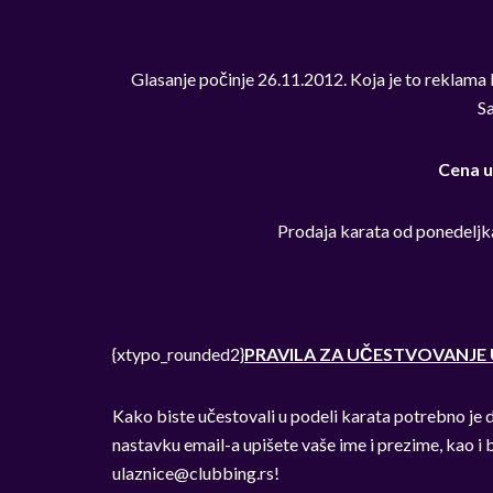
Glasanje počinje 26.11.2012. Koja je to reklama
Sa
Cena u
Prodaja karata od ponedeljka
{xtypo_rounded2}
PRAVILA ZA UČESTVOVANJE 
Kako biste učestovali u podeli karata potrebno je da
nastavku email-a upišete vaše ime i prezime, kao i 
ulaznice@clubbing.rs
!