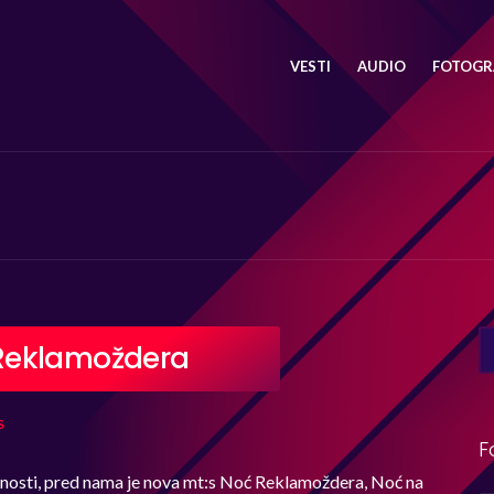
VESTI
AUDIO
FOTOGRA
SE
Reklamoždera
FO
S
F
ivnosti, pred nama je nova mt:s Noć Reklamoždera, Noć na