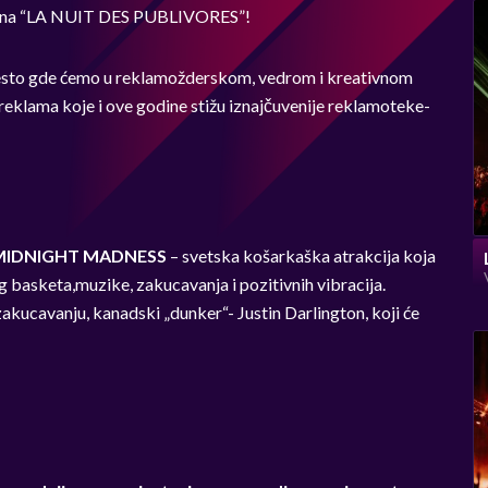
arna “LA NUIT DES PUBLIVORES”!
sto gde ćemo u reklamožderskom, vedrom i kreativnom
reklama koje i ove godine stižu iznajčuvenije reklamoteke-
MIDNIGHT MADNESS
– svetska košarkaška atrakcija koja
nog basketa,muzike, zakucavanja i pozitivnih vibracija.
zakucavanju, kanadski „dunker“- Justin Darlington, koji će