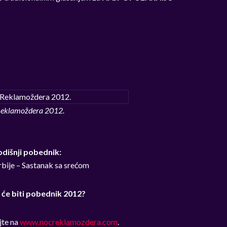
Reklamoždera 2012.
dišnji pobednik:
rbije – Sastanak sa srećom
 će biti pobednik 2012?
jte na
www.nocreklamozdera.com
.