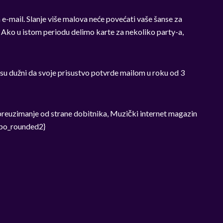
e-mail. Slanje više malova neće povećati vaše šanse za
! Ako u istom periodu delimo karte za nekoliko party-a,
u dužni da svoje prisustvo potvrde mailom u roku od 3
i preuzimanje od strane dobitnika, Muzički internet magazin
typo_rounded2}