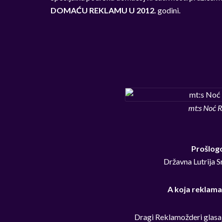
DOMAĆU REKLAMU U 2012.
godini.
mt:s Noć 
Prošlogo
Državna Lutrija S
A koja reklama
Dragi Reklamožderi glasa