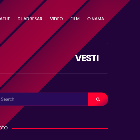
FIJE
DJ ADRESAR
VIDEO
FILM
O NAMA
VESTI
ARCH
R:
oto