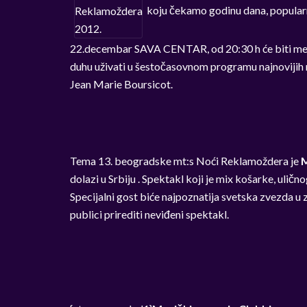
koju čekamo godinu dana, popul
22.decembar SAVA CENTAR, od 20:30 h će biti me
duhu uživati u šestočasovnom programu najnovijih 
Jean Marie Boursicot.
Tema 13. beogradske mt:s Noći Reklamoždera je
dolazi u Srbiju . Spektakl koji je mix košarke, ulič
Specijalni gost biće najpoznatija svetska zvezda u 
publici prirediti neviđeni spektakl.