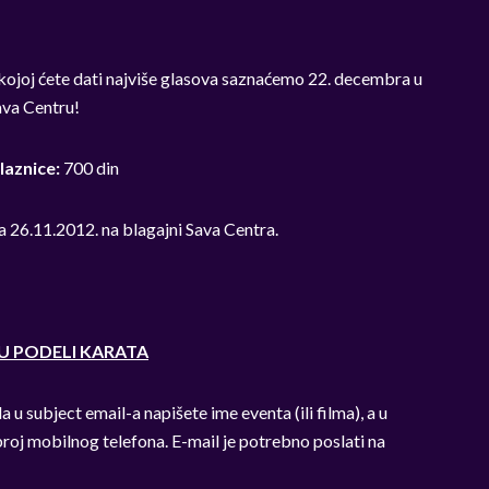
 kojoj ćete dati najviše glasova saznaćemo 22. decembra u
va Centru!
laznice:
700 din
 26.11.2012. na blagajni Sava Centra.
U PODELI KARATA
 u subject email-a napišete ime eventa (ili filma), a u
broj mobilnog telefona. E-mail je potrebno poslati na