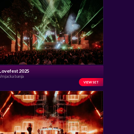
Lovefest 2025
Vrnjacka banja
VIEW SET