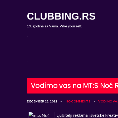
19. godina sa Vama. Vibe yourself.
Vodimo vas na MT:S Noć 
DECEMBER 22, 2012
NO COMMENTS
VODIMO VA
•
•
Ljubitelji reklama i svetske kreat