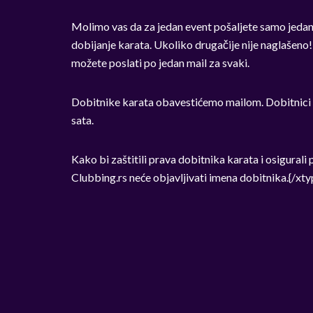
Molimo vas da za jedan event pošaljete samo jedan 
dobijanje karata. Ukoliko drugačije nije naglašeno
možete poslati po jedan mail za svaki.
Dobitnike karata obavestićemo mailom. Dobitnici s
sata.
Kako bi zaštitili prava dobitnika karata i osigural
Clubbing.rs neće objavljivati imena dobitnika.{/x