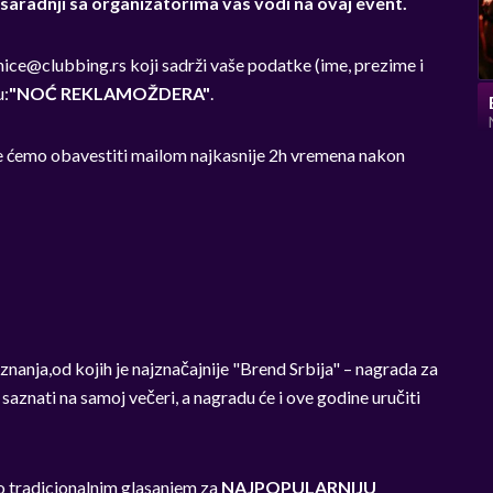
saradnji sa organizatorima vas vodi na ovaj event.
nice@clubbing.rs
koji sadrži vaše podatke (ime, prezime i
u:
"NOĆ REKLAMOŽDERA"
.
ke ćemo obavestiti mailom najkasnije 2h vremena nakon
znanja,od kojih je najznačajnije "Brend Srbija" – nagrada za
aznati na samoj večeri, a nagradu će i ove godine uručiti
o tradicionalnim glasanjem za
NAJPOPULARNIJU