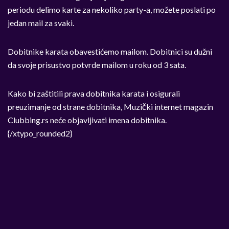
periodu delimo karte za nekoliko party-a, možete poslati po
jedan mail za svaki.
Dobitnike karata obavestićemo mailom. Dobitnici su dužni
da svoje prisustvo potvrde mailom u roku od 3 sata.
Kako bi zaštitili prava dobitnika karata i osigurali
preuzimanje od strane dobitnika, Muzički internet magazin
Clubbing.rs neće objavljivati imena dobitnika.
{/xtypo_rounded2}