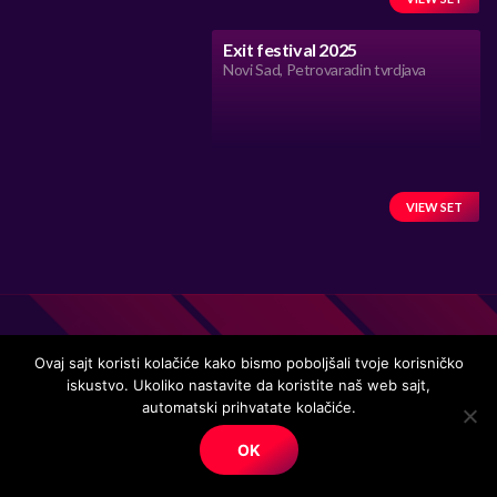
Exit festival 2025
Novi Sad, Petrovaradin tvrdjava
VIEW SET
Ovaj sajt koristi kolačiće kako bismo poboljšali tvoje korisničko
iskustvo. Ukoliko nastavite da koristite naš web sajt,
Handmade in Serbia 15 years ago, while listening to the great
automatski prihvatate kolačiće.
music.
OK
© Copyright. All right reserved.