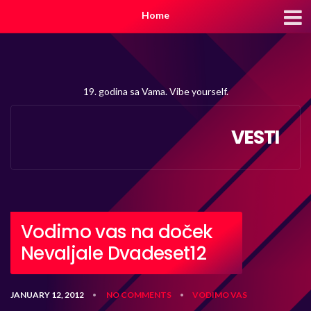
Home
19. godina sa Vama. Vibe yourself.
VESTI
Vodimo vas na doček
Nevaljale Dvadeset12
JANUARY 12, 2012
NO COMMENTS
VODIMO VAS
•
•