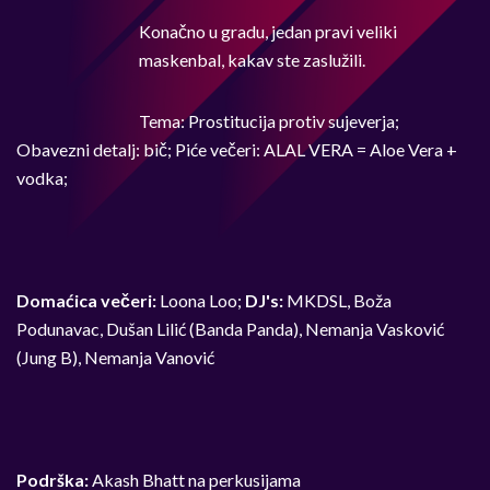
Konačno u gradu, jedan pravi veliki
maskenbal, kakav ste zaslužili.
Tema: Prostitucija protiv sujeverja;
Obavezni detalj: bič; Piće večeri: ALAL VERA = Aloe Vera +
vodka;
Domaćica večeri:
Loona Loo;
DJ's:
MKDSL, Boža
Podunavac, Dušan Lilić (Banda Panda), Nemanja Vasković
(Jung B), Nemanja Vanović
Podrška:
Akash Bhatt na perkusijama