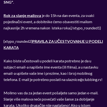
SNG"
.
Rok za slanje mailova
je do 15h na dan eventa, za svaki
pojedinačni event, a dobitnike ćemo obavestiti mailom
najkasnije 2h vremena nakon isteka roka.{/xtypo_rounded1}
{xtypo_rounded2}
PRAVILA ZA UČESTVOVANJE U PODELI
KARATA
Kako biste učestovali u podeli karata potrebno je da u
subject email-a napišete ime eventa (ili filma), a u nastavku
email-a upišete vaše ime i prezime, kao i broj mobilnog
telefona. E-mail je potrebno poslati na
ulaznice@clubbing.rs
!
Molimo vas da za jedan event pošaljete samo jedan e-mail.
Slanje više malova neće povećati vaše šanse za dobijanje
karata. Ukoliko drugačije nije naglašeno! Ako u istom