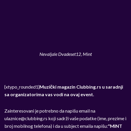
Nevaljale Dvadeset12, Mint
{xtypo_rounded1}
Muzički magazin Clubbing.rs u saradnji
sa organizatorima vas vodi na ovaj event.
Zainteresovani je potrebno da napišu email na
ulaznice@clubbing.rs
koji sadrži vaše podatke (ime, prezime i
broj mobilnog telefona) i da u subject emaila napišu:
"MINT