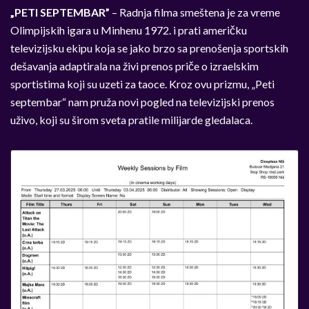
„PETI SEPTEMBAR”
– Radnja filma smeštena je za vreme
Olimpijskih igara u Minhenu 1972. i prati američku
televizijsku ekipu koja se jako brzo sa prenošenja sportskih
dešavanja adaptirala na živi prenos priče o izraelskim
sportistima koji su uzeti za taoce. Kroz ovu prizmu, „Peti
septembar“ nam pruža novi pogled na televizijski prenos
uživo, koji su širom sveta pratile milijarde gledalaca.