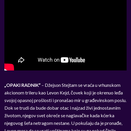
„
OPAKI RADNIK”
– Džejson Stejtam se vraća u vrhunskom
akcionom trileru kao Levon Kejd, čovek koji je okrenuo leđa
svojoj opasnoj prošlosti i pronašao mir u građevinskom poslu.
Dok se trudi da bude dobar otac i najzad živi jednostavnim
životom, njegov svet okreće se naglavačke kada kćerka
njegovog šefa netragom nestane. U pokušaju da je pronađe,
Levon mora da se vrati veštinama koje su ga nekad činile