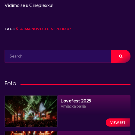
Vidimo se u Cineplexxu!
TAGS:
ŠTA IMA NOVO U CINEPLEXXU?
SEARCH
FOR:
Foto
Lovefest 2025
Vrnjacka banja
VIEW SET