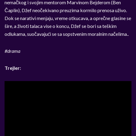
nemačkog i svojim mentorom Marvinom Bejderom (Ben
Čaplin), Džef neočekivano preuzima kormilo prenosa uživo.
Dok se narativi menjaju, vreme otkucava, a oprečne glasine se
šire, a životi talaca vise o koncu, Džef se bori sa teškim
odlukama, suočavajući se sa sopstvenim moralnim načelima..
#
drama
Trejler: