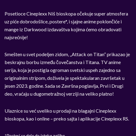
Posetioce Cineplexx Niš bioskopa očekuje super atmosfera
uz piće dobrodošlice, postere*, i sjajne anime poklončiće i
mange iz Darkwood izdavaštva kojima ćemo obradovati
najsrećnije!
Smešten u svet podeljen zidom, „Attack on Titan“ prikazao je
beskrajnu borbu između čovečanstva i Titana. TV anime
serija, koja je postigla ogroman svetski uspeh zajedno sa
originalnim stripom, doživela je spektakularan završetak u
jesen 2023. godine. Sada se Završna poglavlja, Prvi i Drugi
deo, vraćaju u dugometražnoj verziji na veliko platno!
Ulaznice su već uveliko u prodaji na blagajni Cineplexx
bioskopa, kao i online – preko sajta i aplikacije Cineplexx RS.
*Posteri se dele do isteka zaliha.