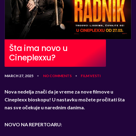
Šta ima novo u
Cineplexxu?
MARCH 27, 2025
NO COMMENTS
FILM
VESTI
•
•
Nova nedelja znači da je vreme za nove filmove u
Cineplexx bioskop
u! U nastavku možete pročitati šta
nas sve očekuje u narednim danima.
NOVO NA REPERTOARU: