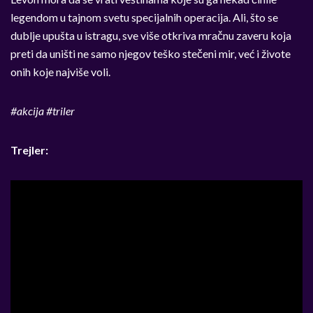
legendom u tajnom svetu specijalnih operacija. Ali, što se
dublje upušta u istragu, sve više otkriva mračnu zaveru koja
preti da uništi ne samo njegov teško stečeni mir, već i živote
onih koje najviše voli.
#akcija #triler
Trejler: