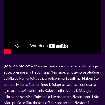
„MAJKA MARA”
– Mara, uspešna poslovna žena, skrhana je
zbog prerane smrti svog sina Nemanje. Emotivno se otuđuje i
odbija da komunicira sa porodicom i prijateljima. Nakon što
upozna Milana, Nemanjinog bliskog prijatelja, u odnosu sa
njim pronalazi utehu i mir. Kako se njih dvoje zbližavaju,
otkriva se sve više činjenica o Nemanjinom životu i smrti, što
Mari pruža priliku da se suoči sa sopstvenim životom i