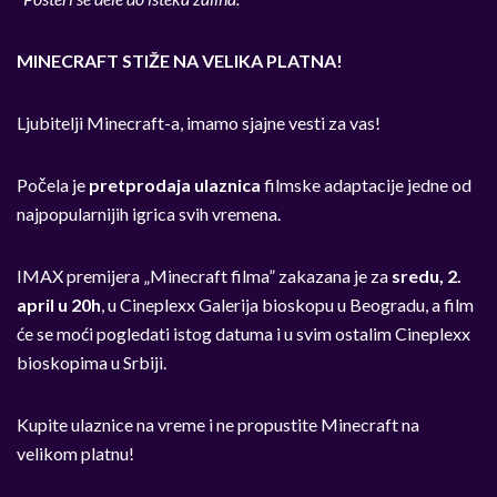
MINECRAFT STIŽE NA VELIKA PLATNA!
Ljubitelji Minecraft-a, imamo sjajne vesti za vas!
Počela je
pretprodaja ulaznica
filmske adaptacije jedne od
najpopularnijih igrica svih vremena.
IMAX premijera „Minecraft filma” zakazana je za
sredu, 2.
april
u 20h
, u Cineplexx Galerija bioskopu u Beogradu, a film
će se moći pogledati istog datuma i u svim ostalim Cineplexx
bioskopima u Srbiji.
Kupite ulaznice na vreme i ne propustite Minecraft na
velikom platnu!