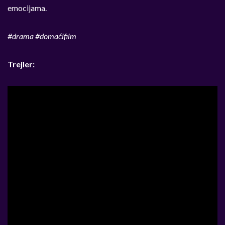
emocijama.
#drama #domaćifilm
Trejler: