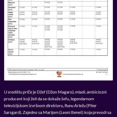
U središtu priče je Džef (Džon Magaro), mladi, ambiciozni
producent koji želi da se dokaže šefu, legendarnom
televizijskom izvršnom direktoru, Runu Arležu (Piter
Sarsgard). Zajedno sa Marijom (Leoni Beneš) koja prevodi sa