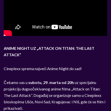
ANIME NIGHT UZ „ATTACK ON TITAN: THE LAST
ATTACK”
Cineplexx sprema najveći Anime Night do sad!
Čekamo vas u
subotu, 29. marta od 20h
uz specijalnu
projekciju dugoočekivanog anime filma „Attack on Titan:
The Last Attack”. Događaj se organizuje samo u Cineplexx
bioskopima Ušće, Novi Sad, Kragujevac i Niš, gde će se film i
prikazivati.