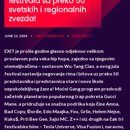
festivala sa preko 50
svetskih i regionalnih
zvezda!
JUNE 12, 2024
NO COMMENTS
EXIT
VESTI
•
•
EXIT je prošle godine glasno odjeknuo velikom
proslavom pola veka hip hopa, zajedno sa njegovim
utemeljivačima – sastavom Wu-Tang Clan, a ovog jula
festival nastavlja negovanje rima i bitova uz preko 50
predstavnika i predstavnica stare i nove škole
nepokolebljivog žanra! Moćni Gang program predvodi
začetnik planetarno popularnog trap pokreta Gucci
Mane, a pridružuje se snažna podrška koju čine Amna,
Bad Copy, Đorđe, Edo Maajka, Fox, Grše, Helem Nejse,
Kuku$, Prti Bee Gee, Sajsi MC, Z++ i niz drugih na čak tri
festivalske bine – Tesla Universe, Visa Fusion i, naravno,