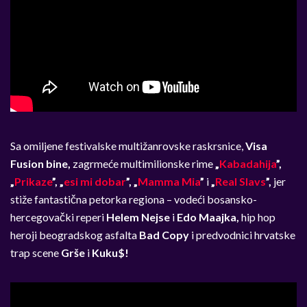
Sa omiljene festivalske multižanrovske raskrsnice,
Visa
Fusion bine,
zagrmeće multimilionske rime
„
Kabadahija
”,
„
Prikaze
”, „
esi mi dobar
”, „
Mamma Mia
”
i
„
Real Slavs
”,
jer
stiže fantastična petorka regiona – vodeći bosansko-
hercegovački reperi
Helem Nejse
i
Edo Maajka,
hip hop
heroji beogradskog asfalta
Bad Copy
i predvodnici hrvatske
trap scene
Grše
i
Kuku$!