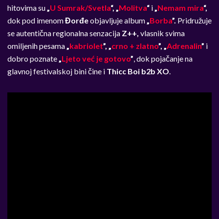
hitovima su
„
U Sumrak/Svetla
“, „
Molitva
“
i
„
Nemam mira
“,
dok pod imenom
Đorđe
objavljuje album
„
Borba
”.
Pridružuje
se autentična regionalna senzacija
Z++,
vlasnik svima
omiljenih pesama
„
kabriolet
”, „
crno + zlatno
”, „
Adrenalin
”
i
dobro poznate
„
Ljeto već je gotovo
”
, dok pojačanje na
glavnoj festivalskoj bini čine i
Thicc Boi b2b XO
.