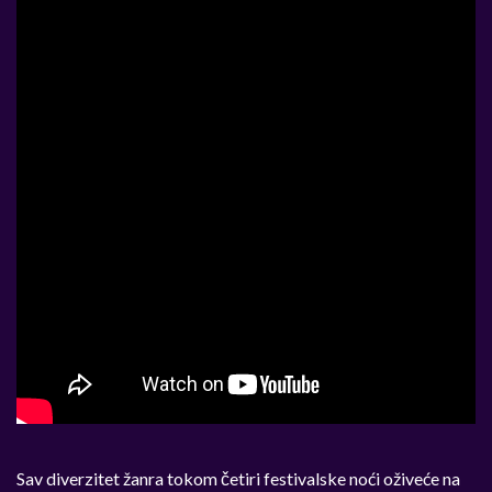
Sav diverzitet žanra tokom četiri festivalske noći oživeće na