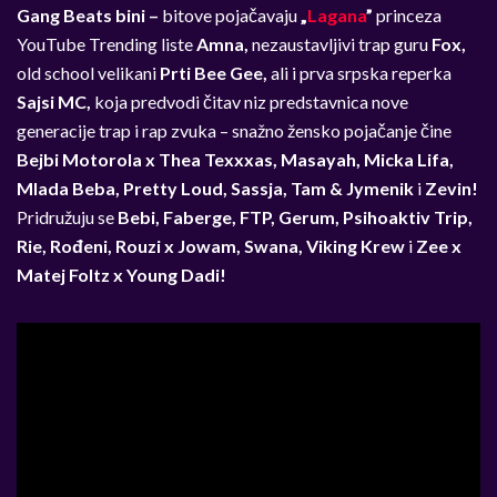
Gang Beats bini –
bitove pojačavaju
„
Lagana
”
princeza
YouTube Trending liste
Amna,
nezaustavljivi trap guru
Fox,
old school velikani
Prti Bee Gee,
ali i
prva srpska reperka
Sajsi MC,
koja predvodi čitav niz predstavnica nove
generacije trap i rap zvuka – snažno žensko pojačanje čine
Bejbi Motorola x Thea Texxxas, Masayah, Micka Lifa,
Mlada Beba, Pretty Loud, Sassja, Tam & Jymenik
i
Zevin!
Pridružuju se
Bebi, Faberge, FTP, Gerum, Psihoaktiv Trip,
Rie, Rođeni, Rouzi x Jowam, Swana, Viking Krew
i
Zee x
Matej Foltz x Young Dadi!