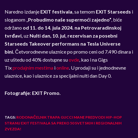
Naredno izdanje
EXIT festivala
, sa temom
EXIT Starseeds
i
sloganom „
Probudimo naše supermoći zajedno“
, biće
održano
od 11. do 14. jula 2024. na Petrovaradinskoj
tvrđavi,
uz
Nulti dan, 10. jul, rezervisan za posebni
Starseeds Takeover performans na Tesla Universe
bini.
Četvorodnevne ulaznice po promo ceni od 7.490 dinara i
uz uštedu od 40% dostupne su
ovde
, kao i na Gigs
Tix
prodajnim mestima
i
online
.
U prodaji su i jednodnevne
ulaznice, kao i ulaznice za specijalni nulti dan Day 0.
Fotografije
:
EXIT Promo.
TAGS:
RODONAČELNIK TRAPA GUCCI MANE PREDVODI HIP-HOP
STRANU EXIT FESTIVALA SA PREKO 50 SVETSKIH I REGIONALNIH
ZVEZDA!