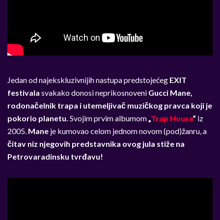
Jedan od najekskluzivnijih nastupa predstojećeg
EXIT
festivala
svakako donosi neprikosnoveni
Gucci Mane,
rodonačelnik trapa i utemeljivač muzičkog pravca koji je
pokorio planetu.
Svojim prvim albumom
„
Trap House
”
iz
2005.
Mane
je kumovao celom jednom novom (pod)žanru, a
čitav niz njegovih predstavnika ovog jula stiže na
Petrovaradinsku tvrđavu!