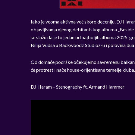
Iako je veoma aktivna već skoro deceniju, DJ Har
objavljivanja njenog debitantskog albuma „Beside
se slažu da je to jedan od najboljih albuma 2025. g
Bilija Vudsa u Backwoodz Studioz-u i polovina du
Od domaće podrške očekujemo savremenu balkansku
će protresti inače house-orijentisane temelje kluba.
DJ Haram – Stenography ft. Armand Hammer