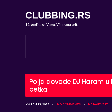
19. godina sa Vama. Vibe yourself.
Polja dovode DJ Haram 
petka
MARCH 23, 2026
NO COMMENTS
NAJAVE
VESTI
•
•