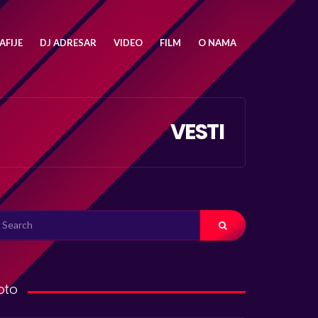
FIJE
DJ ADRESAR
VIDEO
FILM
O NAMA
VESTI
ARCH
R:
oto