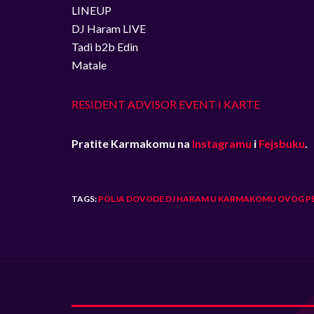
LINEUP
DJ Haram LIVE
Tadi b2b Edin
Matale
RESIDENT ADVISOR EVENT I KARTE
Pratite Karmakomu na
Instagramu
i
Fejsbuku
.
TAGS:
POLJA DOVODE DJ HARAM U KARMAKOMU OVOG P