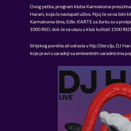
Ovog petka, program kluba Karmakoma preuzima fe
Haram, koja će nastupati uživo. Njoj će se na bini klu
Karmakoma tima, Edin. KARTE za žurku su u pretpro
1000 RSD, dok će na ulazu u klub koštati 1500 RSD
Sirijskog porekla ali odrasla u Nju Džerziju, DJ 
koje pravi u saradnji sa eminentnim saradnicima 