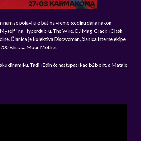
am nam se pojavljuje baš na vreme, godinu dana nakon
 Myself“ na Hyperdub-u. The Wire, DJ Mag, Crack i Clash
odine. Članica je kolektiva Discwoman, članica interne ekipe
a 700 Bliss sa Moor Mother.
 dinamiku. Tadi i Edin će nastupati kao b2b ekt, a Matale