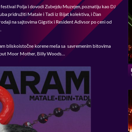
stival Polja i dovodi Zubejdu Muzejen, poznatiju kao DJ
ba pridružiti Matale i Tadi iz Bijat kolektiva, i član
daji na sajtovima Gigstix i Resident Adivsor po ceni od
.
Haram bliskoistočne korene meša sa savremenim bitovima
poput Moor Mother, Billy Woods…