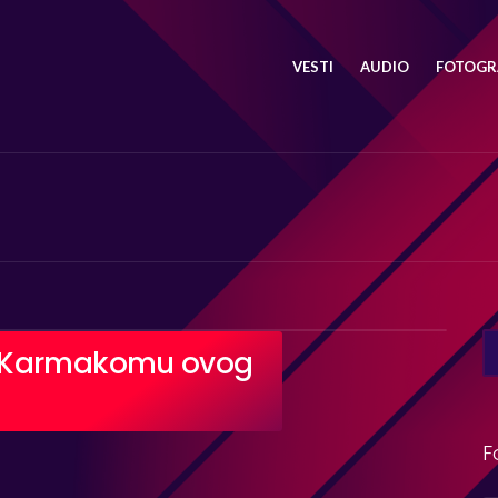
VESTI
AUDIO
FOTOGRA
SE
u Karmakomu ovog
FO
F