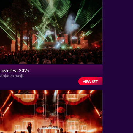
Lovefest 2025
Vrnjacka banja
VIEW SET