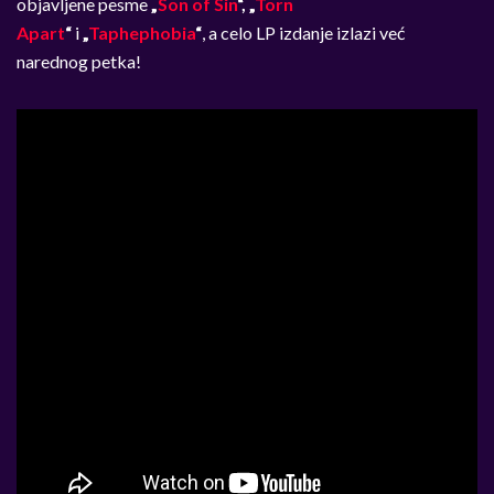
objavljene pesme
„
Son of Sin
“,
„
Torn
Apart
“
i
„
Taphephobia
“
, a celo LP izdanje izlazi već
narednog petka!