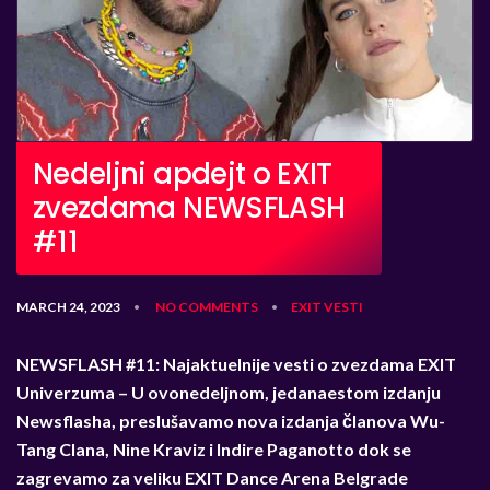
Nedeljni apdejt o EXIT
zvezdama NEWSFLASH
#11
MARCH 24, 2023
NO COMMENTS
EXIT
VESTI
•
•
NEWSFLASH #11: Najaktuelnije vesti o zvezdama EXIT
Univerzuma –
U ovonedeljnom, jedanaestom izdanju
Newsflasha, preslušavamo nova izdanja članova Wu-
Tang Clana, Nine Kraviz i Indire Paganotto dok se
zagrevamo za veliku EXIT Dance Arena Belgrade