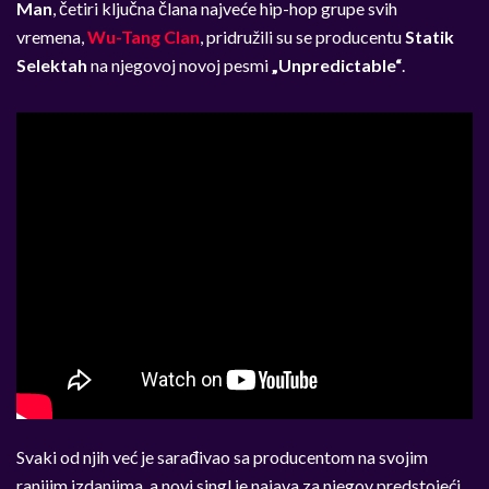
Man
, četiri ključna člana najveće hip-hop grupe svih
vremena,
Wu-Tang Clan
, pridružili su se producentu
Statik
Selektah
na njegovoj novoj pesmi
„Unpredictable“
.
Svaki od njih već je sarađivao sa producentom na svojim
ranijim izdanjima, a novi singl je najava za njegov predstojeći,