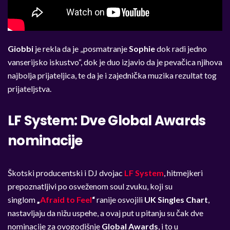
Giobbi
je rekla da je „posmatranje
Sophie
dok radi jedno
vanserijsko iskustvo“, dok je duo izjavio da je pevačica njihova
najbolja prijateljica, te da je i zajednička muzika rezultat tog
prijateljstva.
LF System: Dve Global Awards
nominacije
Škotski producentski i DJ dvojac
LF System
, hitmejkeri
prepoznatljivi po osveženom soul zvuku, koji su
singlom
„
Afraid to Feel
“
ranije osvojili
UK Singles Chart
,
nastavljaju da nižu uspehe, a ovaj put u pitanju su čak dve
nominacije za ovogodišnje
Global Awards
, i to u