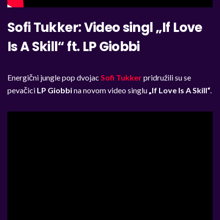
Sofi Tukker: Video singl „If Love
Is A Skill“ ft. LP Giobbi
Energični jungle pop dvojac
Sofi Tukker
pridružili su se
pevačici
LP Giobbi
na novom video singlu
„If Love Is A Skill“
.