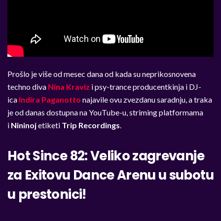
Prošlo je više od mesec dana od kada su neprikosnovena
techno diva
Nina Kraviz
i psy-trance producentkinja i DJ-
ica
Indira Paganotto
najavile ovu zvezdanu saradnju, a traka
je od danas dostupna na YouTube-u, striming platformama
i
Nininoj
etiketi
Trip Recordings
.
Hot Since 82: Veliko zagrevanje
za Exitovu Dance Arenu u subotu
u prestonici!