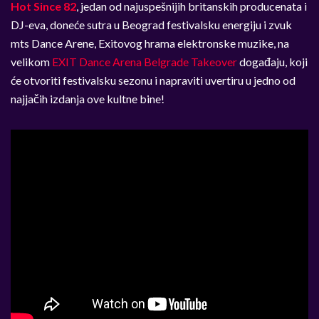
Hot Since 82
, jedan od najuspešnijih britanskih producenata i
DJ-eva, doneće sutra u Beograd festivalsku energiju i zvuk
mts Dance Arene, Exitovog hrama elektronske muzike, na
velikom
EXIT Dance Arena Belgrade Takeover
događaju, koji
će otvoriti festivalsku sezonu i napraviti uvertiru u jedno od
najjačih izdanja ove kultne bine!