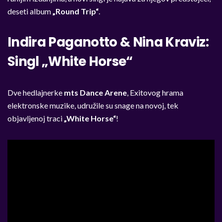
deseti album
„Round Trip“
.
Indira Paganotto & Nina Kraviz:
Singl „White Horse“
Dve hedlajnerke
mts Dance Arene
, Exitovog hrama
elektronske muzike, udružile su snage na novoj, tek
objavljenoj traci
„White Horse“
!