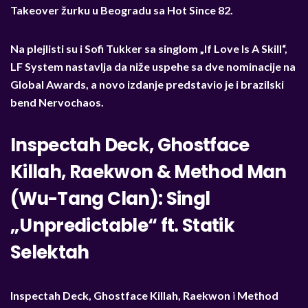
Takeover žurku u Beogradu sa Hot Since 82.
Na plejlisti su i Sofi Tukker sa singlom „If Love Is A Skill“,
LF System nastavlja da niže uspehe sa dve nominacije na
Global Awards, a novo izdanje predstavio je i brazilski
bend Nervochaos.
Inspectah Deck, Ghostface
Killah, Raekwon & Method Man
(Wu-Tang Clan): Singl
„Unpredictable“ ft. Statik
Selektah
Inspectah Deck, Ghostface Killah, Raekwon
i
Method