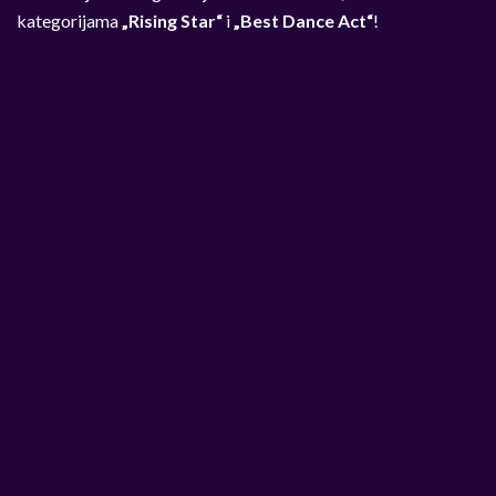
kategorijama
„Rising Star“
i
„Best Dance Act“
!