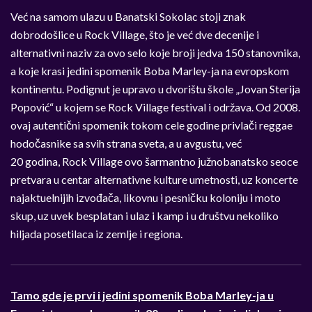
Već na samom ulazu u Banatski Sokolac stoji znak
dobrodošlice u Rock Village, što je već dve decenije i
alternativni naziv za ovo selo koje broji jedva 150 stanovnika,
a koje krasi jedini spomenik Boba Marley-ja na evropskom
kontinentu. Podignut je upravo u dvorištu škole „Jovan Sterija
Popović“ u kojem se Rock Village festival i održava. Od 2008.
ovaj autentični spomenik tokom cele godine privlači reggae
hodočasnike sa svih strana sveta, a u avgustu, već
20 godina, Rock Village ovo šarmantno južnobanatsko seoce
pretvara u centar alternativne kulture umetnosti, uz koncerte
najaktuelnijih izvođača, likovnu i pesničku koloniju i moto
skup, uz uvek besplatan i ulaz i kamp i u društvu nekoliko
hiljada posetilaca iz zemlje i regiona.
Tamo gde je prvi i jedini spomenik Boba Marley-ja u