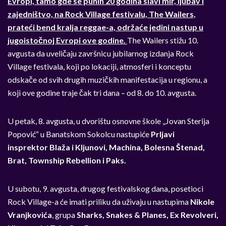
Evropi, tamo gde se punih 20 godina slavi mir, ljubav i
zajedništvo, na Rock Village festivalu, The Wailers,
prateći bend kralja reggae-a, održaće jedini nastup u
jugoistočnoj Evropi ove godine.
The Wailers stižu 10.
avgusta da uveličaju završnicu jubilarnog izdanja Rock
Village festivala, koji po lokaciji, atmosferi i konceptu
odskače od svih drugih muzičkih manifestacija u regionu, a
koji ove godine traje čak tri dana – od 8. do 10. avgusta.
U petak, 8. avgusta, u dvorištu osnovne škole „Jovan Sterija
Popović“ u Banatskom Sokolcu nastupiće
Prljavi
insprektor Blaža i Kljunovi, Machina, Bolesna Štenad,
Brat, Township Rebellion i Paks.
U subotu, 9. avgusta, drugog festivalskog dana, posetioci
Rock Village-a će imati priliku da uživaju u nastupima
Nikole
Vranjkovića
, grupa
Sharks, Snakes & Planes, Ex Revolveri,