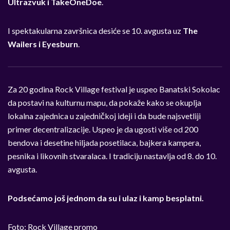
Ultrazvuk i TakeOneDoe
.
I spektakularna završnica desiće se 10. avgusta uz
The
Wailers i Eyesburn
.
Za 20 godina Rock Village festival je uspeo Banatski Sokolac
da postavi na kulturnu mapu, da pokaže kako se okuplja
lokalna zajednica u zajedničkoj ideji i da bude najsvetliji
primer decentralizacije. Uspeo je da ugosti više od 200
bendova i desetine hiljada posetilaca, bajkera kampera,
pesnika i likovnih stvaralaca. I tradiciju nastavlja od 8. do 10.
avgusta.
Podsećamo još jednom da su i ulaz i kamp besplatni.
Foto: Rock Village promo