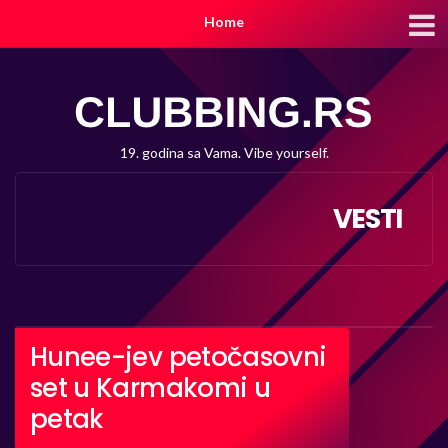
Home
19. godina sa Vama. Vibe yourself.
VESTI
Hunee-jev petočasovni
set u Karmakomi u
petak