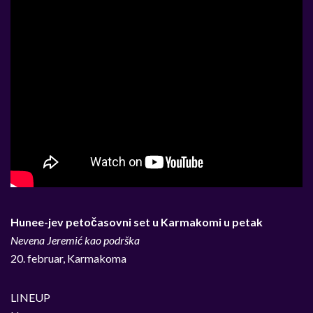
Hunee-jev petočasovni set u Karmakomi u petak
Nevena Jeremić kao podrška
20. februar, Karmakoma
LINEUP