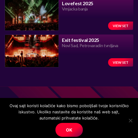
Lovefest 2025
Vrnjacka banja
VIEW SET
Exit festival 2025
Novi Sad, Petrovaradin tvrdjava
VIEW SET
Ovaj sajt koristi kolačiće kako bismo poboljšali tvoje korisničko
iskustvo. Ukoliko nastavite da koristite naš web sajt,
Handmade in Serbia 15 years ago, while listening to the great
automatski prihvatate kolačiće.
music.
OK
© Copyright. All right reserved.