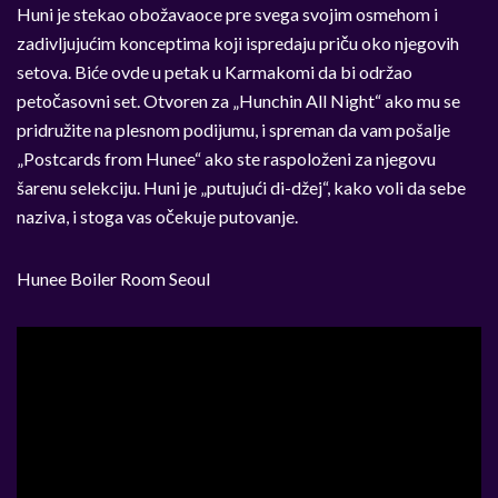
Huni je stekao obožavaoce pre svega svojim osmehom i
zadivljujućim konceptima koji ispredaju priču oko njegovih
setova. Biće ovde u petak u Karmakomi da bi održao
petočasovni set. Otvoren za „Hunchin All Night“ ako mu se
pridružite na plesnom podijumu, i spreman da vam pošalje
„Postcards from Hunee“ ako ste raspoloženi za njegovu
šarenu selekciju. Huni je „putujući di-džej“, kako voli da sebe
naziva, i stoga vas očekuje putovanje.
Hunee Boiler Room Seoul