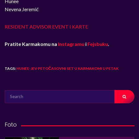
Hunee
Nevena Jeremić
RESIDENT ADVISOR EVENT I KARTE
Pratite Karmakomu na
Instagramu
i
Fejsbuku
.
TAGS:
HUNEE-JEV PETOČASOVNI SET U KARMAKOMI U PETAK
SEARCH
FOR:
Foto