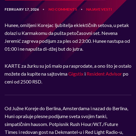
FEBRUARY 17, 2026
NO COMMENTS
NAJAVE
VESTI
•
•
Hunee, omiljeni Korejac ljubitelja eklektičnih setova, u petak
dolazi u Karmakomu da pušta petočasovni set. Nevena
Jeremić zagreva podijum za ples od 23:00. Hunee nastupa od
01:00 i ne napušta di-džej but do jutra.
KARTE za žurku su još malo pa rasprodate, a ono što je ostalo
možete da kupite na sajtovima
Gigstix
i
Resident Advisor
po
ceni od 2500 RSD.
Od Južne Koreje do Berlina, Amsterdama i nazad do Berlina,
Huni oprašuje plesne podijume sveta svojim fanki,
simpatičnim hausom. Potpisnik Rush Hour/W.T./Future
Times i redovan gost na Dekmantel-u i Red Light Radio-u,