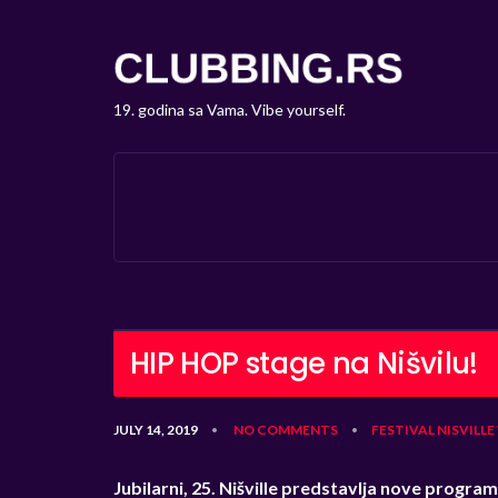
19. godina sa Vama. Vibe yourself.
HIP HOP stage na Nišvilu!
JULY 14, 2019
NO COMMENTS
FESTIVAL
NISVILLE
•
•
Jubilarni, 25. Nišville predstavlja nove progra