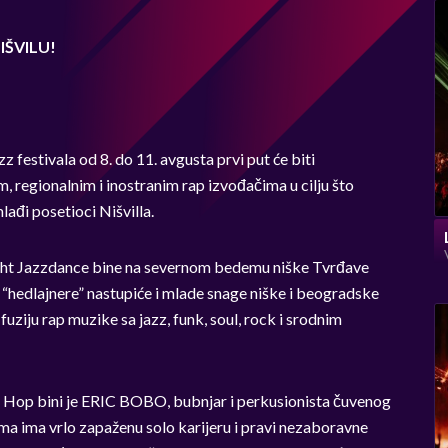
IŠVILU!
z festivala od 8. do 11. avgusta prvi put će biti
regionalnim i inostranim rap izvođačima u cilju što
lađi posetioci Nišvilla.
ight Jazzdance bine na severnom bedemu niške Tvrđave
 “hedlajnere” nastupiće i mlade snage niške i beogradske
uziju rap muzike sa jazz, funk, soul, rock i srodnim
p Hop bini je ERIC BOBO, bubnjar i perkusionista čuvenog
a ima vrlo zapaženu solo karijeru i pravi nezaboravne