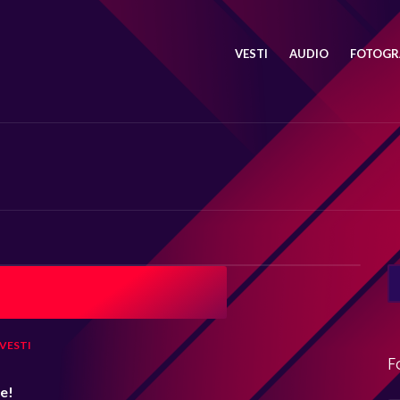
VESTI
AUDIO
FOTOGRA
SE
FO
VESTI
F
me!