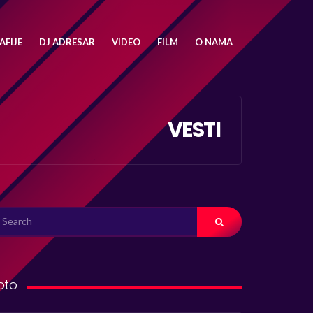
FIJE
DJ ADRESAR
VIDEO
FILM
O NAMA
VESTI
ARCH
R:
oto