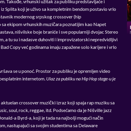
m. Takođe, vrhunski užitak za publiku predstavljaće i
iz Splita koji je uživo sa kompletnim bendom postavio vrlo
edstavnik modernog srpskog crossover (hip
lo sa ekipom vrhunskih muzičara poznatijim kao Napet
stava, nišvilske boje braniće i sve popularniji dvojac Stereo
 a tu su i nadasve duhoviti i improvizatorski nepredvidljivi
 Bad Copy već godinama imaju zapažene solo karijere i vrlo
ršava se u ponoć. Prostor za publiku je opremljen video
besplatnim internetom.
Ulaz za publiku na Hip Hop stage-u je
 aktuelan crossover muzički izraz koji spaja rap muziku sa
ic, soul, rock, reggae, itd. Podsećamo da je Nišville jazz
onald-a Byrd-a, koji je tada na najbolji mogući način
kom, nastupajući sa svojim studentima sa Delaware