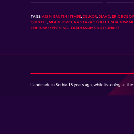
TAGS:
AJS NIGRUTIN I TIMBE
,
DELKOR
,
DIAVO
,
ERIC BOBO 
QUINTET
,
MLADI JOVCHA & STARAC ĆOFI FT. SHADOW M
THE INNKEEPERS INC.
,
TRADEMARKS & DJ SUNRISE
Handmade in Serbia 15 years ago, while listening to the