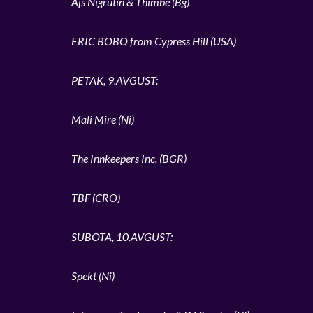
Ajs Nigrutin & Thimbe (Bg)
ERIC BOBO from Cypress Hill (USA)
PETAK, 9.AVGUST:
Mali Mire (Ni)
The Innkeepers Inc. (BGR)
TBF (CRO)
SUBOTA, 10.AVGUST:
Spekt (Ni)