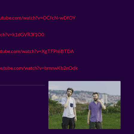
youtube.com/watch?v=OCfcN-wDfOY
atch?v=k1dGVR3f1O0
outube.com/watch?v=XgTFPI6BTDA
youtube.com/watch?v=bmnwKb2nOdk