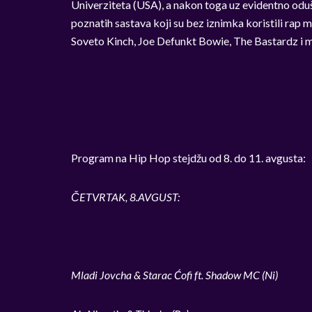
Univerziteta (USA), a nakon toga uz evidentno oduš
poznatih sastava koji su bez iznimka koristili rap 
Soveto Kinch, Joe Defunkt Bowie, The Bastardz i m
Program na Hip Hop stejdžu od 8. do 11. avgusta:
ČETVRTAK, 8.AVGUST:
Mladi Jovcha & Starac
Ćofi ft. Shadow MC (Ni)