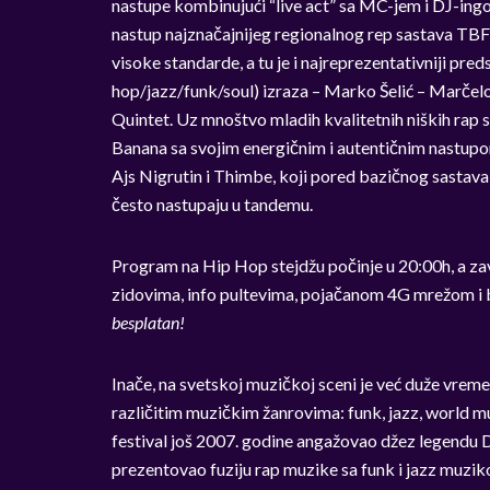
nastupe kombinujući “live act” sa MC-jem i DJ-ingo
nastup najznačajnijeg regionalnog rep sastava TBF 
visoke standarde, a tu je i najreprezentativniji pr
hop/jazz/funk/soul) izraza – Marko Šelić – Marče
Quintet. Uz mnoštvo mladih kvalitetnih niških rap sa
Banana sa svojim energičnim i autentičnim nastupom,
Ajs Nigrutin i Thimbe, koji pored bazičnog sastava
često nastupaju u tandemu.
Program na Hip Hop stejdžu počinje u 20:00h, a zav
zidovima, info pultevima, pojačanom 4G mrežom i 
besplatan!
Inače, na svetskoj muzičkoj sceni je već duže vreme
različitim muzičkim žanrovima: funk, jazz, world mus
festival još 2007. godine angažovao džez legendu D
prezentovao fuziju rap muzike sa funk i jazz muzi