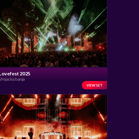
Lovefest 2025
Vrnjacka banja
VIEW SET