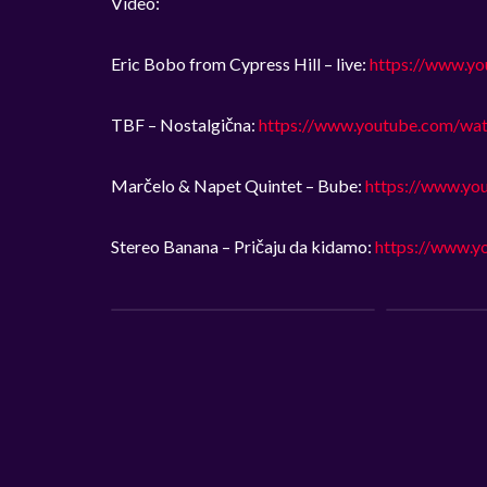
Video:
Eric Bobo from Cypress Hill – live:
https://www.
TBF – Nostalgična:
https://www.youtube.com/w
Marčelo & Napet Quintet – Bube:
https://www.y
Stereo Banana – Pričaju da kidamo:
https://www.