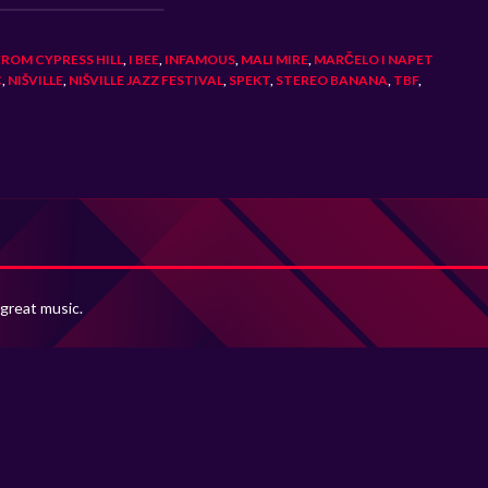
FROM CYPRESS HILL
,
I BEE
,
INFAMOUS
,
MALI MIRE
,
MARČELO I NAPET
C
,
NIŠVILLE
,
NIŠVILLE JAZZ FESTIVAL
,
SPEKT
,
STEREO BANANA
,
TBF
,
 great music.