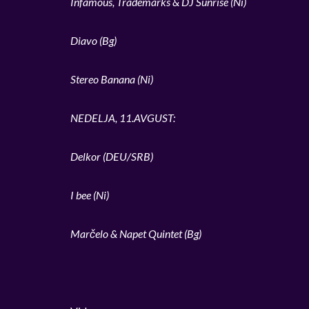
Infamous, Trademarks & DJ Sunrise (Ni)
Diavo (Bg)
Stereo Banana (Ni)
NEDELJA, 11.AVGUST:
Delkor (DEU/SRB)
I bee (Ni)
Marčelo & Napet Quintet (Bg)