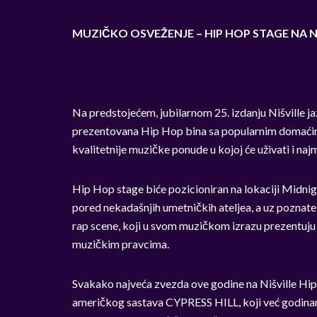
MUZIČKO OSVEŽENJE – HIP HOP STAGE NA N
Na predstojećem, jubilarnom 25. izdanju Nišville jaz
prezentovana Hip Hop bina sa popularnim domaćim, 
kvalitetnije muzičke ponude u kojoj će uživati i najm
Hip Hop stage biće pozicioniran na lokaciji Midn
pored nekadašnjih umetničkih ateljea, a uz poznate
rap scene, koji u svom muzičkom izrazu prezentuju f
muzičkim pravcima.
Svakako najveća zvezda ove godine na Nišville Hi
američkog sastava CYPRESS HILL, koji već godinam