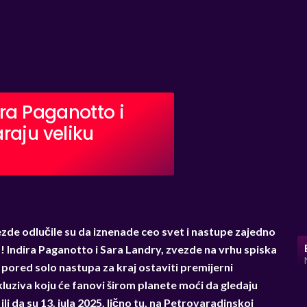
ira Paganotto i
raju veliku
zde odlučile su da iznenade ceo svet i nastupe zajedno
a! Indira Paganotto i Sara Landry, zvezde na vrhu spiska
 pored solo nastupa za kraj ostaviti premijerni
kluziva koju će fanovi širom planete moći da gledaju
ili da su 13. jula 2025. lično tu, na Petrovaradinskoj