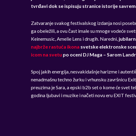
tvrđavi dok se ispisuju stranice istorije savr
Zatvaranje svakog festivalskog izdanja nosi posebn
ga obeležili, a ovu čast imale su mnoge vodeće sv
Keinemusic,
Amelie Lens i drugih. Naredni,
jubilarn
najbrže rastuća ikona
svetske elektronske scen
icom na svetu
po oceni DJ Maga – Sarom Land
Spoj jakih energija, nesvakidašnje harizme i autent
nenadmašnu techno žurku i vrhunsku završnicu Exito
preuzima je Sara, a epski b2b set o kome će svet tek
godina ljubavi i muzike i načeti novu eru EXIT festiv