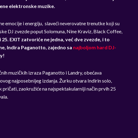
emene elektronske muzike.
e emocije i energiju, slaveći neverovatne trenutke koji su
etske DJ zvezde poput Solomuna, Nine Kraviz,
Black Coffee,
i 25. EXIT zatvoriće ne jedna, već dve zvezde, i to
e, Indira Paganotto, zajedno sa
najboljom hard DJ-
ry!
ičnih muzičkih izraza Paganotto i Landry, obećava
vog najposebnijeg izdanja. Žurku otvara Indirin solo,
 pričati, zaokružiće na najspektakularniji način prvih 25
ala.