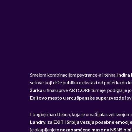
Smelom kombinacijom psytrance-a i tehna,
Indira
setove koji drže publiku u ekstazi od početka do kr
žurka
u finalu prve ARTCORE turneje, podigla je 
Exitovo mesto u srcu španske superzvezde
i sv
I boginju hard tehna, koja je omađijala svet svojo
Landry, za EXIT i Srbiju vezuju posebne emocij
je okupljanjem
nezapamćene mase na NSNS bini