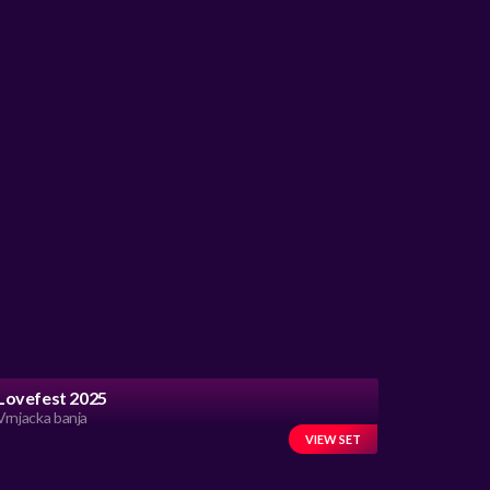
Lovefest 2025
Vrnjacka banja
VIEW SET