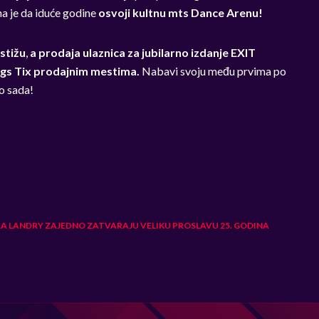
na je da iduće godine
osvoji kultnu mts Dance Arenu!
stižu
,
a prodaja ulaznica za jubilarno izdanje EXIT
igs Tix prodajnim mestima.
Nabavi svoju među prvima po
do sada!
RA LANDRY ZAJEDNO ZATVARAJU VELIKU PROSLAVU 25. GODINA