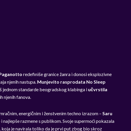
 Paganotto
redefiniše granice žanra i donosi eksplozivne
aja njenih nastupa.
Munjevito rasprodata No Sleep
još jednom standarde beogradskog klabinga i
učvrstila
ih njenih fanova.
m mračnim, energičnim i ženstvenim techno izrazom –
Saru
e
i najlepše razmene s publikom. Svoje supermoći pokazala
,
koja je navirala toliko da je prvi put zbog bio skroz