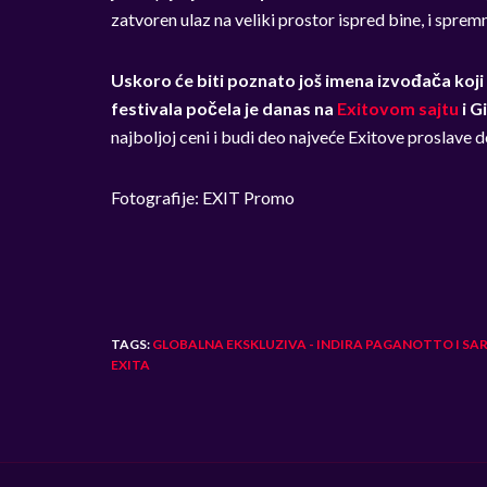
zatvoren ulaz na veliki prostor ispred bine, i sprem
Uskoro će biti poznato još imena izvođača koji 
festivala počela je danas na
Exitovom sajtu
i G
najboljoj ceni i budi deo najveće Exitove proslave 
Fotografije: EXIT Promo
TAGS:
GLOBALNA EKSKLUZIVA - INDIRA PAGANOTTO I SA
EXITA