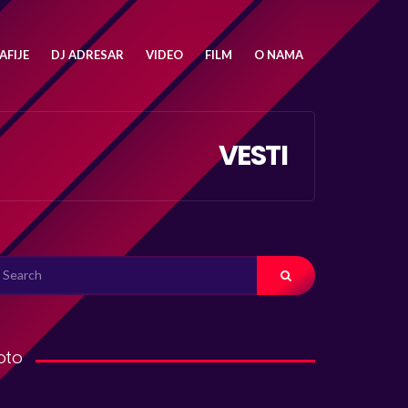
FIJE
DJ ADRESAR
VIDEO
FILM
O NAMA
VESTI
ARCH
R:
oto