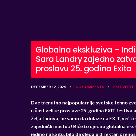
Globalna ekskluziva – Ind
Sara Landry zajedno zatva
proslavu 25. godina Exita
DECEMBER 12, 2024
NO COMMENTS
EXIT
VESTI
•
•
Dve trenutno najpopularnije svetske tehno zve
u čast velike proslave 25. godina EXIT festival
želja fanova, ne samo da dolaze na EXIT, već će
zajednički nastup! Biće to ujedno globalna eks
jedino na Exitu, bilo da gledaju direktan prenos 