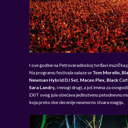
I ove godine na Petrovaradinskoj tvrđavi muzička p
Na programu festivala nalaze se
Tom Morello, Bla
Newman Hybrid DJ Set, Maceo Plex, Black Coff
Sara Landry,
i mnogi drugi, a još imena za ovogodi
EXIT ovog jula obećava jedinstvenu petodnevnu muz
koja preko dve decenije neumorno stvara magiju.