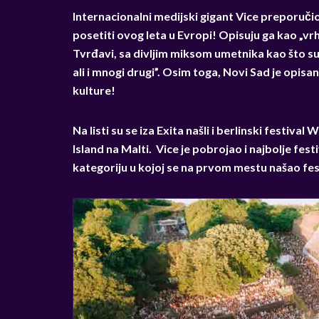
Internacionalni medijski gigant Vice preporučio
posetiti ovog leta u Evropi! Opisuju ga kao „v
Tvrđavi, sa divljim miksom umetnika kao što su
ali i mnogi drugi”. Osim toga, Novi Sad je opi
kulture!
Na listi su se iza Exita našli i berlinski festi
Island na Malti. Vice je pobrojao i najbolje fe
kategoriju u kojoj se na prvom mestu našao fe