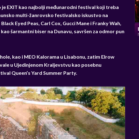
 je EXIT kao najbolji međunarodni festival koji treba
rhunsko multi-žanrovsko festivalsko iskustvo na
 Black Eyed Peas, Carl Cox, Gucci Mane i Franky Wah,
san kao šarmantni biser na Dunavu, savršen za odmor pun
val Whole, kao i MEO Kalorama u Lisabonu, zatim Elrow
stivale u Ujedinjenom Kraljevstvu kao posebnu
stival Queen’s Yard Summer Party.