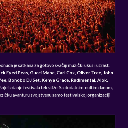
onuda je satkana za gotovo svačiji muzički ukus i uzrast.
ck Eyed Peas, Gucci Mane, Carl Cox, Oliver Tree, John
ee, Bonobo DJ Set, Kenya Grace, Rudimental, Alok,
šnje izdanje festivala tek stiže. Sa dodatnim, nultim danom,
ičku avanturu svojstvenu samo festivalskoj organizaciji