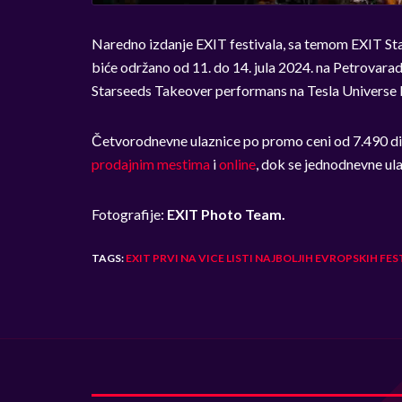
Naredno izdanje EXIT festivala, sa temom EXIT St
biće održano od 11. do 14. jula 2024. na Petrovaradin
Starseeds Takeover performans na Tesla Universe b
Četvorodnevne ulaznice po promo ceni od 7.490 di
prodajnim mestima
i
online
, dok se jednodnevne ul
Fotografije:
EXIT Photo Team.
TAGS:
EXIT PRVI NA VICE LISTI NAJBOLJIH EVROPSKIH F