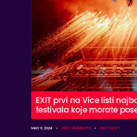
EXIT prvi na Vice listi najb
festivala koje morate pose
MAY 9, 2024
NO COMMENTS
EXIT
VESTI
•
•