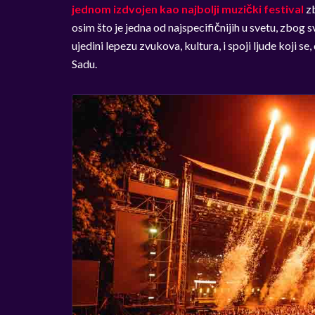
jednom izdvojen kao najbolji muzički festival
z
osim što je jedna od najspecifičnijih u svetu, zbog
ujedini lepezu zvukova, kultura, i spoji ljude koji 
Sadu.