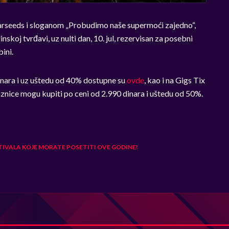
arseeds i sloganom „Probudimo naše supermoći zajedno“,
skoj tvrđavi, uz nulti dan, 10. jul, rezervisan za posebni
ini.
nara i uz uštedu od 40% dostupne su
ovde
, kao i na Gigs Tix
aznice mogu kupiti po ceni od 2.990 dinara i uštedu od 50%.
ESTIVALA KOJE MORATE POSETITI OVE GODINE!