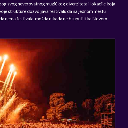
bog svog neverovatnog muzičkog diverziteta i lokacije koja
 svoje strukture dozvoljava festivalu da na jednom mestu
se, da nema festivala, možda nikada ne bi uputili ka Novom