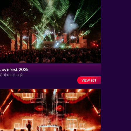
Lovefest 2025
Vrnjacka banja
VIEW SET