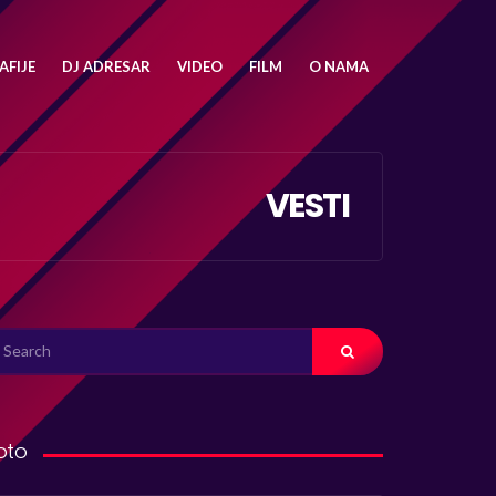
FIJE
DJ ADRESAR
VIDEO
FILM
O NAMA
VESTI
ARCH
R:
oto