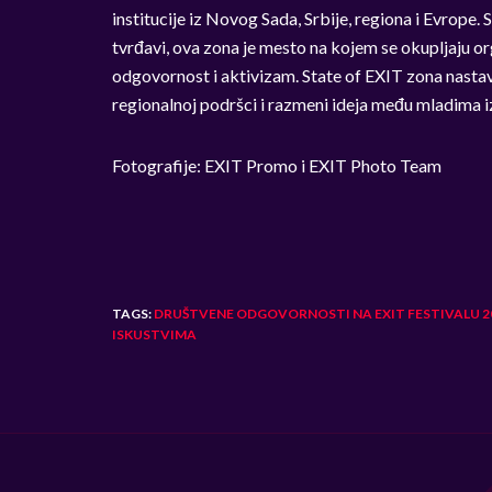
institucije iz Novog Sada, Srbije, regiona i Evrope.
tvrđavi, ova zona je mesto na kojem se okupljaju or
odgovornost i aktivizam. State of EXIT zona nastav
regionalnoj podršci i razmeni ideja među mladima i
Fotografije: EXIT Promo i EXIT Photo Team
TAGS:
DRUŠTVENE ODGOVORNOSTI NA EXIT FESTIVALU 2
ISKUSTVIMA