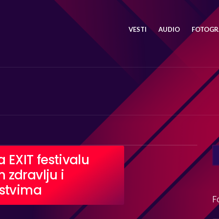
VESTI
AUDIO
FOTOGRA
SE
 EXIT festivalu
FO
zdravlju i
ustvima
F