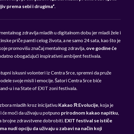
ljiv prema sebi i drugima“
.
mentalnog zdravlja mladih u digitalnom dobu jer mladi žele i
inske priče pamti celog života, a ne samo 24 sata, kao što je
 koje promovišu značaj mentalnog zdravlja,
ove godine će
odatno obogaćujući inspirativni ambijent festivala.
upni iskusni volonteri iz Centra Srce, spremni da pruže
dele svoje misli i emocije. Šatori Centra Srce biće
and-u i na State of EXIT zoni festivala.
izbora mladih kroz inicijativu
Kakao Я:Evolucije
, koja je
i će moći da uživaju u potpuno
prirodnom kakao napitku
,
ma brojne zdravstvene dobrobiti.
EXIT festival se ističe
ma nudi opciju da uživaju u zabavi na način koji