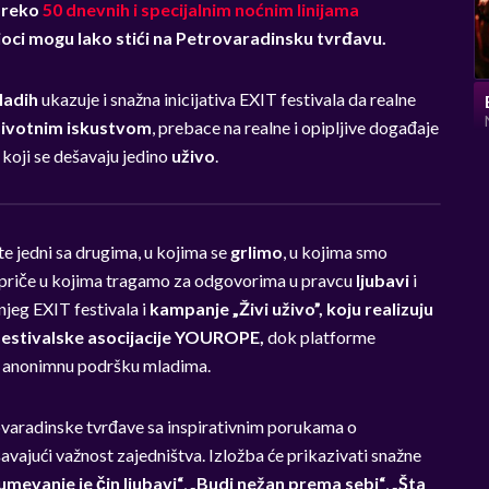
 preko
50 dnevnih i specijalnim noćnim linijama
ioci mogu lako stići na Petrovaradinsku tvrđavu.
ladih
ukazuje i snažna inicijativa EXIT festivala da realne
životnim iskustvom
, prebace na realne i opipljive događaje
a koji se dešavaju jedino
uživo
.
e jedni sa drugima, u kojima se
grlimo
, u kojima smo
e priče u kojima tragamo za odgovorima u pravcu
ljubavi
i
jeg EXIT festivala i
kampanje „Živi uživo”, koju realizuju
festivalske asocijacije YOUROPE,
dok platforme
i anonimnu podršku mladima.
rovaradinske tvrđave sa inspirativnim porukama o
avajući važnost zajedništva. Izložba će prikazivati snažne
mevanje je čin ljubavi“
,
„Budi nežan prema sebi“
,
„Šta