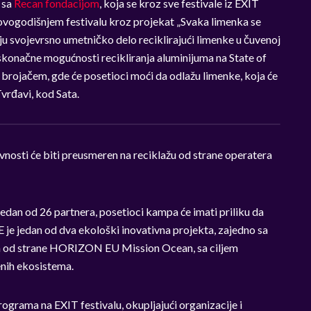
 sa
Recan fondacijom
, koja se kroz sve festivale iz EXIT
ovogodišnjem festivalu kroz projekat
„
Svaka limenka se
ju svojevrsno umetničko delo reciklirajući limenke u čuvenoj
skonačne mogućnosti recikliranja aluminijuma na State of
 brojačem, gde će posetioci moći da odlažu limenke, koja će
Tvrđavi, kod Sata.
vnosti će biti preusmeren na reciklažu od strane operatera
jedan od 26 partnera, posetioci kampa će imati priliku da
 je jedan od dva ekološki inovativna projekta, zajedno sa
nih od strane HORIZON EU Mission Ocean, sa ciljem
enih ekosistema.
ograma na EXIT festivalu, okupljajući organizacije i