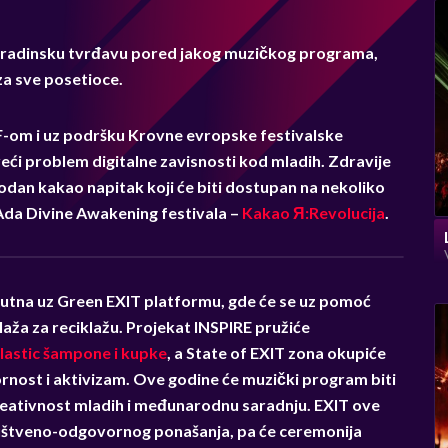
ovaradinsku tvrđavu pored jakog muzičkog programa,
za sve posetioce.
F-om i uz podršku Krovne evropske festivalske
ći problem digitalne zavisnosti kod mladih. Zdravije
rodan kakao napitak koji će biti dostupan na nekoliko
i Ada Divine Awakening festivala –
Kakao Я:Revolucija
.
isutna uz Green EXIT platformu, gde će se uz pomoć
laža za reciklažu. Projekat INSPIRE pružiće
lastic šampone i kupke
, a State of EXIT zona okupiće
nost i aktivizam. Ove godine će muzički program biti
reativnost mladih i međunarodnu saradnju. EXIT ove
uštveno-odgovornog ponašanja, pa će ceremonija