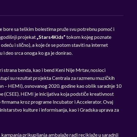
e bore sa teškim bolestima pruže svu potrebnu pomoć i
šegodišnji projekat
„
Stars4Kids”
tokom kojeg poznate
odeću i slično), a koje će se potom staviti na internet
 i deo srca onoga ko ga je donirao.
ri strana benda, kao i bend Keni Nije Mrtav, nosioci
stupi su rezultat projekta Centrala za razmenu muzičkih
ion – HEMI), osnovanog 2020. godine kao oblik saradnje 10
e (CSEE). HEMI je inicijativa koja podstiče kreativnost
tap firmama kroz programe Incubator i Accelerator. Ovaj
istarstvo kulture i informisanja, kao i Gradska uprava za
kampanja prikupljanja ambalaže radi reciklaže u saradnji