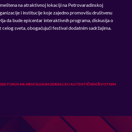
 Smeštena na atraktivnoj lokaciji na Petrovaradinskoj
ganizacije i institucije koje zajedno promovišu društvenu
lja da bude epicentar interaktivnih programa, diskusija o
z celog sveta, obogaćujući festival dodatnim sadržajima.
024: FOKUS NA MENTALNOM ZDRAVLJU I AUTENTIČNIM ŽIVOTNIM