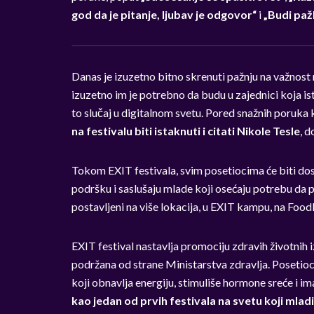
god da je pitanje, ljubav je odgovor“
i
„Budi paž
Danas je izuzetno bitno skrenuti pažnju na važnost 
izuzetno im je potrebno da budu u zajednici koja ist
to slučaj u digitalnom svetu. Pored snažnih poruka
na festivalu biti istaknuti i citati Nikole Tesle
, d
Tokom EXIT festivala, svim posetiocima će biti dost
podršku i saslušaju mlade koji osećaju potrebu da po
postavljeni na više lokacija, u EXIT kampu, na Foodl
EXIT festival nastavlja promociju zdravih životnih 
podržana od strane Ministarstva zdravlja. Posetioc
koji obnavlja energiju, stimuliše hormone sreće i i
kao jedan od prvih festivala na svetu koji mladi