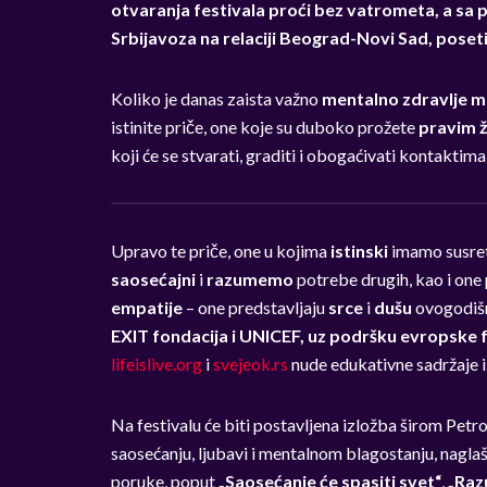
otvaranja festivala proći bez vatrometa, a sa
Srbijavoza na relaciji Beograd-Novi Sad, poset
Koliko je danas zaista važno
mentalno zdravlje m
istinite priče, one koje su duboko prožete
pravim 
koji će se stvarati, graditi i obogaćivati kontaktim
Upravo te priče, one u kojima
istinski
imamo susret
saosećajni
i
razumemo
potrebe drugih, kao i on
empatije
– one predstavljaju
srce
i
dušu
ovogodišn
EXIT fondacija i UNICEF, uz podršku evropske 
lifeislive.org
i
svejeok.rs
nude edukativne sadržaje 
Na festivalu će biti postavljena izložba širom Pet
saosećanju, ljubavi i mentalnom blagostanju, naglaš
poruke, poput
„Saosećanje će spasiti svet“
,
„Razu