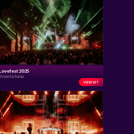
Lovefest 2025
Vrnjacka banja
VIEW SET