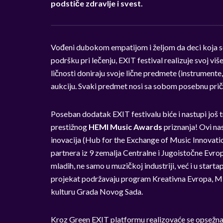
podstiče zdravlje i svest.
Vođeni dubokom empatijom i željom da deci koja s
podršku pri lečenju, EXIT festival realizuje svoj vi
ličnosti doniraju svoje lične predmete (instrumente, 
aukciju. Svaki predmet nosi sa sobom posebnu priču
Poseban dodatak EXIT festivalu biće i nastupi još t
prestižnog
HEMI Music Awards
priznanja! Ovi na
inovacija (Hub for the Exchange of Music Innovat
partnera iz 9 zemalja Centralne i Jugoistočne Evrop
mladih, ne samo u muzičkoj industriji, već i u star
projekat podržavaju program Kreativna Evropa, Min
kulturu Grada Novog Sada.
Kroz Green EXIT platformu realizovaće se opsežna 