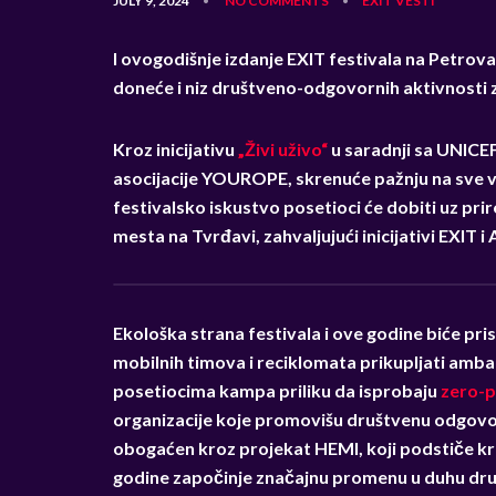
JULY 9, 2024
NO COMMENTS
EXIT
VESTI
•
•
I ovogodišnje izdanje EXIT festivala na Petr
doneće i niz društveno-odgovornih aktivnosti 
Kroz inicijativu
„Živi uživo“
u saradnji sa UNICE
asocijacije YOUROPE, skrenuće pažnju na sve ve
festivalsko iskustvo posetioci će dobiti uz pri
mesta na Tvrđavi, zahvaljujući inicijativi EXIT 
Ekološka strana festivala i ove godine biće pr
mobilnih timova i reciklomata prikupljati amba
posetiocima kampa priliku da isprobaju
zero-p
organizacije koje promovišu društvenu odgovor
obogaćen kroz projekat HEMI, koji podstiče k
godine započinje značajnu promenu u duhu dr