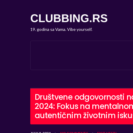
19. godina sa Vama. Vibe yourself.
Društvene odgovornosti na
2024: Fokus na mentalnom 
autentičnim životnim isk