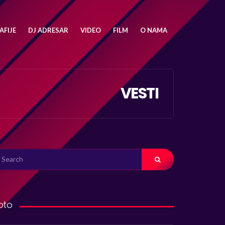
FIJE
DJ ADRESAR
VIDEO
FILM
O NAMA
VESTI
ARCH
R:
oto