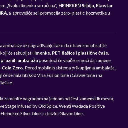
m „Svaka limenka se računa”,
HEINEKEN Srbija, Ekostar
RA
, a sprovešće se i promocija zero-plastic kozmetike u
ja ambalaže uz nagrađivanje tako da obavezno obratite
oji će sakupljati
limenke, PET flašice i plastične čaše.
h praznih ambalaža
posetioci će vaučere moći da zamene
a-Cola Zero.
Pored mobilnih sistema prikupljanja ambalaže,
ji će se nalaziti kod Visa Fusion bine i Glavne bine i na
flašice.
 da zamenite nagradom na jednom od šest zamenskih mesta,
ive Stage infused by Old Spice, Wenti Wadada Positive
ineken Silver bine i u blizini Glavne bine.