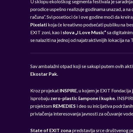
U sklopu ekološkog segmenta festivala je saradnja
porodice uspešno realizuje godinama unazad, a na 
računa”. Svi posetioci će
i ove godine moći da kreira
Pixelati
koja
će kreativno podsećati publiku na be
EXIT zoni, kao i
slova „I Love Music“
sa digitalnim
se nalaziti na jednoj od najatraktivnijih lokacija na 
Sav ambalažni otpad koji se sakupi putem ovih akti
Ekostar Pak.
Kroz projekat
INSPIRE
, u kojem je EXIT Fondacija 
isprobaju
zero-plastic šampone i kupke.
INSPIRE
projektom
REMEDIES
i deo su inicijativa podrža
privlačenja interesovanja javnosti za očuvanje vod
State of EXIT zona
predstavlja srce društvenog pr