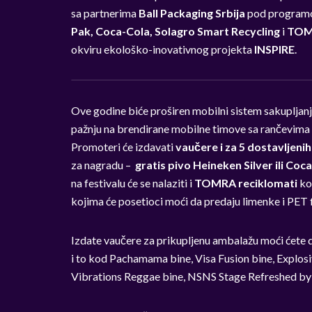
sa partnerima
Ball Packaging Srbija
pod programo
Pak, Coca-Cola, Solagro Smart Recycling
i
TOM
okviru ekološko-inovativnog projekta
INSPIRE
.
Ove godine biće proširen mobilni sistem sakupljan
pažnju na brendirane mobilne timove sa rančevima k
Promoteri će izdavati
vaučere i za 5 dostavljeni
za nagradu –
gratis pivo Heineken Silver ili Coc
na festivalu će se nalaziti i
TOMRA reciklomati
ko
kojima će posetioci moći da predaju limenke i PET 
Izdate vaučere za prikupljenu ambalažu moći ćete
i to kod Pachamama bine, Visa Fusion bine, Explos
Vibrations Reggae bine, NSNS Stage Refreshed by He