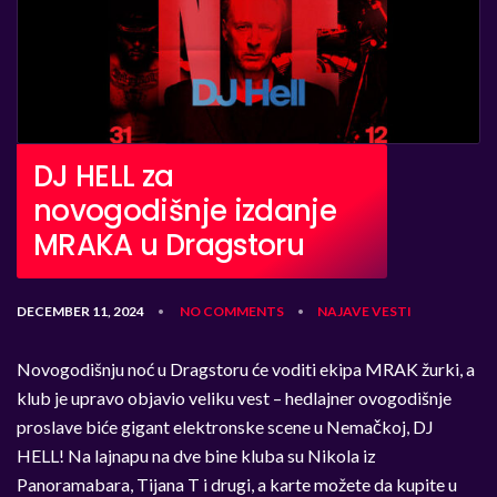
DJ HELL za
novogodišnje izdanje
MRAKA u Dragstoru
DECEMBER 11, 2024
NO COMMENTS
NAJAVE
VESTI
•
•
Novogodišnju noć u Dragstoru će voditi ekipa MRAK žurki, a
klub je upravo objavio veliku vest – hedlajner ovogodišnje
proslave biće gigant elektronske scene u Nemačkoj, DJ
HELL! Na lajnapu na dve bine kluba su Nikola iz
Panoramabara, Tijana T i drugi, a karte možete da kupite u