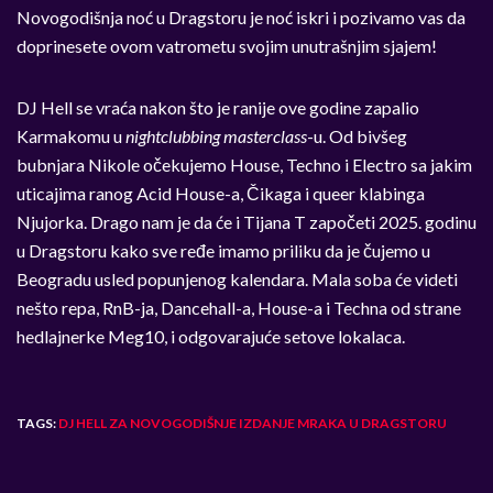
Novogodišnja noć u Dragstoru je noć iskri i pozivamo vas da
doprinesete ovom vatrometu svojim unutrašnjim sjajem!
DJ Hell se vraća nakon što je ranije ove godine zapalio
Karmakomu u
nightclubbing masterclass
-u. Od bivšeg
bubnjara Nikole očekujemo House, Techno i Electro sa jakim
uticajima ranog Acid House-a, Čikaga i queer klabinga
Njujorka. Drago nam je da će i Tijana T započeti 2025. godinu
u Dragstoru kako sve ređe imamo priliku da je čujemo u
Beogradu usled popunjenog kalendara. Mala soba će videti
nešto repa, RnB-ja, Dancehall-a, House-a i Techna od strane
hedlajnerke Meg10, i odgovarajuće setove lokalaca.
TAGS:
DJ HELL ZA NOVOGODIŠNJE IZDANJE MRAKA U DRAGSTORU