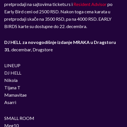
pretprodaji na sajtovima tickets.rs i
Resident Advisor
po
Early Bird ceni od 2500 RSD. Nakon toga cena karata u
pretprodaji skače na 3500 RSD, pa na 4000 RSD. EARLY
BIRDS karte su dostupne do 22. decembra.
DJ HELL za novogodišnje izdanje MRAKA u Dragstoru
31.
decembar, Drugstore
LINEUP
DJ HELL
Nikola
Tijana T
Mamavitae
Asarri
SMALL ROOM
Meg10