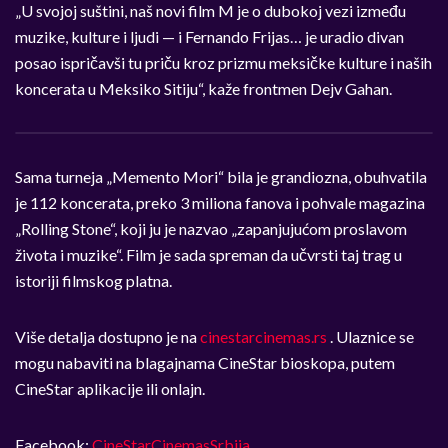
„U svojoj suštini, naš novi film M je o dubokoj vezi između
muzike, kulture i ljudi — i Fernando Frijas… je uradio divan
posao ispričavši tu priču kroz prizmu meksičke kulture i naših
koncerata u Meksiko Sitiju“, kaže frontmen Dejv Gahan.
Sama turneja „Memento Mori“ bila je grandiozna, obuhvatila
je 112 koncerata, preko 3 miliona fanova i pohvale magazina
„Rolling Stone“, koji ju je nazvao „zapanjujućom proslavom
života i muzike“. Film je sada spreman da učvrsti taj trag u
istoriji filmskog platna.
Više detalja dostupno je na
cinestarcinemas.rs
. Ulaznice se
mogu nabaviti na blagajnama CineStar bioskopa, putem
CineStar aplikacije ili onlajn.
Facebook:
CineStarCinemasSrbija