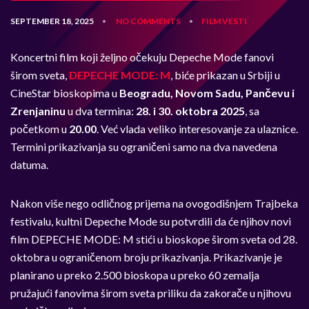
SEPTEMBER 18, 2025
NO COMMENTS
FILM
VESTI
•
•
Koncertni film koji željno očekuju Depeche Mode fanovi
širom sveta,
DEPECHE MODE: M
, biće prikazan u Srbiji u
CineStar bioskopima u
Beogradu, Novom Sadu, Pančevu i
Zrenjaninu
u dva termina:
28. i 30. oktobra 2025
, sa
početkom u
20.00
. Već vlada veliko interesovanje za ulaznice.
Termini prikazivanja su ograničeni samo na dva navedena
datuma.
Nakon više nego odličnog prijema na ovogodišnjem Trajbeka
festivalu, kultni Depeche Mode su potvrdili da će njihov novi
film DEPECHE MODE: M stići u bioskope širom sveta od 28.
oktobra u ograničenom broju prikazivanja. Prikazivanje je
planirano u preko 2.500 bioskopa u preko 60 zemalja
pružajući fanovima širom sveta priliku da zakorače u njihovu