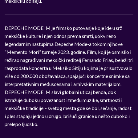
meksičku odiseju.
DEPECHE MODE: M je filmsko putovanje koje ide u srž
meksičke kulture i njen odnos prema smrti, uokvireno
legendarnim nastupima Depeche Mode-a tokom njihove
“Memento Mori” turneje 2023. godine. Film, koji je osmislio i
režirao nagrađivani meksički reditelj Fernando Frias, beleži tri
rasprodata koncerta u Meksiko Sitiju kojima je prisustvovalo
više od 200.000 obožavalaca, spajajući koncertne snimke sa
interpretativnim međuscenama i arhivskim materijalom.
DEPECHE MODE: M slavi globalni uticaj benda, dok
istražuje duboku povezanost između muzike, smrtnosti i
meksičke tradicije – svetog mesta gde se bol, sećanje, radost
i ples stapaju jedno u drugo, brišući granice u nešto duboko i
prelepo ljudsko.