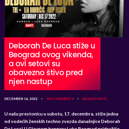
Deborah De Luca stiže u
Beograd ovog vikenda,
a ovi setovi su
obavezno štivo pred
njen nastup
DECEMBER 16, 2022
NO COMMENTS
NAJAVE
VESTI
•
•
U našu prestonicu u subotu, 17. decembra, stiže jedna
od vodećih ženskih techno zvezda današnjice Deborah
De Luca! U Glavnom hangaru Luke Beograd pridružiće