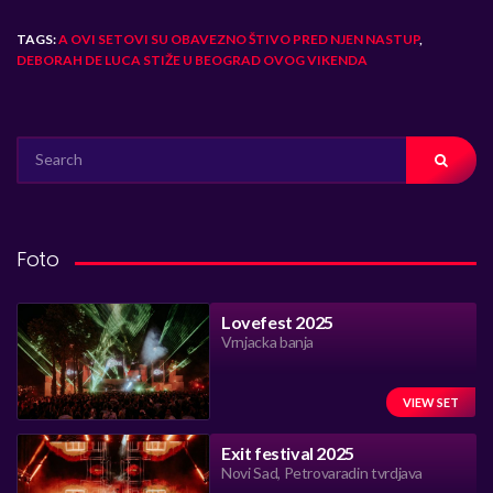
TAGS:
A OVI SETOVI SU OBAVEZNO ŠTIVO PRED NJEN NASTUP
,
DEBORAH DE LUCA STIŽE U BEOGRAD OVOG VIKENDA
SEARCH
FOR:
Foto
Lovefest 2025
Vrnjacka banja
VIEW SET
Exit festival 2025
Novi Sad, Petrovaradin tvrdjava