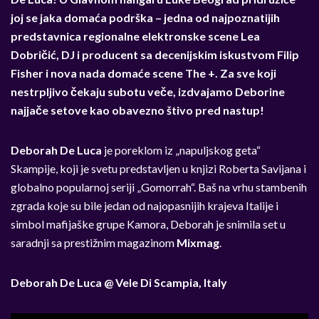
joj se jaka domaća podrška – jedna od najpoznatijih
predstavnica regionalne elektronske scene Lea
Dobričić, DJ i producent sa decenijskim iskustvom Filip
Fisher i nova nada domaće scene The +. Za sve koji
nestrpljivo čekaju subotu veče, izdvajamo Deborine
najjače setove kao obavezno štivo pred nastup!
Deborah De Luca
je poreklom iz „napuljskog geta“
Skampije, koji je svetu predstavljen u knjizi Roberta Savijana i
globalno popularnoj seriji „Gomorrah“. Baš na vrhu stambenih
zgrada koje su bile jedan od najopasnijih krajeva Italije i
simbol mafijaške grupe Kamora, Deborah je snimila set u
saradnji sa prestižnim magazinom
Mixmag
.
Deborah De Luca @ Vele Di Scampia, Italy