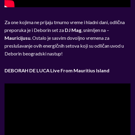
Za one kojima ne prijaju tmurno vreme i hladni dani, odlična
preporuka je i Deborin
set za
DJ Mag
, snimljen na –
Mauricijusu
. Ostalo je sasvim dovoljno vremena za
preslušavanje ovih energičnih setova koji su odličan uvod u
Deborin beogradski nastup!
DEBORAH DE LUCA Live From Mauritius Island