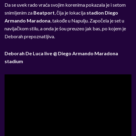
Da se uvek rado vraća svojim korenima pokazala je i setom
snimljenim za
Beatport
, čija je lokacija
stadion Diego
Armando Maradona
, takođe u Napulju. Započela je set u
navijačkom stilu, a onda je šou preuzeo jak bas, po kojem je
Deborah prepoznatljiva.
Deborah De Luca live @ Diego Armando Maradona
stadium