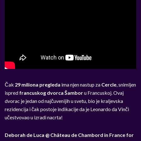
Čak
29 miliona pregleda
ima njen nastup za
Cercle
,
snimljen
ispred
francuskog dvorca Šambor
u Francuskoj. Ovaj
dvorac je jedan od najčuvenijih u svetu, bio je kraljevska
rezidencija i čak postoje indikacije da je Leonardo da Vinči
učestvovao u izradi nacrta!
Deborah de Luca @ Château de Chambord in France for