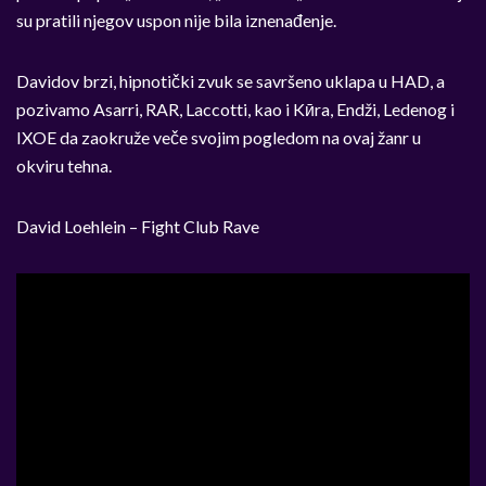
su pratili njegov uspon nije bila iznenađenje.
Davidov brzi, hipnotički zvuk se savršeno uklapa u HAD, a
pozivamo Asarri, RAR, Laccotti, kao i Kӣra, Endži, Ledenog i
IXOE da zaokruže veče svojim pogledom na ovaj žanr u
okviru tehna.
David Loehlein – Fight Club Rave