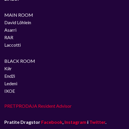
MAIN ROOM
David Löhlein
Asarri
RAR
Laccotti
BLACK ROOM
Kӣr
Endži
Ledeni
IXOE
PRETPRODAJA Resident Advisor
Pratite Dragstor
Facebook
,
Instagram
i
Twitter
.