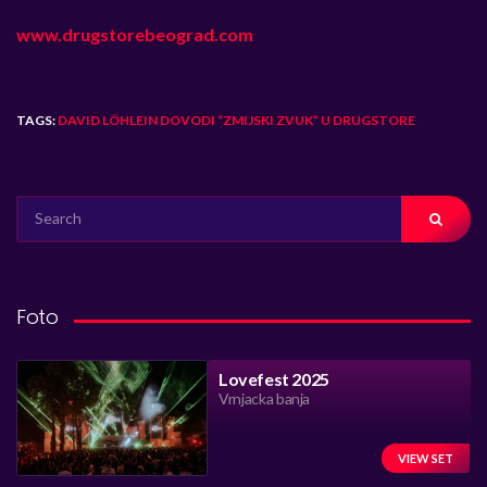
www.drugstorebeograd.com
TAGS:
DAVID LÖHLEIN DOVODI “ZMIJSKI ZVUK” U DRUGSTORE
SEARCH
FOR:
Foto
Lovefest 2025
Vrnjacka banja
VIEW SET