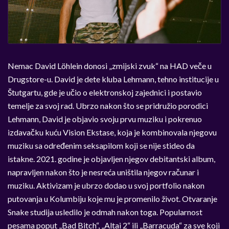
Nemac David Löhlein donosi „zmijski zvuk“ na HAD veče u
Drugstore-u. David je dete kluba Lehmann, tehno institucije u
Štutgartu, gde je učio o elektronskoj zajednici i postavio
temelje za svoj rad. Ubrzo nakon što se pridružio porodici
Lehmann, David je objavio svoju prvu muziku i pokrenuo
izdavačku kuću Vision Ekstase, koja je kombinovala njegovu
muziku sa određenim seksapilom koji se nije stideo da
istakne. 2021. godine je objavljen njegov debitantski album,
napravljen nakon što je nesreća uništila njegov računar i
muziku. Aktivizam je ubrzo dodao u svoj portfolio nakon
putovanja u Kolumbiju koje mu je promenilo život. Otvaranje
Snake studija usledilo je odmah nakon toga. Popularnost
pesama poput „Bad Bitch“, „Altai 2“ ili „Barracuda“ za sve koji