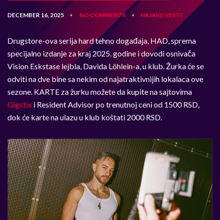
DECEMBER 16, 2025
NO COMMENTS
NAJAVE
VESTI
•
•
Drugstore-ova serija hard tehno događaja, HAD, sprema
specijalno izdanje za kraj 2025. godine i dovodi osnivača
Vision Eskstase lejbla, Davida Löhlein-a, u klub. Žurka će se
odviti na dve bine sa nekim od najatraktivnijih lokalaca ove
sezone. KARTE za žurku možete da kupite na sajtovima
Gigstix
i Resident Advisor po trenutnoj ceni od 1500 RSD,
dok će karte na ulazu u klub koštati 2000 RSD.