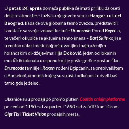
U
petak 24. aprila
domaća publika će imati priliku da oseti
delić te atmosfere i uživa u njegovom setu u
Hangaru u Luci
Beograd
, kada će ova globalna tehno zvezda, predstaviti i
izvođače sa svoje izdavačke kuće
Drumcode
. Pored
Beyer
-a,
te večeri okupiće se aktuelna tehno imena –
Bart Skils
koji se
trenutno nalazi među najpoštovanijim i najtraženijim
holandskim di-džejevima;
Ilija Đoković
, jedan od lokalnih
muzičkih talenata u usponu koji je pošle godine postao član
Drumcode
familije i
Raxon
, rođeni Egipćanin, sa prebivalištem
u Barseloni, umetnik kojeg su strast i odlučnost odveli baš
tamo gde je želeo.
Ulaznice su u prodaji po promo putem
Cooltix onlajn platforme
po ceni od 1190 rsd za parter i 1690 rsd za VIP, kao i širom
Gigs Tix
i
Ticket Vision
prodajnih mesta.