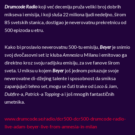
Drumcode Radio
koji već deceniju pruža veliki broj dobrih
mikseva i emisija, i koji sluša 22 miliona ljudi nedeljno, širom
85 svetskih stanica, dostigao je neverovatnu prekretnicu od
500 epizoda u etru.
Kako bi proslavio neverovatnu 500-tu emisiju,
Beyer
je snimio
svoj dvočasovni set iz kluba
Amnesia
u Milanu i emitovao ga
direktno kroz svoju radijsku emisiju, za sve fanove širom
sveta. U miksu u kojem
Beyer
još jednom pokazuje svoje
neverovatne di-džejing talente i sposobnost da smiksa
zapanjujući tehno set, mogu se čuti trake od
Loco & Jam
,
Dubfire
-a,
Patrick
-a
Topping
-a i još mnogih fantastičnih
umetnika.
www.drumcode.se/radio/dcr500-dcr500-drumcode-radio-
live-adam-beyer-live-from-amnesia-in-milan