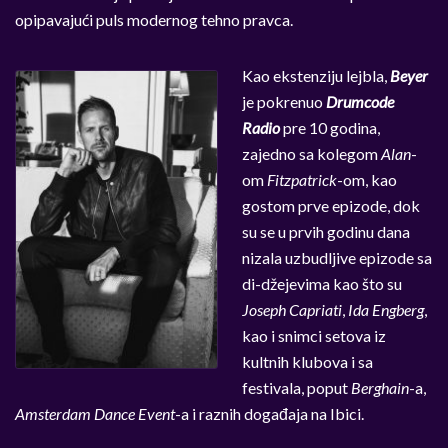
opipavajući puls modernog tehno pravca.
Kao ekstenziju lejbla,
Beyer
je pokrenuo
Drumcode
Radio
pre 10 godina,
zajedno sa kolegom
Alan
-
om
Fitzpatrick
-om, kao
gostom prve epizode, dok
su se u prvih godinu dana
nizala uzbudljive epizode sa
di-džejevima kao što su
Joseph Capriati
,
Ida Engberg
,
kao i snimci setova iz
kultnih klubova i sa
festivala, poput
Berghain
-a,
Amsterdam Dance Event
-a i raznih događaja na Ibici.