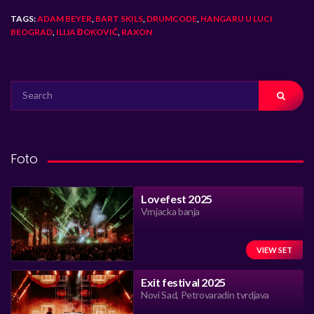
TAGS:
ADAM BEYER
,
BART SKILS
,
DRUMCODE
,
HANGARU U LUCI
BEOGRAD
,
ILIJA ĐOKOVIĆ
,
RAXON
SEARCH
FOR:
Foto
Lovefest 2025
Vrnjacka banja
VIEW SET
Exit festival 2025
Novi Sad, Petrovaradin tvrdjava