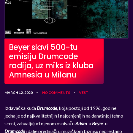
Beyer slavi 500-tu
emisiju Drumcode
radija, uz miks iz kluba
Amnesia u Milanu
MARCH 12, 2020
NO COMMENTS
VESTI
•
•
Izdavačka kuća
Drumcode
, koja postoji od 1996. godine,
jedna je od najkvalitetnijih i najcenjenijih na današnjoj tehno
sceni, zahvaljujući njenom osnivaču
Adam
-u
Beyer
-u.
Drumcode
i dalje prednjači u muzičkom biznisu neprestano