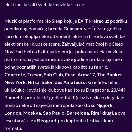
elektronske, ali i svetske muzičke scene.
Muzička platforma No Sleep koju je EXIT kreirao uz podršku
popularnog domaćeg brenda
Guarana
, već četvrtu godinu
zaredom okuplja neke od vodećih aktera i brendova svetske
elektronske i klupske scene. Zahvaljujući matičnoj No Sleep
Novi Sad bini na Exitu, sa kojom je i pokrenuta cela muzička
platforma, na jednom mestu svake godine se okupljaju neki
od najpoznatijih svetskih klubova kao što su
fabric,
Concrete, Tresor, Sub Club, Fuse, Arma17, The Bunker
New York, Nitsa, Salon des Amateurs
i
Grelle Forelle
,
uključujući i ovdašnje klubove kao što su
Drugstore
,
20/44
i
Tunnel
. U protekle tri godine, EXIT je uz No Sleep događaje
obišao neke od najvećih metropola kao što su
Njujork,
London, Moskva, Sao Paulo, Barselona, Rim
i drugi, a ove
jeseni vraća se u
Beograd
, po drugi put u festivalskom
formatu.