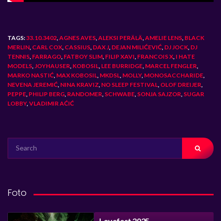
TAGS:
33.10.3402
,
AGNES AVES
,
ALEKSI PERÄLÄ
,
AMELIE LENS
,
BLACK
MERLIN
,
CARL COX
,
CASSIUS
,
DAX J
,
DEJAN MILIĆEVIĆ
,
DJ JOCK
,
DJ
TENNIS
,
FARRAGO
,
FATBOY SLIM
,
FILIP XAVI
,
FRANCOIS X
,
I HATE
MODELS
,
JOYHAUSER
,
KOBOSIL
,
LEE BURRIDGE
,
MARCEL FENGLER
,
MARKO NASTIĆ
,
MAX KOBOSIL
,
MKDSL
,
MOLLY
,
MONOSACCHARIDE
,
NEVENA JEREMIĆ
,
NINA KRAVIZ
,
NO SLEEP FESTIVAL
,
OLOF DREIJER
,
PEPPE
,
PHILIP BERG
,
RANDOMER
,
SCHWABE
,
SONJA SAJZOR
,
SUGAR
LOBBY
,
VLADIMIR AĆIĆ
SEARCH
FOR:
Foto
Lovefest 2025