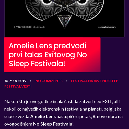
Amelie Lens predvodi
prvi talas Exitovog No
Sleep Festivala!
JULY 18, 2019
NO COMMENTS
FESTIVAL
NAJAVE
NO SLEEP
•
•
FESTIVAL
VESTI
Nakon što je ove godine imala čast da zatvori ceo EXIT, ali i
nekoliko najvećih elektronskih festivala na planeti, belgijska
superzvezda
Amelie Lens
nastupiće u petak, 8. novembra na
ovogodišnjem
No Sleep Festivalu
!