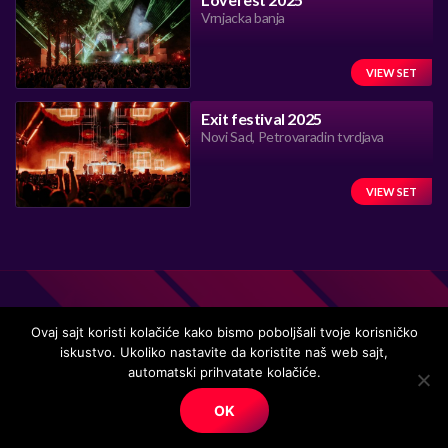
Vrnjacka banja
VIEW SET
Exit festival 2025
Novi Sad, Petrovaradin tvrdjava
VIEW SET
Ovaj sajt koristi kolačiće kako bismo poboljšali tvoje korisničko
iskustvo. Ukoliko nastavite da koristite naš web sajt,
Handmade in Serbia 15 years ago, while listening to the great
automatski prihvatate kolačiće.
music.
OK
© Copyright. All right reserved.