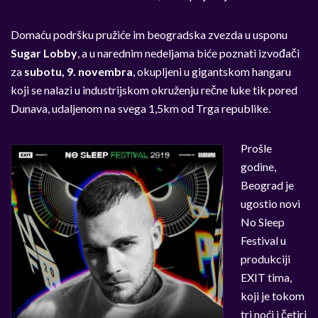
Domaću podršku pružiće im beogradska zvezda u usponu
Sugar Lobby
, a u narednim nedeljama biće poznati izvođači
za
subotu, 9. novembra
, okupljeni u gigantskom hangaru
koji se nalazi u industrijskom okruženju rečne luke tik pored
Dunava, udaljenom na svega 1,5km od Trga republike.
Prošle
godine,
Beograd je
ugostio novi
No Sleep
Festival u
produkciji
EXIT tima,
koji je tokom
tri noći i četiri