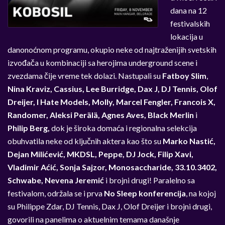
dana na 12
festivalskih
lokacija u
danonoćnom programu, okupio neke od najtraženijih svetskih
izvođača u kombinaciji sa herojima underground scene i
zvezdama čije vreme tek dolazi. Nastupali su
Fatboy Slim
,
Nina Kraviz, Cassius, Lee Burridge, Dax J, DJ Tennis, Olof
Dreijer, I Hate Models, Molly, Marcel Fengler, Francois X,
Randomer, Aleksi Perälä, Agnes Aves, Black Merlin
i
Philip Berg,
dok je široka domaća i regionalna selekcija
obuhvatila neke od ključnih aktera kao što su
Marko Nastić,
Dejan Milićević, MKDSL, Peppe, DJ Jock, Filip Xavi,
Vladimir Aćić, Sonja Sajzor, Monosaccharide, 33.10.3402,
Schwabe, Nevena Jeremić
i brojni drugi! Paralelno sa
festivalom, održala se i prva
No Sleep konferencija
, na kojoj
su Philippe Zdar, DJ Tennis, Dax J, Olof Dreijer i brojni drugi,
govorili na panelima o aktuelnim temama današnje