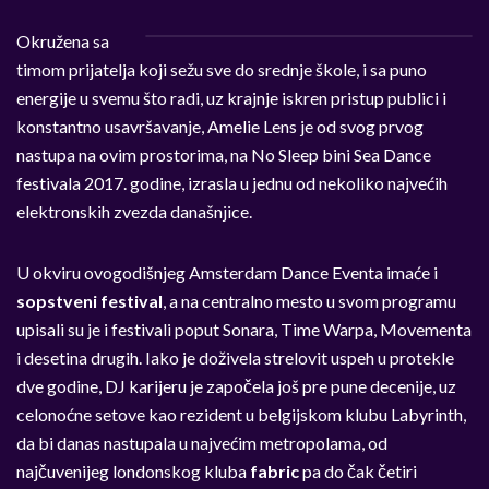
Okružena sa
timom prijatelja koji sežu sve do srednje škole, i sa puno
energije u svemu što radi, uz krajnje iskren pristup publici i
konstantno usavršavanje, Amelie Lens je od svog prvog
nastupa na ovim prostorima, na No Sleep bini Sea Dance
festivala 2017. godine, izrasla u jednu od nekoliko najvećih
elektronskih zvezda današnjice.
U okviru ovogodišnjeg Amsterdam Dance Eventa imaće i
sopstveni festival
, a na centralno mesto u svom programu
upisali su je i festivali poput Sonara, Time Warpa, Movementa
i desetina drugih. Iako je doživela strelovit uspeh u protekle
dve godine, DJ karijeru je započela još pre pune decenije, uz
celonoćne setove kao rezident u belgijskom klubu Labyrinth,
da bi danas nastupala u najvećim metropolama, od
najčuvenijeg londonskog kluba
fabric
pa do čak četiri