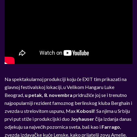
Na spektakularnoj produkciji koju će EXIT tim prikazati na
glavnoj festivalskoj lokaciji, u Velikom Hangaru Luke
Beograd,
u petak, 8. novembra
pridružiće joj se i trenutno
najpopularniji rezident famoznog berlinskog kluba Berghain i
zvezda u strelovitom uspunu, Max
Kobosil
! Sa njima u Srbiju
prvi put stiže i produkcijski duo
Joyhauser
čija izdanja danas
odjekuju sa najvećih pozornica sveta, baš kao i
Farrago
,
zvezda izdavačke kuće Lenske, kako prijatelji zovu Amelie.