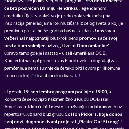
Flood
izvešće jedinstven, dupli program.
Prvi deo koncerta
će biti posvećen Džimiju Hendriksu
, legendarnom
umetniku čije stvaralaštvo je preko pola veka neisrpna
inspiracija generacijama rok muzičara iz celog sveta, a koji je
preminuo pre tačno 55 godina baš na taj dan.
U nastavku
večeri
naš najpoznatiji bluz-rok bend
promovisaće svoj
prvi album snimljen uživo,
„Live at Dom omladine“
,
upravo tamo gde je i nastao – u sali Amerikana DOB.
Koncertni nastupi grupe
Texas Flood
uvek su događaji za
pamćenje, a nema sumnje da će tako biti i ovom prilikom, na
koncertu koji će trajati preko dva sata!
U petak, 19. septembra program počinje u 19.00
, a
koncerti će se odvijati naizmenično u Klubu DOB i sali
Amerikana. Klub će biti mesto za uživanje u odabranom bluz
repertoaru, uz hard bluz grupu
Cotton Pickers
, koja donosi
svoj novi, dugoočekivani projekat
„Pickin’ Out Strong“
, i
strejt bluzere
Monday Blues Band
.
Sala Amerikana ugostiće