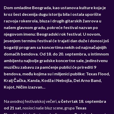
Dom omladine Beograda, kao ustanova kulture koja je
kroz šest decenija dugu istoriju bila i ostala uporište
razvoja rokenrola, bluza i drugih gitarskih žanrova u
našem glavnom gradu, pokreće festival nazvan po
njegovom imenu: Beogradski rok festival. U novom,
jesenjem terminu festival će trajati dan duže i donosi još
bogatiji program sa koncertima nekih od najznačajnijih
domaćih bendova. Od 18. do 20. septembra, u intimnom
ambijentu najbolje gradske koncertne sale, jedinstvenu
muzičku zabavu za pamćenje publici će prirediti 9
bendova, među kojima su i miljenici publike:
Texas Flood
,
Kralj Čačka, Kanda, Kodža i Nebojša,
Del Arno Band
,
Kojot, Ničim izazvan…
Na uvodnoj festivalskoj večeri,
u četvrtak 18. septembra
od 21 sat
, nosioci naše bluz scene, grupa
Texas