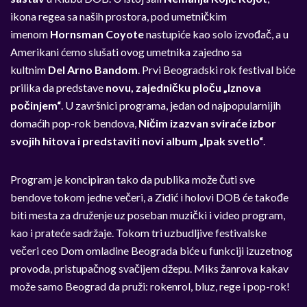
ikona regea sa naših prostora, pod umetničkim
imenom
Hornsman Coyote
nastupiće kao solo izvođač, a u
Amerikani ćemo slušati ovog umetnika zajedno sa
kultnim
Del Arno Bandom
. Prvi Beogradski rok festival biće
prilika da predstave
novu, zajedničku ploču „Iznova
počinjem“
. U završnici programa, jedan od najpopularnijih
domaćih pop-rok bendova,
Ničim izazvan sviraće izbor
svojih hitova i predstaviti novi album „Ipak svetlo“
.
Program je koncipiran tako da publika može čuti sve
bendove tokom jedne večeri, a Zidić i holovi DOB će takođe
biti mesta za druženje uz poseban muzički i video program,
kao i prateće sadržaje. Tokom tri uzbudljive festivalske
večeri ceo Dom omladine Beograda biće u funkciji izuzetnog
provoda, pristupačnog svačijem džepu. Miks žanrova kakav
može samo Beograd da pruži: rokenrol, bluz, rege i pop-rok!