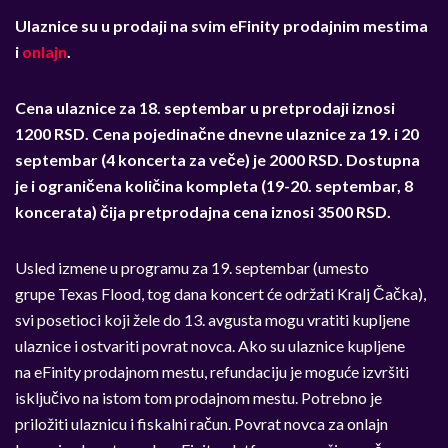
Ulaznice su u prodaji na svim
eFinity
prodajnim mestima
i
onlajn
.
Cena ulaznice za 18. septembar u pretprodaji iznosi
1200 RSD. Cena pojedinačne dnevne ulaznice za 19. i 20
septembar (4 koncerta za veče) je 2000 RSD. Dostupna
je i ograničena količina kompleta (19-20. septembar, 8
koncerata) čija pretprodajna cena iznosi 3500 RSD.
Usled izmene u programu za 19. septembar (umesto
grupe
Texas Flood
, tog dana koncert će održati Kralj Čačka),
svi posetioci koji žele do 13. avgusta mogu vratiti kupljene
ulaznice i ostvariti povrat novca. Ako su ulaznice kupljene
na
eFinity
prodajnom mestu, refundaciju je moguće izvršiti
isključivo na istom tom prodajnom mestu. Potrebno je
priložiti ulaznicu i fiskalni račun. Povrat novca za onlajn