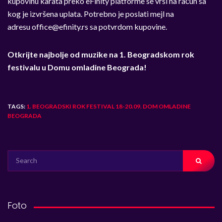
kupovinu karata preko
eFinity
platforme se vrši na račun sa
kog je izvršena uplata. Potrebno je poslati mejl na
adresu
office@efinity.rs
sa potvrdom kupovine.
Otkrijte najbolje od muzike na 1. Beogradskom rok
festivalu u Domu omladine Beograda!
TAGS:
1. BEOGRADSKI ROK FESTIVAL 18-20.09. DOM OMLADINE
BEOGRADA
SEARCH
FOR:
Foto