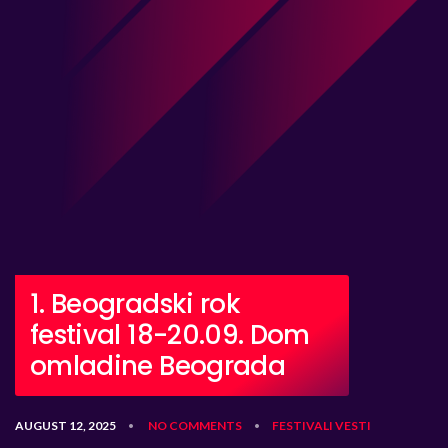
1. Beogradski rok
festival 18-20.09. Dom
omladine Beograda
AUGUST 12, 2025
NO COMMENTS
FESTIVALI
VESTI
•
•