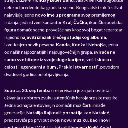
neke od predvodnika gradske scene. Beogradski rok festival
najavljuje jedno
novo ime u programu
svog premijernog
izdanja: jedinstveni kantautor
Kralj Čačka
, ikonička poetska
figura domaće scene, provešće nas kroz svoj bogat repertoar
i ujedno
najaviti izlazak trećeg studijskog albuma
,
izvođenjem novih pesama.
Kanda, Kodža i Nebojša
, jedna
od naših najpoznatijih i najdugovečnijih grupa,
sviraće ne
samo sve hitove iz svoje duge karijere, već i skoro u
celosti legendarni album „Prekidi stvarnostI“
, povodom
dvadeset godina od objavljivanja.
Subota, 20. septembar
rezervisana je za još noviteta i
uživanja u dobrom zvuku autentičnih heroja srpske muzike.
Jedna od najtalentovanijih domaćih muzičarki mlađe
generacije,
Natalija Rajković poznatija kao
Nataleé
,
predstaviće po prvi put svoju
novu muziku, kao i novi
sastav
u Klubu DOB. U istoj sali
Nemanja Kojić Kojot
,