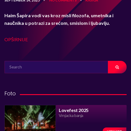
SEPTEMBER 14, 2025
NO COMMENTS
KNJIGA
•
•
Haim Šapira vodi vas kroz misli filozofa, umetnika i
naučnika u potrazi za srećom, smislom i ljubavlju.
OPŠIRNIJE
SEARCH
FOR:
Foto
Lovefest 2025
Vrnjacka banja