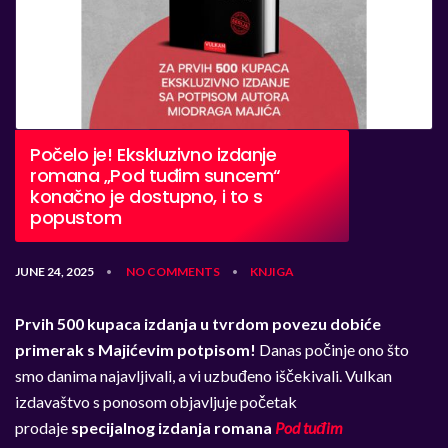
Počelo je! Ekskluzivno izdanje
romana „Pod tuđim suncem“
konačno je dostupno, i to s
popustom
JUNE 24, 2025
NO COMMENTS
KNJIGA
•
•
Prvih 500 kupaca izdanja u tvrdom povezu dobiće
primerak s Majićevim potpisom!
Danas počinje ono što
smo danima najavljivali, a vi uzbuđeno iščekivali. Vulkan
izdavaštvo s ponosom objavljuje početak
prodaje
specijalnog izdanja romana
Pod tuđim