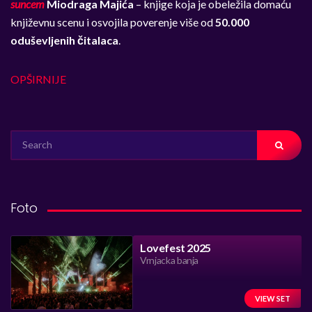
suncem
Miodraga Majića
– knjige koja je obeležila domaću
književnu scenu i osvojila poverenje više od
50.000
oduševljenih čitalaca
.
OPŠIRNIJE
SEARCH
FOR:
Foto
Lovefest 2025
Vrnjacka banja
VIEW SET