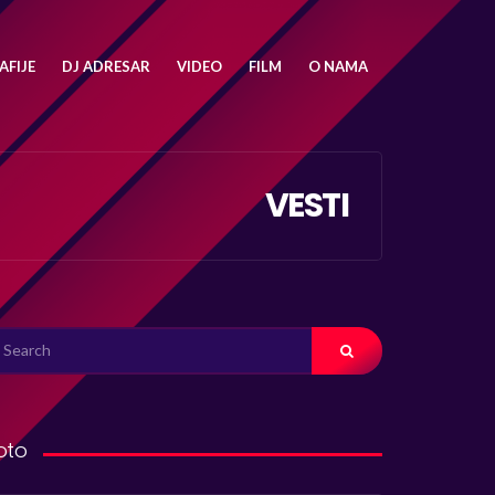
FIJE
DJ ADRESAR
VIDEO
FILM
O NAMA
VESTI
ARCH
R:
oto