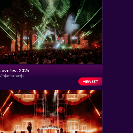
Lovefest 2025
Vrnjacka banja
VIEW SET