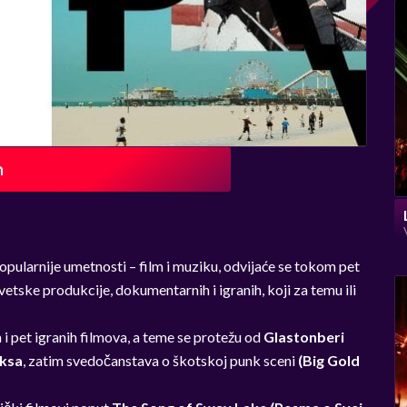
n
popularnije umetnosti – film i muziku, odvijaće se tokom pet
tske produkcije, dokumentarnih i igranih, koji za temu ili
 pet igranih filmova, a teme se protežu od
Glastonberi
iksa
, zatim svedočanstava o škotskoj punk sceni
(Big Gold