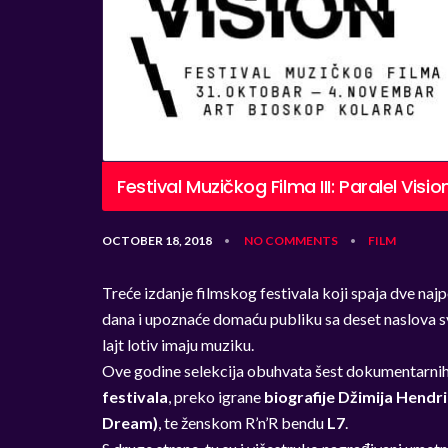
Festival Muzičkog Filma III: Paralel Visio
OCTOBER 18, 2018
NO COMMENTS
FILM
•
•
Treće izdanje filmskog festivala koji spaja dve naj
dana i upoznaće domaću publiku sa deset naslova sve
lajt lotiv imaju muziku.
Ove godine selekcija obuhvata šest dokumentarnih i
festivala
, preko igrane
biografije Džimija Hendr
Dream)
, te ženskom R’n’R bendu
L7
.