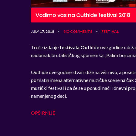
Vodimo vas na Outhide festival 2018
JULY 17, 2018
NO COMMENTS
FESTIVAL
•
•
Treće izdanje
festivala Outhide
ove godine održaće
nadomak brutalistčkog spomenika ,,Palim borcima
Outhide ove godine stvari diže na viši nivo, a pos
poznatih imena alternativne muzičke scene na čak 
muzički festival i da će se u ponudi naći i dnevni pr
namenjenog deci.
OPŠIRNIJE