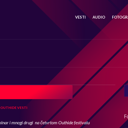
VESTI
AUDIO
FOTOGRA
SE
FO
OUTHIDE
VESTI
F
olnar
i mnogi drugi
na četvrtom Outhide festivalu