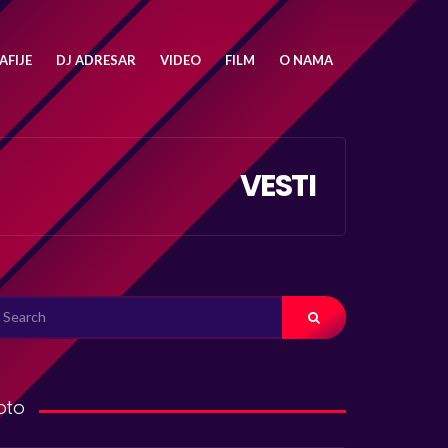
FIJE
DJ ADRESAR
VIDEO
FILM
O NAMA
VESTI
ARCH
R:
oto