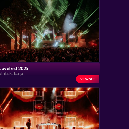
Lovefest 2025
Vrnjacka banja
VIEW SET