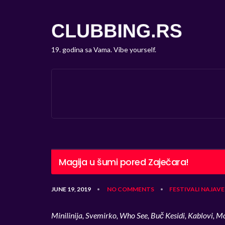
19. godina sa Vama. Vibe yourself.
Magija u šumi pored Zaječara!
JUNE 19, 2019
NO COMMENTS
FESTIVALI
NAJAVE
•
•
Minilinija, Svemirko, Who See, Buč Kesidi,
Kablovi, M