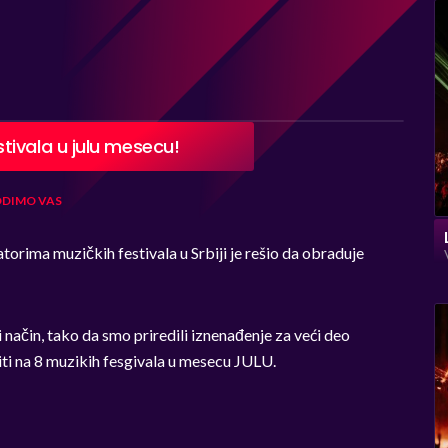
tivala u julu mesecu!
DIMO VAS
orima muzičkih festivala u Srbiji je rešio da obraduje
ačin, tako da smo priredili iznenađenje za veći deo
ti na 8 muzikih fesgivala u mesecu JULU.