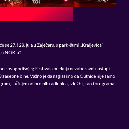
 se 27. i 28. jula u Zaječaru, u park-šumi ‚‚Kraljevica”,
 u NOR-u’’.
etioce ovogodišnjeg Festivala očekuju nezaboravni nastupi
3 zasebne bine. Važno je da naglasimo da Outhide nije samo
ogram, sačinjen od brojnih radionica, izložbi, kao i programa