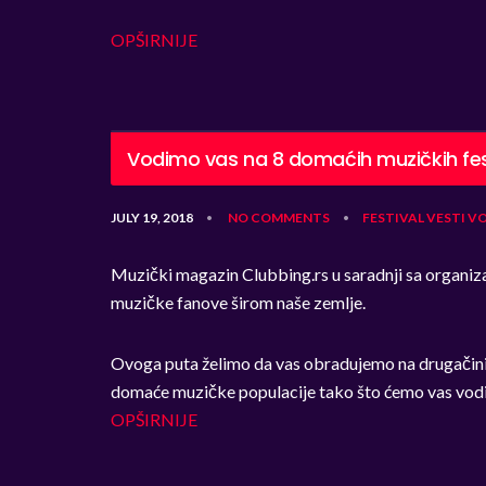
OPŠIRNIJE
Vodimo vas na 8 domaćih muzičkih fes
JULY 19, 2018
NO COMMENTS
FESTIVAL
VESTI
VO
•
•
Muzički magazin Clubbing.rs u saradnji sa organizat
muzičke fanove širom naše zemlje.
Ovoga puta želimo da vas obradujemo na drugačini n
domaće muzičke populacije tako što ćemo vas vodi
OPŠIRNIJE