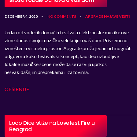
DECEMBER 4, 2020
NO COMMENTS
APGRADE
NAJAVE
VESTI
•
•
Jedan od vodećih domaćih festivala elektronske muzike ove
zime donosi svoju muzičku selekciju u vaš dom. Privremeno
izmešten u virtuelni prostor, Apgrade pruža jedan od mogućih
odgovora kako festivalski koncept, kao deo uzbudljive
lokalne muzičke scene, može da se razvija uprkos
nesvakidašnjim preprekama i izazovima.
OPŠIRNIJE
Loco Dice stiže na Lovefest Fire u
Beograd