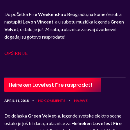
Do početka
Fire Weekend
-a u Beogradu, na kome će sutra
nastupiti
Levon Vincent
, a u subotu muzička legenda
Green
Velvet
, ostalo je još 24 sata, a ulaznice za ovaj dvodnevni
događaj su gotovo rasprodate!
OPŠIRNIJE
Heineken Lovefest Fire rasprodat!
APRIL 11, 2018
NO COMMENTS
NAJAVE
•
•
Do dolaska
Green Velvet
-a, legende svetske elektro scene
ostalo je još tri dana, a ulaznice za
Heineken Lovefest Fire