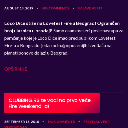
AUGUST 14, 2019
NO COMMENTS
NAJAVE
VESTI
•
•
Loco Dice stiže na Lovefest Fire u Beograd!
Ograničen
broj ulaznica u prodaji!
Samo osam meseci posle nastupa za
pamćenje koje je Loco Dice imao pred publikom Lovefest
Fire-a u Beogradu, jedan od najpopularnijih izvođača na
planeti ponovo dolazi u Beograd.
OPŠIRNIJE
CLUBBING.RS te vodi na prvo veče
Fire Weekend-a!
SEPTEMBER 13, 2018
NO COMMENTS
FESTIVAL
VESTI
•
•
VODIMO VAS