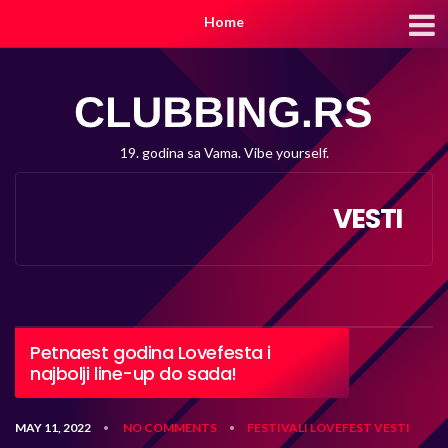
Home
19. godina sa Vama. Vibe yourself.
VESTI
Petnaest godina Lovefesta i
najbolji line-up do sada!
MAY 11, 2022
NO COMMENTS
FESTIVALI
LOVEFEST
VESTI
•
•