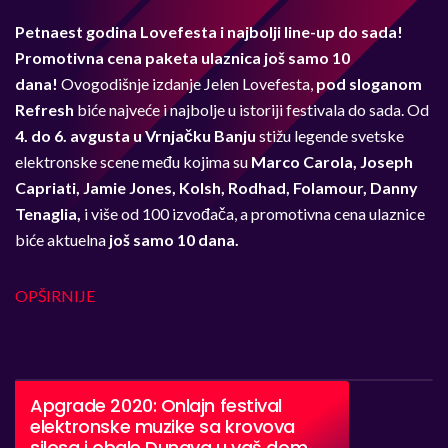
Petnaest godina Lovefesta i najbolji line-up do sada!
Promotivna cena paketa ulaznica još samo 10
dana!
Ovogodišnje izdanje Jelen Lovefesta,
pod sloganom
Refresh
biće najveće i najbolje u istoriji festivala do sada. Od
4. do 6. avgusta u Vrnjačku Banju
stižu legende svetske
elektronske scene među kojima su
Marco Carola, Joseph
Capriati, Jamie Jones, Kolsh, Rodhad, Folamour, Danny
Tenaglia,
i više od 100 izvođača, a promotivna cena ulaznice
biće aktuelna
još samo 10 dana.
OPŠIRNIJE
Apgrade 2020: Onlajn festival
elektronske muzike sa krovova
silosa i obale Dunava u vaš dom