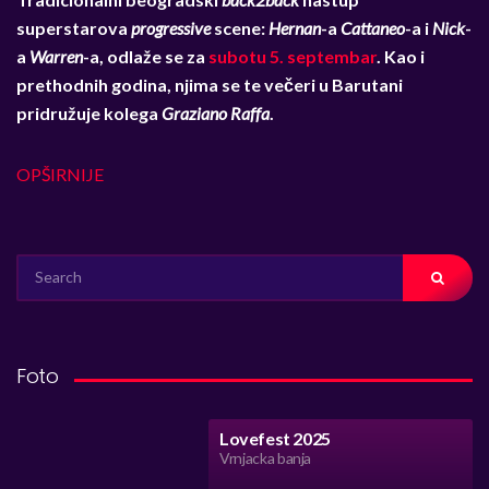
superstarova
progressive
scene:
Hernan
-a
Cattaneo
-a i
Nick
-
a
Warren
-a, odlaže se za
subotu 5. septembar
. Kao i
prethodnih godina, njima se te večeri u Barutani
pridružuje kolega
Graziano Raffa
.
OPŠIRNIJE
SEARCH
FOR:
Foto
Lovefest 2025
Vrnjacka banja