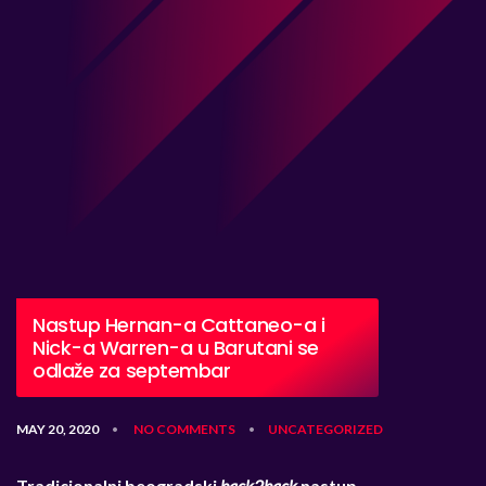
Nastup Hernan-a Cattaneo-a i
Nick-a Warren-a u Barutani se
odlaže za septembar
MAY 20, 2020
NO COMMENTS
UNCATEGORIZED
•
•
Tradicionalni beogradski
back2back
nastup