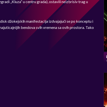
di „Kluza“ u centru grada), ostavili neizbrisiv trag u
disk džokejskih manifestacija izdvajajući se po konceptu i
i najuticajnijih bendova svih vremena sa ovih prostora. Tako