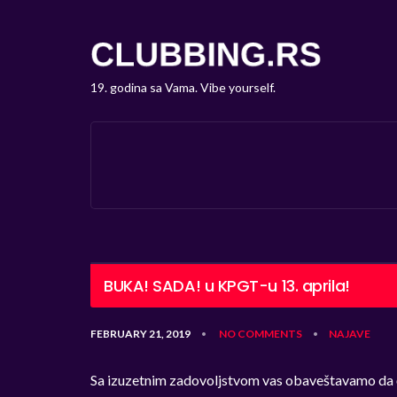
19. godina sa Vama. Vibe yourself.
BUKA! SADA! u KPGT-u 13. aprila!
FEBRUARY 21, 2019
NO COMMENTS
NAJAVE
•
•
Sa izuzetnim zadovoljstvom vas obaveštavamo da ć