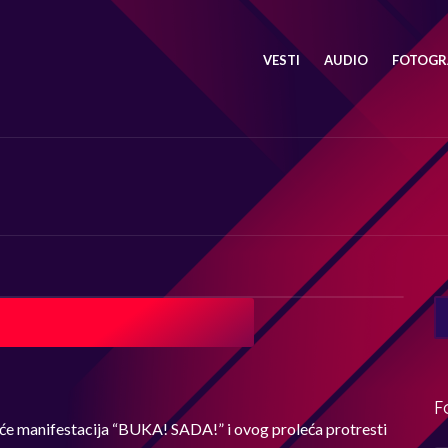
VESTI
AUDIO
FOTOGRA
SE
FO
F
e manifestacija “BUKA! SADA!” i ovog proleća protresti