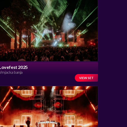
Lovefest 2025
Vrnjacka banja
VIEW SET