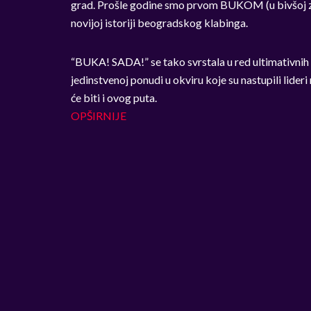
grad. Prošle godine smo prvom BUKOM (u bivšoj zgra
novijoj istoriji beogradskog klabinga.
“BUKA! SADA!” se tako svrstala u red ultimativnih 
jedinstvenoj ponudi u okviru koje su nastupili lider
će biti i ovog puta.
OPŠIRNIJE