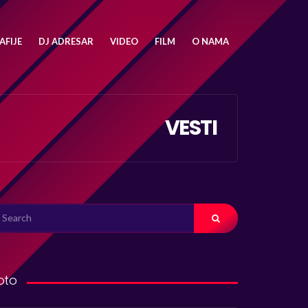
FIJE
DJ ADRESAR
VIDEO
FILM
O NAMA
VESTI
ARCH
R:
oto