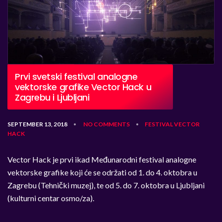
Prvi svetski festival analogne
vektorske grafike Vector Hack u
Zagrebu i Ljubljani
SEPTEMBER 13, 2018
NO COMMENTS
FESTIVAL
VECTOR
•
•
HACK
Vector Hack je prvi ikad Međunarodni festival analogne
vektorske grafike koji će se održati od 1. do 4. oktobra u
Zagrebu (Tehnički muzej), te od 5. do 7. oktobra u Ljubljani
(kulturni centar osmo/za).