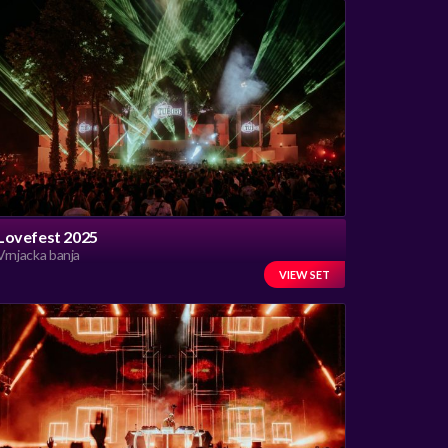
Lovefest 2025
Vrnjacka banja
VIEW SET