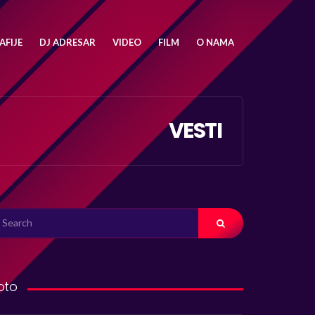
FIJE
DJ ADRESAR
VIDEO
FILM
O NAMA
VESTI
ARCH
R:
oto