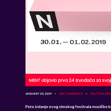
MENT objavio prva 24 izvođača za svoj
JANUARY 20, 2019
NO COMMENTS
FESTIVAL
MIN
•
•
Peto izdanje ovog zimskog festivala muzičke kr