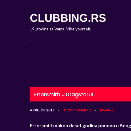
19. godina sa Vama. Vibe yourself.
Errorsmith u Dragstoru!
APRIL 24, 2018
NO COMMENTS
NAJAVE
•
•
Errorsmith nakon deset godina ponovo u Beo