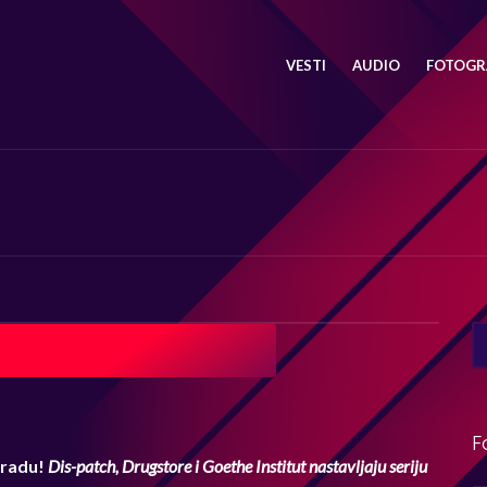
VESTI
AUDIO
FOTOGRA
SE
FO
F
gradu!
Dis-patch, Drugstore i Goethe Institut nastavljaju seriju