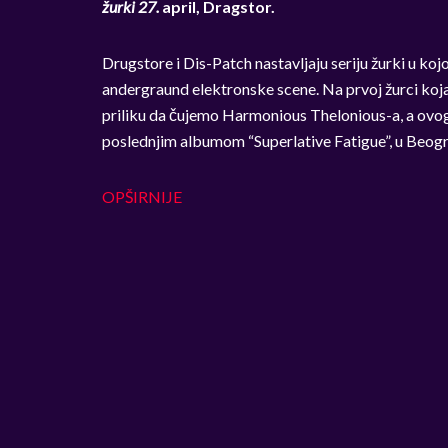
žurki 27.
april, Dragstor.
Drugstore i Dis-Patch nastavljaju seriju žurki u ko
andergraund elektronske scene. Na prvoj žurci koj
priliku da čujemo Harmonious Thelonious-a, a ovog 
poslednjim albumom “Superlative Fatigue”, u Beogr
OPŠIRNIJE