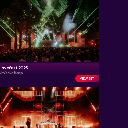
Lovefest 2025
Vrnjacka banja
VIEW SET