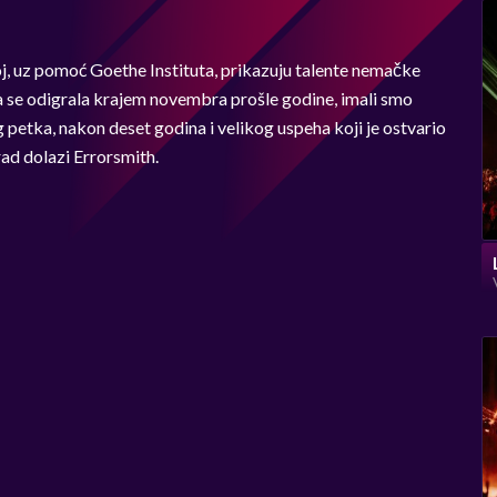
joj, uz pomoć Goethe Instituta, prikazuju talente nemačke
a se odigrala krajem novembra prošle godine, imali smo
petka, nakon deset godina i velikog uspeha koji je ostvario
ad dolazi Errorsmith.