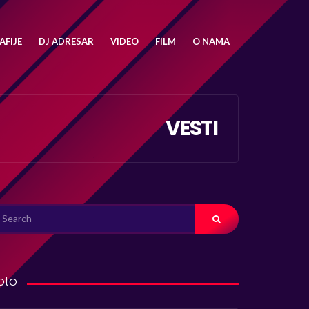
FIJE
DJ ADRESAR
VIDEO
FILM
O NAMA
VESTI
ARCH
R:
oto