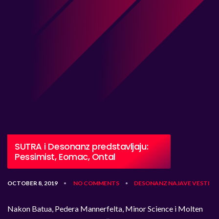
SUTRA i Desonanz predstavljaju:
Pessimist, Eomac, Ontal
OCTOBER 8, 2019
NO COMMENTS
DESONANZ
NAJAVE
VESTI
•
•
Nakon Batua, Pedera Mannerfelta, Minor Science i Molten