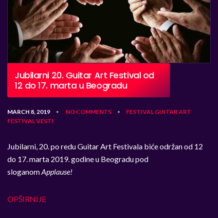
Jubilarni 20. Guitar Art Festival od
12 do 17. marta u Beogradu
MARCH 8, 2019
NO COMMENTS
FESTIVAL
GUITAR ART
•
•
FESTIVAL
VESTI
Jubilarni, 20. po redu Guitar Art Festivala biće održan od 12
do 17. marta 2019. godine u Beogradu pod
sloganom
Applause!
OPŠIRNIJE