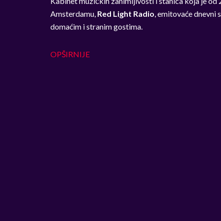
Kabinet muzičkih zanimljivosti i stanica koja je o
Amsterdamu,
Red Light Radio
, emitovaće dnevni 
domaćim i stranim gostima.
OPŠIRNIJE