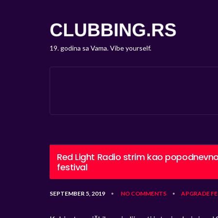
19. godina sa Vama. Vibe yourself.
Red Light Radio strim kao popodnevn
festival
SEPTEMBER 5, 2019
NO COMMENTS
APGRADE
FE
•
•