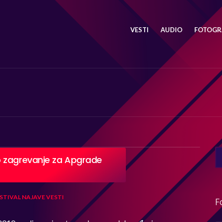
VESTI
AUDIO
FOTOGRA
SE
o zagrevanje za Apgrade
FO
STIVAL
NAJAVE
VESTI
F