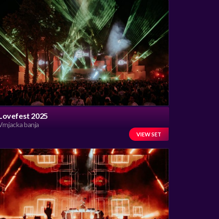
Lovefest 2025
Vrnjacka banja
VIEW SET