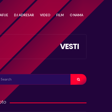
FIJE
DJ ADRESAR
VIDEO
FILM
O NAMA
VESTI
ARCH
R:
oto