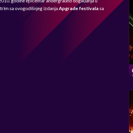
d 2010. godine epicentar andergraund događanja u
strim sa ovogodišnjeg izdanja
Apgrade festivala
sa