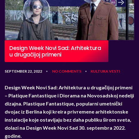
Design Week Novi Sad: Arhitektura
u drugačijoj primeni
SEPTEMBER 22, 2022
NO COMMENTS
KULTURA
VESTI
•
•
Design Week Novi Sad: Arhitektura u drugačijoj primeni
–
Platique Fantastique i Diorama na Novosadskoj nedelji
dizajna.
Plastique Fantastique, popularni umetnički
dvojac iz Berlina koji kreira privremene arhitektonske
instalacije koje ostavljaju bez daha publiku širom sveta,
dolazi na Design Week Novi Sad 30. septembra 2022.
godine.