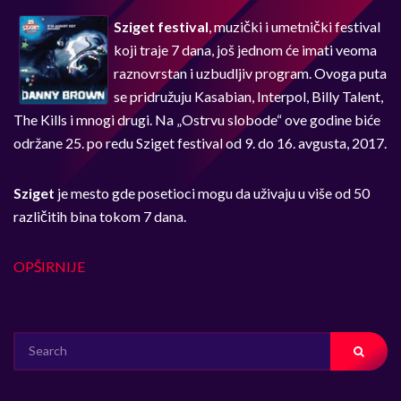
Sziget festival
, muzički i umetnički festival
koji traje 7 dana, još jednom će imati veoma
raznovrstan i uzbudljiv program. Ovoga puta
se pridružuju Kasabian, Interpol, Billy Talent,
The Kills i mnogi drugi. Na „Ostrvu slobode“ ove godine biće
održane 25. po redu Sziget festival od 9. do 16. avgusta, 2017.
Sziget
je mesto gde posetioci mogu da uživaju u više od 50
različitih bina tokom 7 dana.
OPŠIRNIJE
SEARCH
FOR: