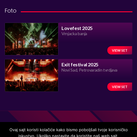
Foto
Lovefest 2025
Vrnjacka banja
VIEW SET
Exit festival 2025
Novi Sad, Petrovaradin tvrdjava
VIEW SET
Ovaj sajt koristi kolačiće kako bismo poboljšali tvoje korisničko
iskustvo. Ukoliko nastavite da koristite naš web sajt,