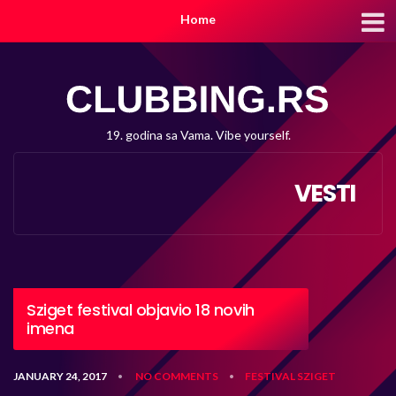
Home
19. godina sa Vama. Vibe yourself.
VESTI
Sziget festival objavio 18 novih
imena
JANUARY 24, 2017
NO COMMENTS
FESTIVAL
SZIGET
•
•